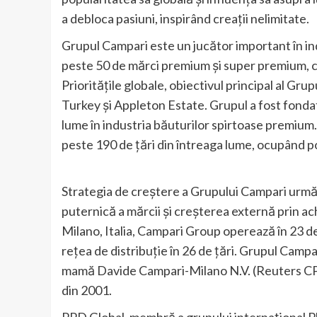
a debloca pasiuni, inspirând creații nelimitate.
Grupul Campari este un jucător important în ind
peste 50 de mărci premium și super premium, clas
Prioritățile globale, obiectivul principal al Gr
Turkey și Appleton Estate. Grupul a fost fondat 
lume în industria băuturilor spirtoase premium.
peste 190 de țări din întreaga lume, ocupând poz
Strategia de creștere a Grupului Campari urmă
puternică a mărcii și creșterea externă prin achi
Milano, Italia, Campari Group operează în 23 de
rețea de distribuție în 26 de țări. Grupul Campa
mamă Davide Campari-Milano N.V. (Reuters CPR
din 2001.
PPD Global, membră a grupului internațional P