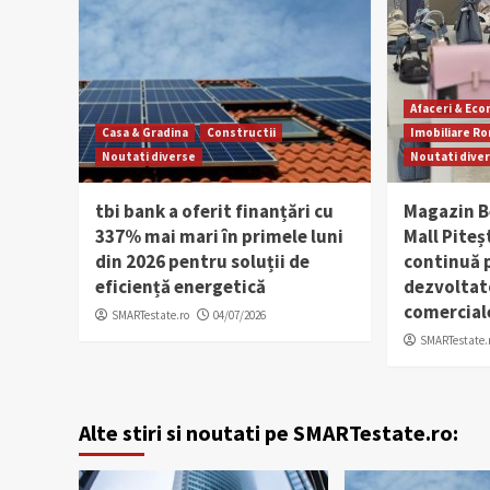
Afaceri & Ec
Casa & Gradina
Constructii
Imobiliare R
Noutati diverse
Noutati dive
tbi bank a oferit finanțări cu
Magazin B
337% mai mari în primele luni
Mall Pite
din 2026 pentru soluții de
continuă 
eficiență energetică
dezvoltat
comercial
SMARTestate.ro
04/07/2026
SMARTestate.
Alte stiri si noutati pe SMARTestate.ro: