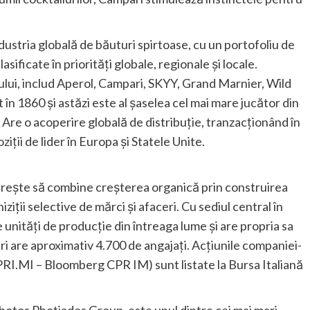
ustria globală de băuturi spirtoase, cu un portofoliu de
ificate în priorități globale, regionale și locale.
upului, includ Aperol, Campari, SKYY, Grand Marnier, Wild
în 1860 și astăzi este al șaselea cel mai mare jucător din
 Are o acoperire globală de distribuție, tranzacționând în
iții de lider în Europa și Statele Unite.
rește să combine creșterea organică prin construirea
ziții selective de mărci și afaceri. Cu sediul central în
 unități de producție din întreaga lume și are propria sa
ri are aproximativ 4.700 de angajați. Acțiunile companiei-
I.MI – Bloomberg CPR IM) sunt listate la Bursa Italiană
hotos Photiades Group, este unul dintre cei mai mari