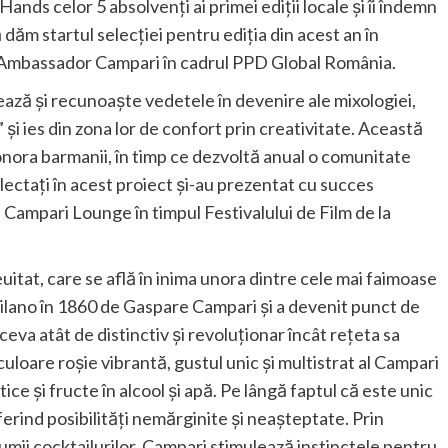
ands celor 5 absolvenți ai primei ediții locale și îi îndemn
ăm startul selecției pentru ediția din acest an în
d Ambassador Campari în cadrul PPD Global România.
ză și recunoaște vedetele în devenire ale mixologiei,
i ies din zona lor de confort prin creativitate. Această
onora barmanii, în timp ce dezvoltă anual o comunitate
electați în acest proiect și-au prezentat cu succes
e Campari Lounge în timpul Festivalului de Film de la
euitat, care se află în inima unora dintre cele mai faimoase
Milano în 1860 de Gaspare Campari și a devenit punct de
 ceva atât de distinctiv și revoluționar încât rețeta sa
uloare roșie vibrantă, gustul unic și multistrat al Campari
ice și fructe în alcool și apă. Pe lângă faptul că este unic
oferind posibilități nemărginite și neașteptate. Prin
lumii cocktailurilor, Campari stimulează instinctele pentru