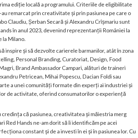
ma ediție locală a programului. Criteriile de eligibilitate
-au remarcat prin creativitate și prin pasiunea pe care o
abo Claudiu, Șerban Secară și Alexandru Crîșmariu sunt
Hands în anul 2023, devenind reprezentanții României la
e la Milano.
inspire și să dezvolte carierele barmanilor, atât în zona
ytelling, Personal Branding, Curatoriat, Design, Food
 Magri, Brand Ambassador Campari, alături de traineri
andru Petricean, Mihai Popescu, Dacian Foldi sau
te a unei comunități formate din experți ai industriei și
l lor de activitate, oferind consumatorilor o experiență
credința că pasiunea, creativitatea și măiestria merg
i Red Hands ne-am dorit să îi identificăm pe acei
cționa constant și de a investi în ei și în pasiunea lor. Cu