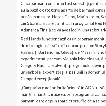
Cinci barmani români au fost selectați pentru pri
au la bază o categorie aparte de barmani care s
pun în munca lor. Horea Galoș, Mario Josim, Sz
cei 5 barmani care au intrat în programul Red 
Adunarea Finală ce va avea loc în luna februari
Red Hands funcționează ca un program menit să 
de mixologie, cât și în arii conexe precum Stor
Pairing și Bartending. Ghidați de Massimiliano
experimentați precum Melania Medeleanu, Alex
Gregory Buda, absolvenții programului devin par
un simbol al expertizei și al pasiunii în domeniu
Campari excepțională.
„Campari are adânc înrădăcinată în ADN-ul său 
mână în mână. De aceea, prin programul Campar
barmani care depun toate eforturile de a se perfe