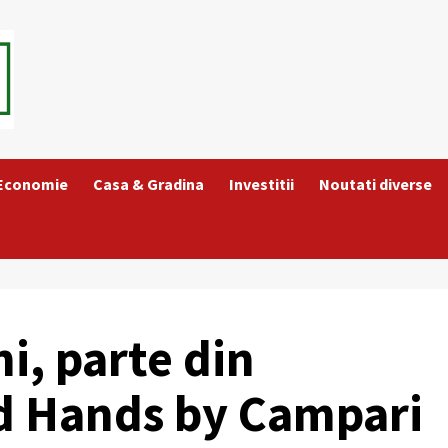
 Economie
Casa & Gradina
Investitii
Noutati diverse
i, parte din
d Hands by Campari