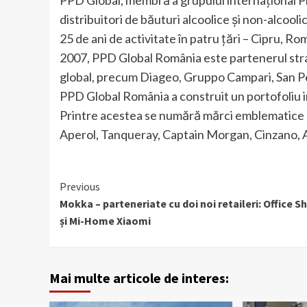
distribuitori de băuturi alcoolice și non-alcoo
25 de ani de activitate în patru țări – Cipru, Ro
2007, PPD Global România este partenerul strat
global, precum Diageo, Gruppo Campari, San Pe
PPD Global România a construit un portofoliu 
Printre acestea se numără mărci emblematice 
Aperol, Tanqueray, Captain Morgan, Cinzano,
Continue
Previous
Mokka – parteneriate cu doi noi retaileri: Office S
Reading
și Mi-Home Xiaomi
Mai multe articole de interes: