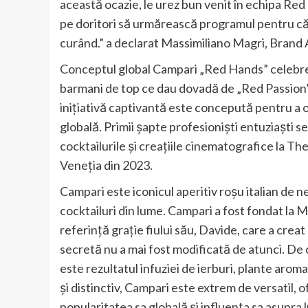
această ocazie, le urez bun venit în echipa Red H
pe doritori să urmărească programul pentru că d
curând.” a declarat Massimiliano Magri, Bran
Conceptul global Campari „Red Hands” celebrea
barmani de top ce dau dovadă de „Red Passion” ș
inițiativă captivantă este concepută pentru a 
globală. Primii șapte profesioniști entuziaști s
cocktailurile și creațiile cinematografice la Th
Veneția din 2023.
Campari este iconicul aperitiv roșu italian de n
cocktailuri din lume. Campari a fost fondat la 
referință grație fiului său, Davide, care a creat
secretă nu a mai fost modificată de atunci. De c
este rezultatul infuziei de ierburi, plante aromat
și distinctiv, Campari este extrem de versatil, 
popularitatea sa globală și influența sa asupra 