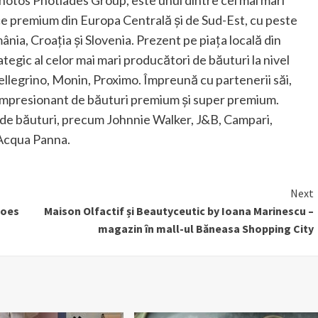
lice premium din Europa Centrală și de Sud-Est, cu peste
mânia, Croația și Slovenia. Prezent pe piața locală din
egic al celor mai mari producători de băuturi la nivel
llegrino, Monin, Proximo. Împreună cu partenerii săi,
impresionant de băuturi premium şi super premium.
de băuturi, precum Johnnie Walker, J&B, Campari,
 Acqua Panna.
Next
hoes
Maison Olfactif și Beautyceutic by Ioana Marinescu –
magazin în mall-ul Băneasa Shopping City