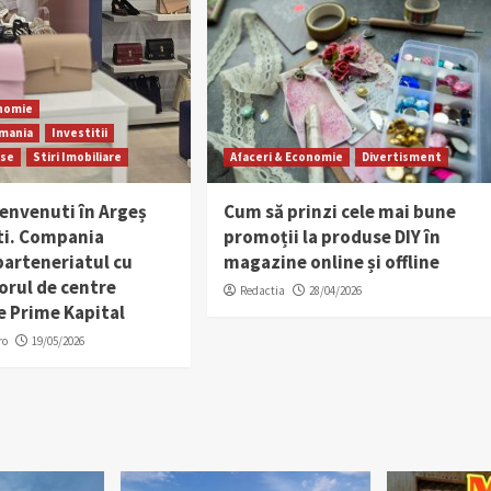
onomie
omania
Investitii
rse
Stiri Imobiliare
Afaceri & Economie
Divertisment
envenuti în Argeș
Cum să prinzi cele mai bune
ști. Compania
promoții la produse DIY în
parteneriatul cu
magazine online și offline
orul de centre
Redactia
28/04/2026
e Prime Kapital
ro
19/05/2026