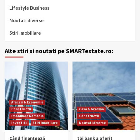
Lifestyle Business
Noutati diverse
Stiri Imobiliare
Alte stiri si noutati pe SMARTestate.ro:
Afaceri & Economie
Constructii
Casa & Gradina
Imobiliare Romania
Constructii
Investitii
Stiri Imobiliare
Noutati diverse
Când finanțează
tbi bank a oferit