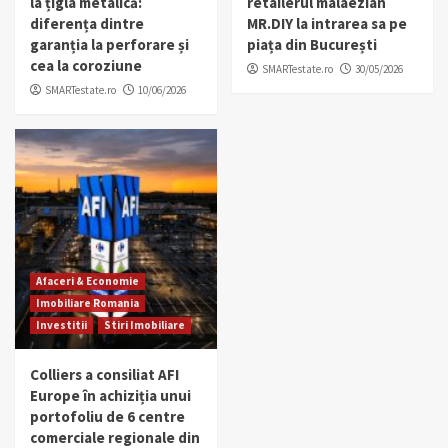
la țigla metalică:
retailerul malaezian
diferența dintre
MR.DIY la intrarea sa pe
garanția la perforare și
piața din București
cea la coroziune
SMARTestate.ro
30/05/2026
SMARTestate.ro
10/06/2026
Afaceri & Economie
Imobiliare Romania
Investitii
Stiri Imobiliare
Colliers a consiliat AFI
Europe în achiziția unui
portofoliu de 6 centre
comerciale regionale din