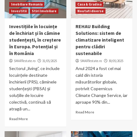
Imobiliare Romania
Casa & Gradina
Investitii
Stiri Imobiliare
Noutati diverse
Investițiile în locuințe
REHAU Building
de închiriat și în cămine
Solutions: sistem de
studențești, în creștere
climatizare inteligent
în Europa. Potențial și
pentru clădiri
în România
sustenabile
SMARTestate.ro
31/05/2025
SMARTestate.ro
30/05/2025
Sectorul „living”, ce include
Anul 2024 a fost cel mai
locuințele destinate
cald din istoria
închirierii (PRS), căminele
măsurătorilor globale,
studențești (PBSA) și
potrivit Copernicus
soluțiile de locuire
Climate Change Service, iar
colectivă, continuă să
aproape 90% din...
atragă un...
Read More
Read More