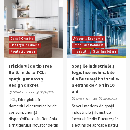
Casa & Gradina
Afaceri & Economie
Lifestyle Business
Imobiliare Romania
Noutati diverse
Investitii
Stiri Imobiliare
Frigiderul de tip Free
Spațiile industriale și
Built-In de la TCL:
logistice închiriabile
spațiu generos și
din București: stocul s-
design discret
a extins de 4 ori în 10
ani
SMARTestate.ro
30/05/2025
SMARTestate.ro
28/05/2025
TCL, lider global în
domeniul electronicelor de
Stocul modern de spații
consum, anunță
industriale și logistice
disponibilitatea în România
închiriabile din București s-
a frigiderului inovator de tip
a extins de aproape patru