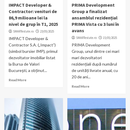
IMPACT Developer &
PRIMA Development
Contractor: venituri de
Group a finalizat
86,9 milioane lei la
ansamblul rezidențial
nivel de grup în T1, 2025
PRIMA Vista cu 3 luni în
avans
SMARTestate.ro
23/05/2025
SMARTestate.ro
15/05/2025
IMPACT Developer &
Contractor S.A. („Impact”)
PRIMA Development
(simbol bursier IMP), primul
Group, unul dintre cei mari
dezvoltator imobiliar listat
mari dezvoltatori
la Bursa de Valori
rezidențiali după numărul
București, a obținut...
de unități livrate anual, cu
20 de ani...
Read More
Read More