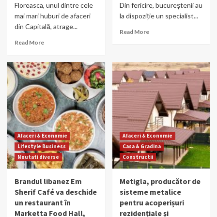
Floreasca, unul dintre cele
Din fericire, bucureștenii au
mai mari huburi de afaceri
la dispoziție un specialist...
din Capitală, atrage...
Read More
Read More
Afaceri & Economie
Afaceri & Economie
Lifestyle Business
Casa & Gradina
Noutati diverse
Constructii
Brandul libanez Em
Metigla, producător de
Sherif Café va deschide
sisteme metalice
un restaurant în
pentru acoperișuri
Marketta Food Hall,
rezidențiale și