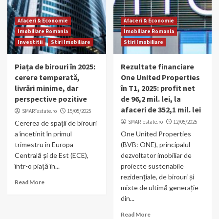
Afaceri & Economie
Afaceri & Economie
Imobiliare Romania
Imobiliare Romania
Investitii
Stiri Imobiliare
Stiri Imobiliare
Piața de birouri în 2025:
Rezultate financiare
cerere temperată,
One United Properties
livrări minime, dar
în T1, 2025: profit net
perspective pozitive
de 96,2 mil. lei, la
afaceri de 352,1 mil. lei
SMARTestate.ro
15/05/2025
SMARTestate.ro
12/05/2025
Cererea de spații de birouri
a încetinit în primul
One United Properties
trimestru în Europa
(BVB: ONE), principalul
Centrală și de Est (ECE),
dezvoltator imobiliar de
într-o piață în...
proiecte sustenabile
rezidențiale, de birouri și
Read More
mixte de ultimă generație
din...
Read More