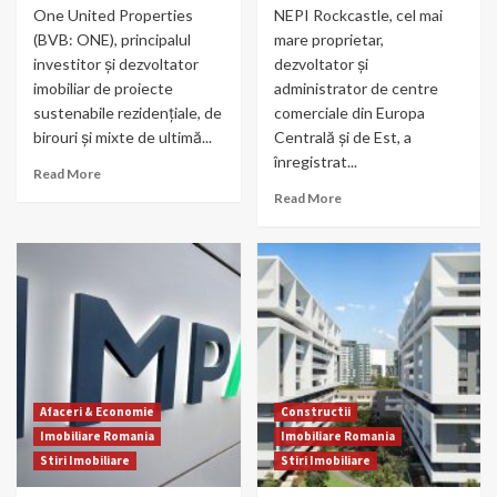
One United Properties
NEPI Rockcastle, cel mai
(BVB: ONE), principalul
mare proprietar,
investitor și dezvoltator
dezvoltator și
imobiliar de proiecte
administrator de centre
sustenabile rezidențiale, de
comerciale din Europa
birouri și mixte de ultimă...
Centrală și de Est, a
înregistrat...
Read More
Read More
Afaceri & Economie
Constructii
Imobiliare Romania
Imobiliare Romania
Stiri Imobiliare
Stiri Imobiliare