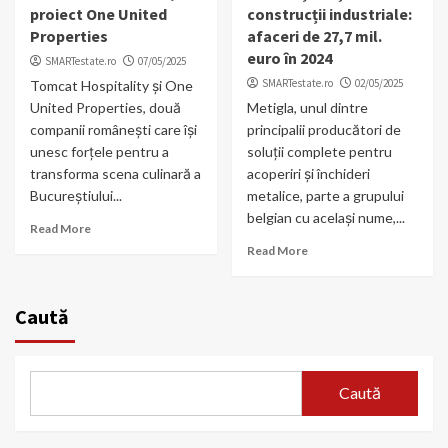
proiect One United
construcții industriale:
Properties
afaceri de 27,7 mil.
euro în 2024
SMARTestate.ro
07/05/2025
SMARTestate.ro
02/05/2025
Tomcat Hospitality și One
United Properties, două
Metigla, unul dintre
companii românești care își
principalii producători de
unesc forțele pentru a
soluții complete pentru
transforma scena culinară a
acoperiri şi închideri
Bucureștiului...
metalice, parte a grupului
belgian cu același nume,...
Read More
Read More
Caută
Caută