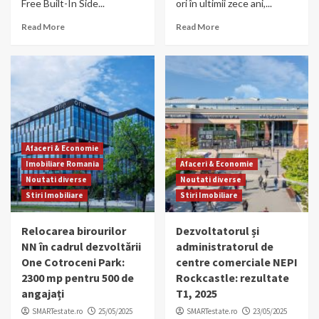
Free Built-In Side...
ori în ultimii zece ani,...
Read More
Read More
Afaceri & Economie
Imobiliare Romania
Afaceri & Economie
Noutati diverse
Noutati diverse
Stiri Imobiliare
Stiri Imobiliare
Relocarea birourilor
Dezvoltatorul și
NN în cadrul dezvoltării
administratorul de
One Cotroceni Park:
centre comerciale NEPI
2300 mp pentru 500 de
Rockcastle: rezultate
angajați
T1, 2025
SMARTestate.ro
25/05/2025
SMARTestate.ro
23/05/2025