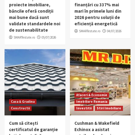
proiecte imobiliare,
finanțări cu 337% mai
băncile oferă condiții
mari în primele luni din
mai bune dacă sunt
2026 pentru soluții de
validate standardele noi
eficiență energetică
de sustenabilitate
SMARTestate.ro
04/07/2026
SMARTestate.ro
05/07/2026
Afaceri & Economie
Casa & Gradina
Imobiliare Romania
Constructii
Investitii
Stiri Imobiliare
Cum să citești
Cushman & Wakefield
certificatul de garanție
Echinox a asistat