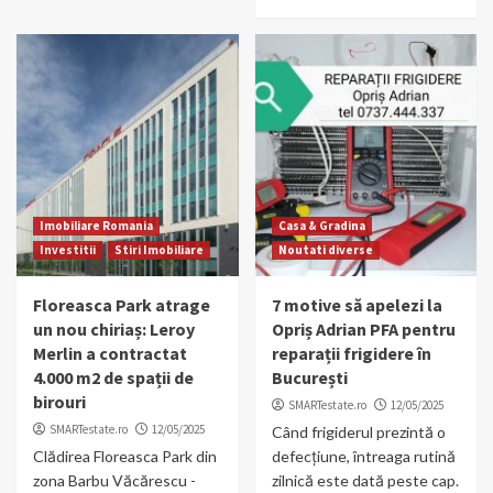
Imobiliare Romania
Casa & Gradina
Investitii
Stiri Imobiliare
Noutati diverse
Floreasca Park atrage
7 motive să apelezi la
un nou chiriaș: Leroy
Opriș Adrian PFA pentru
Merlin a contractat
reparații frigidere în
4.000 m2 de spații de
București
birouri
SMARTestate.ro
12/05/2025
SMARTestate.ro
12/05/2025
Când frigiderul prezintă o
Clădirea Floreasca Park din
defecțiune, întreaga rutină
zona Barbu Văcărescu -
zilnică este dată peste cap.