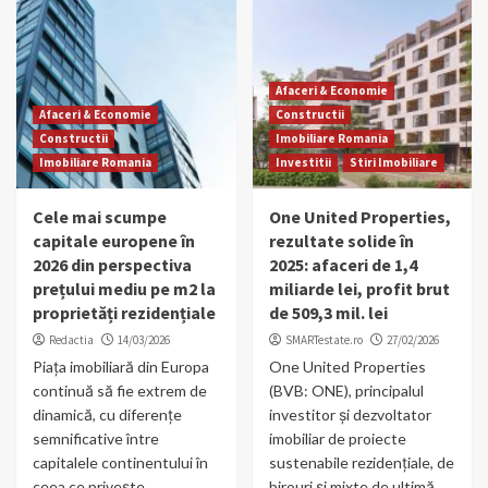
Afaceri & Economie
Afaceri & Economie
Constructii
Constructii
Imobiliare Romania
Imobiliare Romania
Investitii
Stiri Imobiliare
Cele mai scumpe
One United Properties,
capitale europene în
rezultate solide în
2026 din perspectiva
2025: afaceri de 1,4
prețului mediu pe m2 la
miliarde lei, profit brut
proprietăți rezidențiale
de 509,3 mil. lei
Redactia
14/03/2026
SMARTestate.ro
27/02/2026
Piața imobiliară din Europa
One United Properties
continuă să fie extrem de
(BVB: ONE), principalul
dinamică, cu diferențe
investitor și dezvoltator
semnificative între
imobiliar de proiecte
capitalele continentului în
sustenabile rezidențiale, de
ceea ce privește...
birouri și mixte de ultimă...