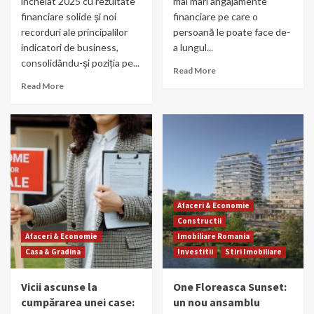
încheiat 2025 cu rezultate
mai mari angajamente
financiare solide și noi
financiare pe care o
recorduri ale principalilor
persoană le poate face de-
indicatori de business,
a lungul...
consolidându-și poziția pe...
Read More
Read More
Afaceri & Economie
Constructii
Afaceri & Economie
Imobiliare Romania
Casa & Gradina
Investitii
Stiri Imobiliare
Vicii ascunse la
One Floreasca Sunset:
cumpărarea unei case:
un nou ansamblu