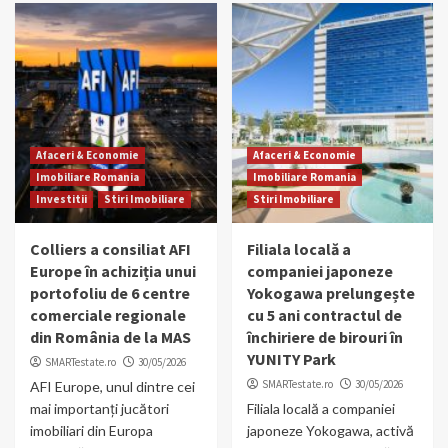
Afaceri & Economie
Afaceri & Economie
Imobiliare Romania
Imobiliare Romania
Investitii
Stiri Imobiliare
Stiri Imobiliare
Colliers a consiliat AFI
Filiala locală a
Europe în achiziția unui
companiei japoneze
portofoliu de 6 centre
Yokogawa prelungește
comerciale regionale
cu 5 ani contractul de
din România de la MAS
închiriere de birouri în
YUNITY Park
SMARTestate.ro
30/05/2026
SMARTestate.ro
30/05/2026
AFI Europe, unul dintre cei
mai importanți jucători
Filiala locală a companiei
imobiliari din Europa
japoneze Yokogawa, activă