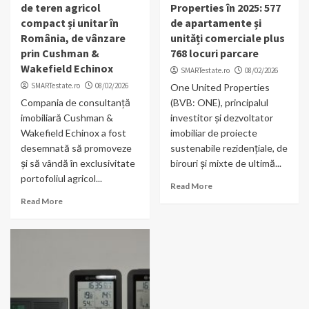
de teren agricol
Properties în 2025: 577
compact și unitar în
de apartamente și
România, de vânzare
unități comerciale plus
prin Cushman &
768 locuri parcare
Wakefield Echinox
SMARTestate.ro
08/02/2026
SMARTestate.ro
08/02/2026
One United Properties
Compania de consultanță
(BVB: ONE), principalul
imobiliară Cushman &
investitor și dezvoltator
Wakefield Echinox a fost
imobiliar de proiecte
desemnată să promoveze
sustenabile rezidențiale, de
și să vândă în exclusivitate
birouri și mixte de ultimă...
portofoliul agricol...
Read More
Read More