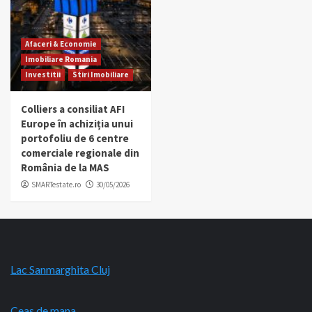
Afaceri & Economie
Imobiliare Romania
Investitii
Stiri Imobiliare
Colliers a consiliat AFI
Europe în achiziția unui
portofoliu de 6 centre
comerciale regionale din
România de la MAS
SMARTestate.ro
30/05/2026
Lac Sanmarghita Cluj
Ceas de mana