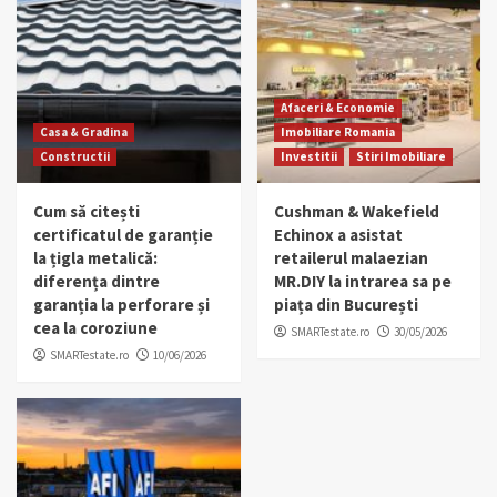
Afaceri & Economie
Casa & Gradina
Imobiliare Romania
Constructii
Investitii
Stiri Imobiliare
Cum să citești
Cushman & Wakefield
certificatul de garanție
Echinox a asistat
la țigla metalică:
retailerul malaezian
diferența dintre
MR.DIY la intrarea sa pe
garanția la perforare și
piața din București
cea la coroziune
SMARTestate.ro
30/05/2026
SMARTestate.ro
10/06/2026