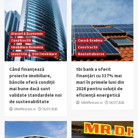
Afaceri & Economie
Constructii
Casa & Gradina
Imobiliare Romania
Constructii
Investitii
Stiri Imobiliare
Noutati diverse
Când finanțează
tbi bank a oferit
proiecte imobiliare,
finanțări cu 337% mai
băncile oferă condiții
mari în primele luni din
mai bune dacă sunt
2026 pentru soluții de
validate standardele noi
eficiență energetică
de sustenabilitate
SMARTestate.ro
04/07/2026
SMARTestate.ro
05/07/2026