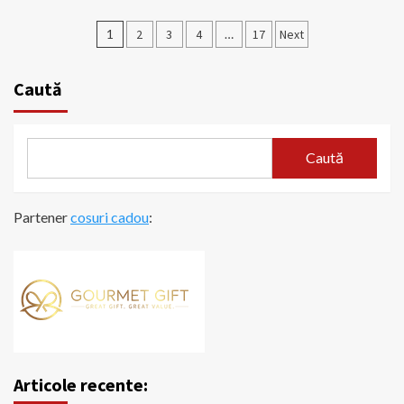
Paginație
1
2
3
4
…
17
Next
articole
Caută
Caută
Partener
cosuri cadou
:
Articole recente: