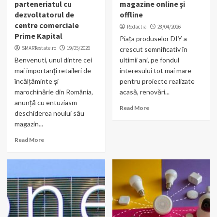
parteneriatul cu
magazine online și
dezvoltatorul de
offline
centre comerciale
Redactia
28/04/2026
Prime Kapital
Piața produselor DIY a
SMARTestate.ro
19/05/2026
crescut semnificativ în
Benvenuti, unul dintre cei
ultimii ani, pe fondul
mai importanți retaileri de
interesului tot mai mare
încălțăminte și
pentru proiecte realizate
marochinărie din România,
acasă, renovări...
anunță cu entuziasm
Read More
deschiderea noului său
magazin...
Read More