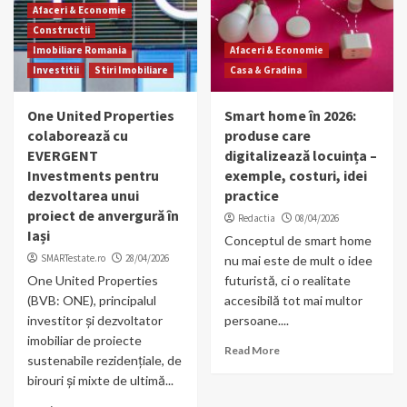
Afaceri & Economie
Constructii
Imobiliare Romania
Afaceri & Economie
Investitii
Stiri Imobiliare
Casa & Gradina
One United Properties
Smart home în 2026:
colaborează cu
produse care
EVERGENT
digitalizează locuința –
Investments pentru
exemple, costuri, idei
dezvoltarea unui
practice
proiect de anvergură în
Redactia
08/04/2026
Iași
Conceptul de smart home
SMARTestate.ro
28/04/2026
nu mai este de mult o idee
One United Properties
futuristă, ci o realitate
(BVB: ONE), principalul
accesibilă tot mai multor
investitor și dezvoltator
persoane....
imobiliar de proiecte
Read More
sustenabile rezidențiale, de
birouri și mixte de ultimă...