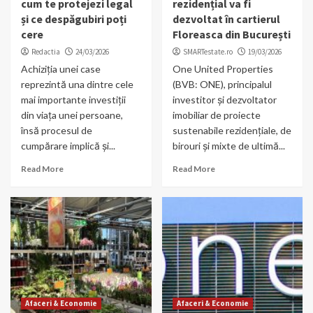
cum te protejezi legal
rezidențial va fi
și ce despăgubiri poți
dezvoltat în cartierul
cere
Floreasca din București
Redactia
24/03/2026
SMARTestate.ro
19/03/2026
Achiziția unei case
One United Properties
reprezintă una dintre cele
(BVB: ONE), principalul
mai importante investiții
investitor și dezvoltator
din viața unei persoane,
imobiliar de proiecte
însă procesul de
sustenabile rezidențiale, de
cumpărare implică și...
birouri și mixte de ultimă...
Read More
Read More
Afaceri & Economie
Afaceri & Economie