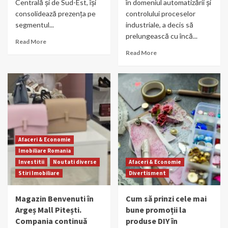
Centrală și de Sud-Est, își
în domeniul automatizării și
consolidează prezența pe
controlului proceselor
segmentul...
industriale, a decis să
prelungească cu încă...
Read More
Read More
Afaceri & Economie
Imobiliare Romania
Investitii
Noutati diverse
Afaceri & Economie
Stiri Imobiliare
Divertisment
Magazin Benvenuti în
Cum să prinzi cele mai
Argeș Mall Pitești.
bune promoții la
Compania continuă
produse DIY în