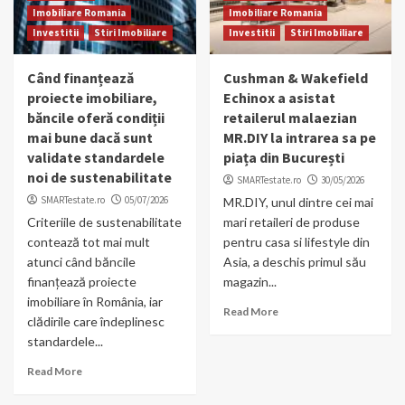
Imobiliare Romania
Imobiliare Romania
Investitii
Stiri Imobiliare
Investitii
Stiri Imobiliare
Când finanțează
Cushman & Wakefield
proiecte imobiliare,
Echinox a asistat
băncile oferă condiții
retailerul malaezian
mai bune dacă sunt
MR.DIY la intrarea sa pe
validate standardele
piața din București
noi de sustenabilitate
SMARTestate.ro
30/05/2026
SMARTestate.ro
05/07/2026
MR.DIY, unul dintre cei mai
Criteriile de sustenabilitate
mari retaileri de produse
contează tot mai mult
pentru casa si lifestyle din
atunci când băncile
Asia, a deschis primul său
finanțează proiecte
magazin...
imobiliare în România, iar
Read More
clădirile care îndeplinesc
standardele...
Read More