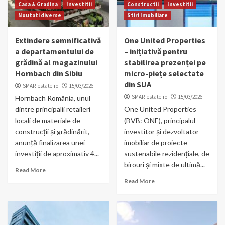
Casa & Gradina
Investitii
Constructii
Investitii
Noutati diverse
Stiri Imobiliare
Extindere semnificativă
One United Properties
a departamentului de
– inițiativă pentru
grădină al magazinului
stabilirea prezenței pe
Hornbach din Sibiu
micro-piețe selectate
din SUA
SMARTestate.ro
15/03/2026
SMARTestate.ro
15/03/2026
Hornbach România, unul
dintre principalii retaileri
One United Properties
locali de materiale de
(BVB: ONE), principalul
construcții și grădinărit,
investitor și dezvoltator
anunță finalizarea unei
imobiliar de proiecte
investiții de aproximativ 4...
sustenabile rezidențiale, de
birouri și mixte de ultimă...
Read More
Read More