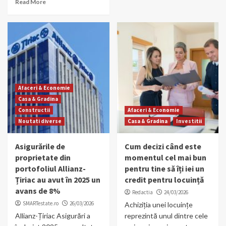
Read More
Afaceri & Economie
Casa & Gradina
Constructii
Afaceri & Economie
Noutati diverse
Casa & Gradina
Investitii
Asigurările de
Cum decizi când este
proprietate din
momentul cel mai bun
portofoliul Allianz-
pentru tine să îți iei un
Țiriac au avut în 2025 un
credit pentru locuință
avans de 8%
Redactia
24/03/2026
SMARTestate.ro
26/03/2026
Achiziția unei locuințe
Allianz-Țiriac Asigurări a
reprezintă unul dintre cele