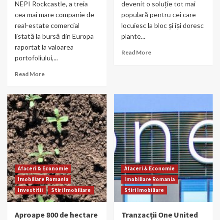
NEPI Rockcastle, a treia
devenit o soluție tot mai
cea mai mare companie de
populară pentru cei care
real‑estate comercial
locuiesc la bloc și își doresc
listată la bursă din Europa
plante...
raportat la valoarea
Read More
portofoliului,...
Read More
Afaceri & Economie
Afaceri & Economie
Imobiliare Romania
Imobiliare Romania
Investitii
Stiri Imobiliare
Stiri Imobiliare
Aproape 800 de hectare
Tranzacții One United