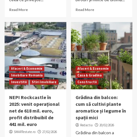
Read More
Read More
Afaceri & Economie
Afaceri & Economie
Imobiliare Romania
Casa & Gradina
Investitii
Stiri Imobiliare
Constructii
NEPI Rockcastle în
Grădina din balcon:
2025: venit operațional
cum să cultivi plante
net de 618 mil. euro,
aromatice și legume în
profit distribuibil de
spații mici
441 mil. euro
Redactia
20/02/2026
SMARTestate.ro
27/02/2026
Grădina din balcon a