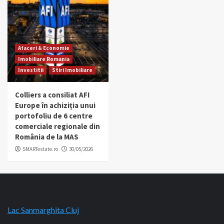
Afaceri & Economie
Imobiliare Romania
Investitii
Stiri Imobiliare
Colliers a consiliat AFI
Europe în achiziția unui
portofoliu de 6 centre
comerciale regionale din
România de la MAS
SMARTestate.ro
30/05/2026
Lac Sanmarghita Cluj