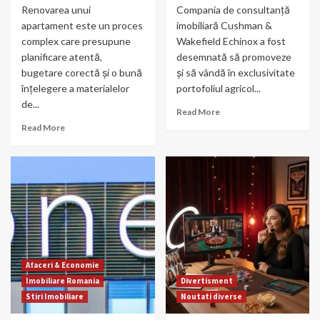
Renovarea unui
Compania de consultanță
apartament este un proces
imobiliară Cushman &
complex care presupune
Wakefield Echinox a fost
planificare atentă,
desemnată să promoveze
bugetare corectă și o bună
și să vândă în exclusivitate
înțelegere a materialelor
portofoliul agricol...
de...
Read More
Read More
Afaceri & Economie
Imobiliare Romania
Divertisment
Stiri Imobiliare
Noutati diverse