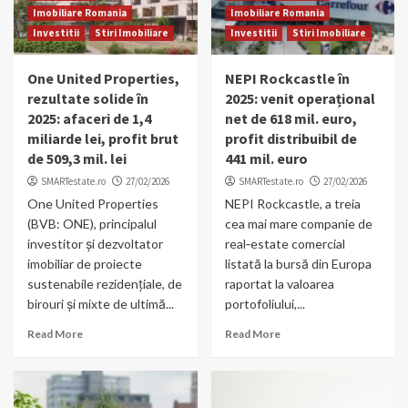
Imobiliare Romania
Imobiliare Romania
Investitii
Stiri Imobiliare
Investitii
Stiri Imobiliare
One United Properties,
NEPI Rockcastle în
rezultate solide în
2025: venit operațional
2025: afaceri de 1,4
net de 618 mil. euro,
miliarde lei, profit brut
profit distribuibil de
de 509,3 mil. lei
441 mil. euro
SMARTestate.ro
27/02/2026
SMARTestate.ro
27/02/2026
One United Properties
NEPI Rockcastle, a treia
(BVB: ONE), principalul
cea mai mare companie de
investitor și dezvoltator
real‑estate comercial
imobiliar de proiecte
listată la bursă din Europa
sustenabile rezidențiale, de
raportat la valoarea
birouri și mixte de ultimă...
portofoliului,...
Read More
Read More