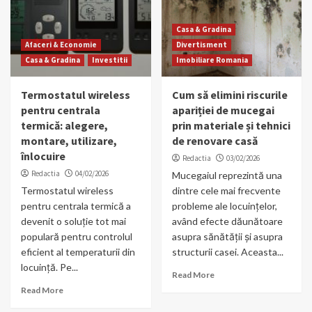
Casa & Gradina
Afaceri & Economie
Divertisment
Casa & Gradina
Investitii
Imobiliare Romania
Termostatul wireless
Cum să elimini riscurile
pentru centrala
apariției de mucegai
termică: alegere,
prin materiale și tehnici
montare, utilizare,
de renovare casă
înlocuire
Redactia
03/02/2026
Redactia
04/02/2026
Mucegaiul reprezintă una
Termostatul wireless
dintre cele mai frecvente
pentru centrala termică a
probleme ale locuințelor,
devenit o soluție tot mai
având efecte dăunătoare
populară pentru controlul
asupra sănătății și asupra
eficient al temperaturii din
structurii casei. Aceasta...
locuință. Pe...
Read More
Read More