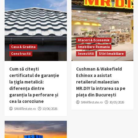
Afaceri & Economie
Casa & Gradina
Imobiliare Romania
Constructii
Investitii
Stiri Imobiliare
Cum să citești
Cushman & Wakefield
certificatul de garanție
Echinox a asistat
la țigla metalică:
retailerul malaezian
diferența dintre
MR.DIY la intrarea sa pe
garanția la perforare și
piața din București
cea la coroziune
SMARTestate.ro
30/05/2026
SMARTestate.ro
10/06/2026