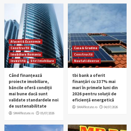
Afaceri & Economie
Constructii
Casa & Gradina
Imobiliare Romania
Constructii
Investitii
Stiri Imobiliare
Noutati diverse
Când finanțează
tbi bank a oferit
proiecte imobiliare,
finanțări cu 337% mai
băncile oferă condiții
mari în primele luni din
mai bune dacă sunt
2026 pentru soluții de
validate standardele noi
eficiență energetică
de sustenabilitate
SMARTestate.ro
04/07/2026
SMARTestate.ro
05/07/2026