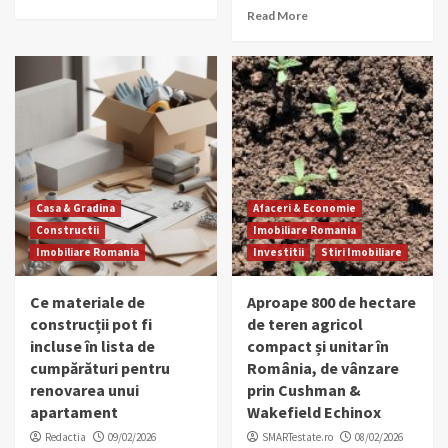
Read More
Casa & Gradina
Afaceri & Economie
Constructii
Imobiliare Romania
Imobiliare Romania
Investitii
Stiri Imobiliare
Ce materiale de
Aproape 800 de hectare
construcții pot fi
de teren agricol
incluse în lista de
compact și unitar în
cumpărături pentru
România, de vânzare
renovarea unui
prin Cushman &
apartament
Wakefield Echinox
Redactia
09/02/2026
SMARTestate.ro
08/02/2026