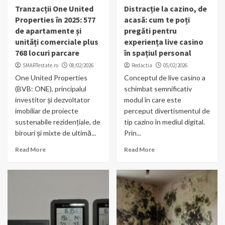
Tranzacții One United
Distracție la cazino, de
Properties în 2025: 577
acasă: cum te poți
de apartamente și
pregăti pentru
unități comerciale plus
experiența live casino
768 locuri parcare
în spațiul personal
SMARTestate.ro
08/02/2026
Redactia
05/02/2026
One United Properties
Conceptul de live casino a
(BVB: ONE), principalul
schimbat semnificativ
investitor și dezvoltator
modul în care este
imobiliar de proiecte
perceput divertismentul de
sustenabile rezidențiale, de
tip cazino în mediul digital.
birouri și mixte de ultimă...
Prin...
Read More
Read More