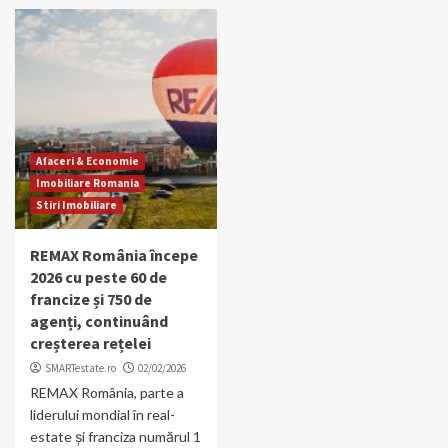
Afaceri & Economie
Imobiliare Romania
Stiri Imobiliare
REMAX România începe
2026 cu peste 60 de
francize și 750 de
agenți, continuând
creșterea rețelei
SMARTestate.ro
02/02/2026
REMAX România, parte a
liderului mondial în real-
estate și franciza numărul 1