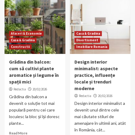
Afaceri & Economie
Casa & Gradina
Casa & Gradina
Divertisment
Constructii
Imobiliare Romania
Grădina din balcon:
Design interior
cum să cultivi plante
minimalist: aspecte
aromatice și legume în
practice, influențe
spații mici
locale și trenduri
moderne
Redactia
20/02/2026
Redactia
20/02/2026
Grădina din balcon a
devenit o soluție tot mai
Design interior minimalist a
populară pentru cei care
devenit unul dintre cele
locuiesc la bloc și își doresc
mai căutate stiluri de
plante...
amenajare în ultimii ani, atât
în România, cât...
Read More