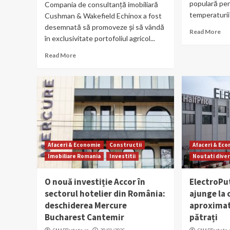
populară pen
Compania de consultanță imobiliară
temperaturii 
Cushman & Wakefield Echinox a fost
desemnată să promoveze și să vândă
Read More
în exclusivitate portofoliul agricol...
Read More
Afaceri & Economie
Constructii
Afaceri & Ec
Imobiliare Romania
Investitii
Noutati dive
O nouă investiție Accor în
ElectroPu
sectorul hotelier din România:
ajunge la 
deschiderea Mercure
aproximat
Bucharest Cantemir
pătrați