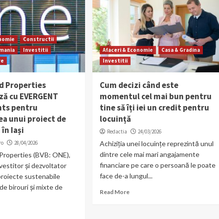
onomie
Constructii
omania
Investitii
Afaceri & Economie
Casa & Gradina
re
Investitii
d Properties
Cum decizi când este
ză cu EVERGENT
momentul cel mai bun pentru
ts pentru
tine să îți iei un credit pentru
ea unui proiect de
locuință
în Iași
Redactia
24/03/2026
ro
28/04/2026
Achiziția unei locuințe reprezintă unul
dintre cele mai mari angajamente
Properties (BVB: ONE),
financiare pe care o persoană le poate
nvestitor și dezvoltator
face de-a lungul...
 proiecte sustenabile
 de birouri și mixte de
Read More