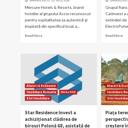
SMARTestate.ro
30/01/2026
SMARTestate.
Mercure Hotels & Resorts, brand
Grupul franc
hotelier al grupului Accor recunoscut
Catinvest a 
pentru ospitalitatea sa autentică și
extinderi de
inspirată din specificul local, a...
ElectroPutere
Read More
Read More
Afaceri & Economie
Afaceri & Ec
Imobiliare Romania
Investitii
Imobiliare R
Stiri Imobiliare
Stiri Imobilia
Star Residence Invest a
Piața tere
achiziționat clădirea de
perspecti
birouri Polonă 68, asistată de
creștere 