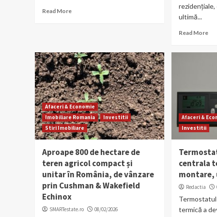
rezidențiale,
Read More
ultimă...
Read More
Afaceri & Economie
Imobiliare Romania
Investitii
Afaceri & Ec
Stiri Imobiliare
Investitii
Aproape 800 de hectare de
Termostat
teren agricol compact și
centrala t
unitar în România, de vânzare
montare, u
prin Cushman & Wakefield
Redactia
Echinox
Termostatul 
termică a de
SMARTestate.ro
08/02/2026