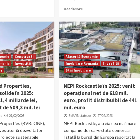
Read More
onomie
Constructii
Afaceri & Economie
omania
Investitii
Imobiliare Romania
Investitii
re
Stiri Imobiliare
d Properties,
NEPI Rockcastle în 2025: venit
solide în 2025:
operațional net de 618 mil.
1,4 miliarde lei,
euro, profit distribuibil de 441
t de 509,3 mil. lei
mil. euro
ro
27/02/2026
SMARTestate.ro
27/02/2026
Properties (BVB: ONE),
NEPI Rockcastle, a treia cea mai mare
nvestitor și dezvoltator
companie de real‑estate comercial
 proiecte sustenabile
listată la bursă din Europa raportat la