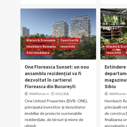
Afaceri & Economie
Constructii
Imobiliare Romania
Investitii
Afaceri & Ec
Stiri Imobiliare
Investitii
One Floreasca Sunset: un nou
Extindere
ansamblu rezidențial va fi
departame
dezvoltat în cartierul
magazinul
Floreasca din București
Sibiu
SMARTestate.ro
19/03/2026
SMARTestate.
One United Properties (BVB: ONE),
Hornbach Ro
principalul investitor și dezvoltator
principalii re
imobiliar de proiecte sustenabile
de construcți
rezidențiale, de birouri și mixte de
finalizarea un
ultimă...
aproximativ 4