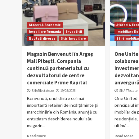
Afaceri & Economie
Afaceri & Ec
Imobiliare Romania
Investitii
Imobiliare R
Noutati diverse
Stiri Imobiliare
Stiri Imobilia
Magazin Benvenuti în Argeș
One Unite
Mall Pitești. Compania
colaborea
continuă parteneriatul cu
Investmen
dezvoltatorul de centre
dezvoltar
comerciale Prime Kapital
anvergură 
SMARTestate.ro
19/05/2026
SMARTestate.
Benvenuti, unul dintre cei mai
One United 
importanți retaileri de încălțăminte și
principalul i
marochinărie din România, anunță cu
imobiliar de
entuziasm deschiderea noului său
rezidențiale,
magazin...
ultimă...
Read More
Read More