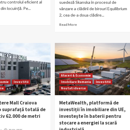
tru controlul eficient al
suedeză Skanska în procesul de
din locuință. Pe...
vânzare a clădirii de birouri Equilibrium
2, cea de-a doua clădire...
Read More
Afaceri & Economie
onomie
Investitii
Imobiliare Romania
Investitii
rse
Noutati diverse
tere Mall Craiova
MetaWealth, platformă de
o suprafață totală de
investiții în imobiliare din UE,
iv 62.000 de metri
investește în baterii pentru
stocare a energiei la scară
industrială