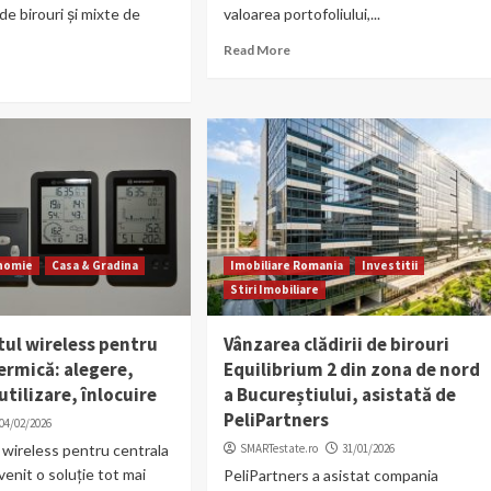
 de birouri și mixte de
valoarea portofoliului,...
Read More
onomie
Casa & Gradina
Imobiliare Romania
Investitii
Stiri Imobiliare
ul wireless pentru
Vânzarea clădirii de birouri
ermică: alegere,
Equilibrium 2 din zona de nord
tilizare, înlocuire
a Bucureștiului, asistată de
PeliPartners
04/02/2026
wireless pentru centrala
SMARTestate.ro
31/01/2026
venit o soluție tot mai
PeliPartners a asistat compania