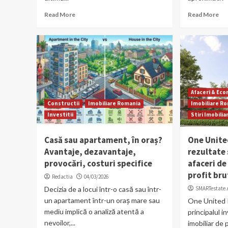
Read More
Read More
Afaceri & Ec
Constructii
Imobiliare Romania
Imobiliare R
Investitii
Stiri Imobilia
Casă sau apartament, în oraș?
One Unite
Avantaje, dezavantaje,
rezultate 
provocări, costuri specifice
afaceri de 
profit bru
Redactia
04/03/2026
Decizia de a locui într-o casă sau într-
SMARTestate.
un apartament într-un oraș mare sau
One United 
mediu implică o analiză atentă a
principalul i
nevoilor,...
imobiliar de