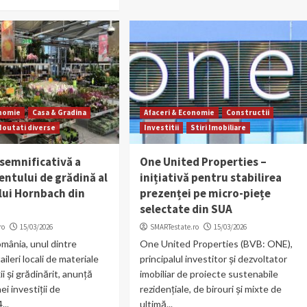
onomie
Casa & Gradina
Afaceri & Economie
Constructii
Noutati diverse
Investitii
Stiri Imobiliare
 semnificativă a
One United Properties –
ntului de grădină al
inițiativă pentru stabilirea
ui Hornbach din
prezenței pe micro-piețe
selectate din SUA
ro
15/03/2026
SMARTestate.ro
15/03/2026
mânia, unul dintre
One United Properties (BVB: ONE),
taileri locali de materiale
principalul investitor și dezvoltator
i și grădinărit, anunță
imobiliar de proiecte sustenabile
ei investiții de
rezidențiale, de birouri și mixte de
...
ultimă...