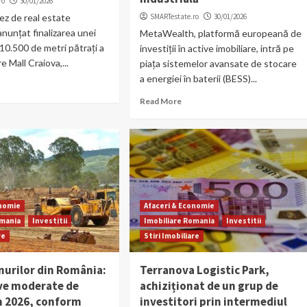
ro
30/01/2026
ez de real estate
SMARTestate.ro
30/01/2026
anunțat finalizarea unei
MetaWealth, platformă europeană de
 10.500 de metri pătrați a
investiții în active imobiliare, intră pe
 Mall Craiova,...
piața sistemelor avansate de stocare
a energiei în baterii (BESS)...
Read More
onomie
Afaceri & Economie
omania
Investitii
Imobiliare Romania
Investitii
re
Stiri Imobiliare
nurilor din România:
Terranova Logistic Park,
ve moderate de
achiziționat de un grup de
în 2026, conform
investitori prin intermediul