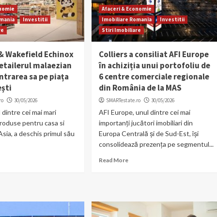
onomie
Afaceri & Economie
omania
Investitii
Imobiliare Romania
Investitii
re
Stiri Imobiliare
 Wakefield Echinox
Colliers a consiliat AFI Europe
retailerul malaezian
în achiziția unui portofoliu de
intrarea sa pe piața
6 centre comerciale regionale
ești
din România de la MAS
ro
30/05/2026
SMARTestate.ro
30/05/2026
 dintre cei mai mari
AFI Europe, unul dintre cei mai
 produse pentru casa si
importanți jucători imobiliari din
 Asia, a deschis primul său
Europa Centrală și de Sud-Est, își
consolidează prezența pe segmentul...
Read More