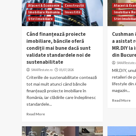
Afaceri & Economie
Constructii
Afaceri & Ec
Imobiliare Romania
Investitii
Imobiliare R
Stiri Imobiliare
Stiri Imobilia
Când finanțează proiecte
Cushman &
imobiliare, băncile oferă
a asistat 
condiții mai bune dacă sunt
MR.DIY la 
validate standardele noi de
din Bucur
sustenabilitate
SMARTestate.
SMARTestate.ro
05/07/2026
MR.DIY, unul
retaileri de
Criteriile de sustenabilitate contează
lifestyle din
tot mai mult atunci când băncile
magazin...
finanțează proiecte imobiliare în
România, iar clădirile care îndeplinesc
Read More
standardele...
Read More