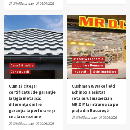
SMARTestate.ro
05/07/2026
Afaceri & Economie
Casa & Gradina
Imobiliare Romania
Constructii
Investitii
Stiri Imobiliare
Cum să citești
Cushman & Wakefield
certificatul de garanție
Echinox a asistat
la țigla metalică:
retailerul malaezian
diferența dintre
MR.DIY la intrarea sa pe
garanția la perforare și
piața din București
cea la coroziune
SMARTestate.ro
30/05/2026
SMARTestate.ro
10/06/2026