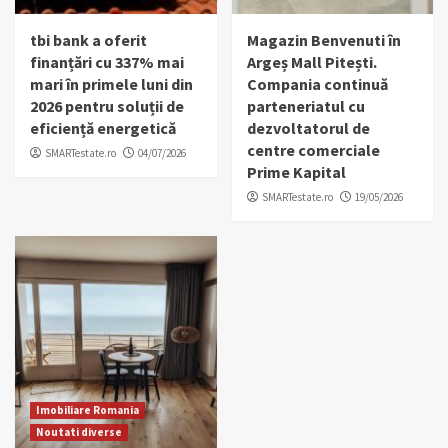
tbi bank a oferit
Magazin Benvenuti în
finanțări cu 337% mai
Argeș Mall Pitești.
mari în primele luni din
Compania continuă
2026 pentru soluții de
parteneriatul cu
eficiență energetică
dezvoltatorul de
centre comerciale
SMARTestate.ro
04/07/2026
Prime Kapital
SMARTestate.ro
19/05/2026
Imobiliare Romania
Noutati diverse