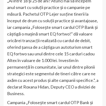
„Ai între 18 și 25 de ani? Atunci hai să începem
anul smart cu soluții practice și o campanie pe
măsură. Pachetul OTP Lejer susține tinerii la
început de drum cu soluții practice și avantajoase,
iar campania „Folosește smart cardul OTP Bank și
câștigă o mașină smart EQ fortwo!” dă valoare
oricărei tranzacții realizată cu cardul de debit,
oferind șansa de a câștiga un autoturism smart
EQ fortwo sau unul dintre cele 15 carduri cadou
Altex în valoare de 1.000 lei. Investim în
permanență în comunitate, iar unul dintre pilonii
strategici este segmentul de tineri către care ne
axăm cu acest produs și alte campanii specifice.”, a
declarat Roxana Hidan, Deputy CEO a diviziei de
Business.
Campania „Folosește smart cardul OTP Bank și