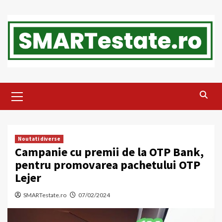
Skip
to
content
Primary
Menu
Noutati diverse
Campanie cu premii de la OTP Bank,
pentru promovarea pachetului OTP
Lejer
SMARTestate.ro
07/02/2024