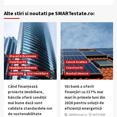
Alte stiri si noutati pe SMARTestate.ro:
Afaceri & Economie
Constructii
Casa & Gradina
Imobiliare Romania
Constructii
Investitii
Stiri Imobiliare
Noutati diverse
Când finanțează
tbi bank a oferit
proiecte imobiliare,
finanțări cu 337% mai
băncile oferă condiții
mari în primele luni din
mai bune dacă sunt
2026 pentru soluții de
validate standardele noi
eficiență energetică
de sustenabilitate
SMARTestate.ro
04/07/2026