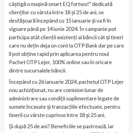
câștigă o mașină smart EQ fortwo!” dedicată
clienților cu vârsta între 18 și 25 de ani, se
desfășoară începând cu 15 ianuarie și va fi în
vigoare până pe 14 iunie 2024. În campanie pot
participa atât clienții existenți ai băncii cât și tineri
care nu dețin deja un cont la OTP Bank dar pe care
îl pot obține rapid prin aplicarea pentru noul
Pachet OTP Lejer, 100% online sau în oricare
dintre sucursalele băncii.
Începând cu 26 ianuarie 2024, pachetul OTP Lejer
nou achiziționat, nu are comision lunar de
administrare sau condiții suplimentare legate de
sumele încasate și tranzacțiile efectuate, pentru
tinerii cu vârste cuprinse între 18 și 25 ani.
Și după 25 de ani? Beneficiile se pastrează, iar