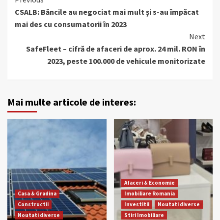
Continue
CSALB: Băncile au negociat mai mult și s-au împăcat
Reading
mai des cu consumatorii în 2023
Next
SafeFleet – cifră de afaceri de aprox. 24 mil. RON în
2023, peste 100.000 de vehicule monitorizate
Mai multe articole de interes:
Afaceri & Economie
Casa & Gradina
Imobiliare Romania
Constructii
Investitii
Noutati diverse
Noutati diverse
Stiri Imobiliare