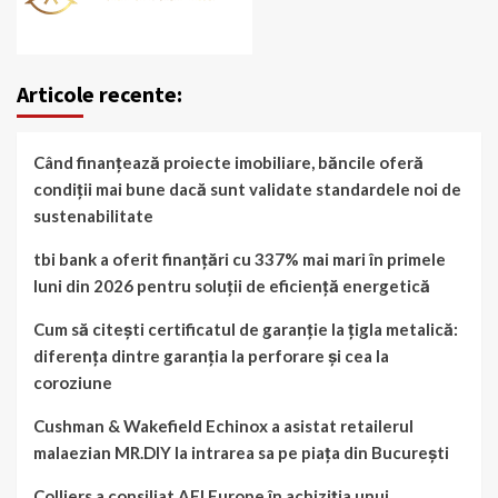
Articole recente:
Când finanțează proiecte imobiliare, băncile oferă
condiții mai bune dacă sunt validate standardele noi de
sustenabilitate
tbi bank a oferit finanțări cu 337% mai mari în primele
luni din 2026 pentru soluții de eficiență energetică
Cum să citești certificatul de garanție la țigla metalică:
diferența dintre garanția la perforare și cea la
coroziune
Cushman & Wakefield Echinox a asistat retailerul
malaezian MR.DIY la intrarea sa pe piața din București
Colliers a consiliat AFI Europe în achiziția unui