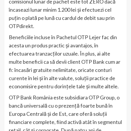
comisionul lunar de pachet este tot ZERO dacă
încaseazi lunar minim 1.200 lei și efectuezi cel
puțin o plată pe lună cu cardul de debit sau prin
OTPdirekt.
Beneficiile incluse în Pachetul OTP Lejer fac din
acesta un produs practic și avantajos, în
efectuarea tranzacților uzuale. În plus, ai alte
multe beneficii ca să devii client OTP Bank cum ar
fi: încasări gratuite nelimitate, oricate conturi
curente în lei și în alte valute, soluții practice de
economisire pentru dorințele tale și multe altele.
OTP Bank România este subsidiara OTP Group, o
bancă universală cu o prezență foarte bună în
Europa Centrală și de Est, care oferă soluții
financiare complete, fiind activă atât în segmentul
retail, cât și corporate. După patru ani de