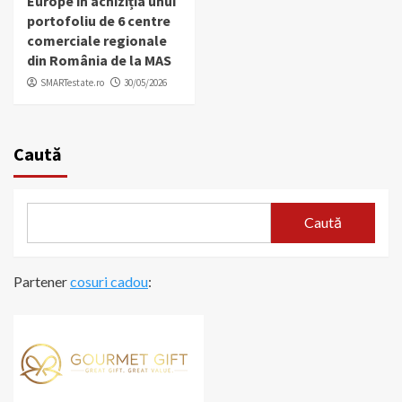
Europe în achiziția unui
portofoliu de 6 centre
comerciale regionale
din România de la MAS
SMARTestate.ro
30/05/2026
Caută
Caută
Partener
cosuri cadou
: