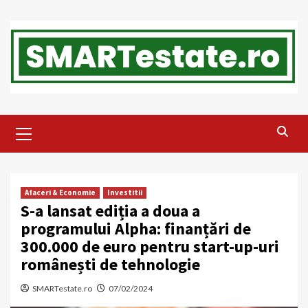
Skip
to
content
Primary
Menu
Afaceri & Economie
Investitii
S-a lansat ediția a doua a
programului Alpha: finanțări de
300.000 de euro pentru start-up-uri
românești de tehnologie
SMARTestate.ro
07/02/2024