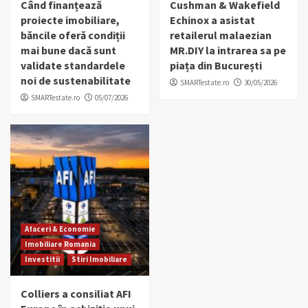
Când finanțează
Cushman & Wakefield
proiecte imobiliare,
Echinox a asistat
băncile oferă condiții
retailerul malaezian
mai bune dacă sunt
MR.DIY la intrarea sa pe
validate standardele
piața din București
noi de sustenabilitate
SMARTestate.ro
30/05/2026
SMARTestate.ro
05/07/2026
Afaceri & Economie
Imobiliare Romania
Investitii
Stiri Imobiliare
Colliers a consiliat AFI