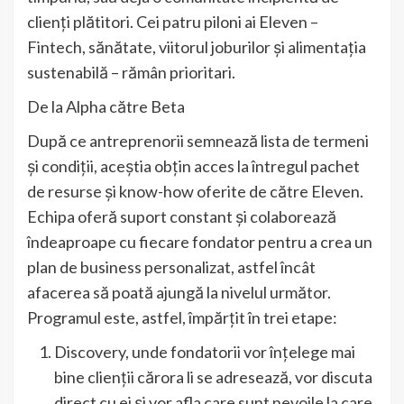
clienți plătitori. Cei patru piloni ai Eleven –
Fintech, sănătate, viitorul joburilor și alimentația
sustenabilă – rămân prioritari.
De la Alpha către Beta
După ce antreprenorii semnează lista de termeni
și condiții, aceștia obțin acces la întregul pachet
de resurse și know-how oferite de către Eleven.
Echipa oferă suport constant și colaborează
îndeaproape cu fiecare fondator pentru a crea un
plan de business personalizat, astfel încât
afacerea să poată ajungă la nivelul următor.
Programul este, astfel, împărțit în trei etape:
Discovery, unde fondatorii vor înțelege mai
bine clienții cărora li se adresează, vor discuta
direct cu ei și vor afla care sunt nevoile la care