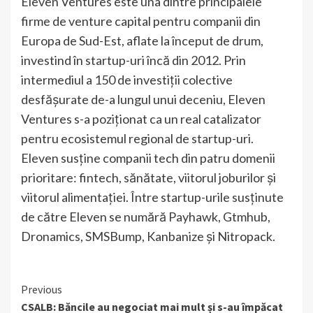
Eleven Ventures este una dintre principalele
firme de venture capital pentru companii din
Europa de Sud-Est, aflate la început de drum,
investind în startup-uri încă din 2012. Prin
intermediul a 150 de investiții colective
desfășurate de-a lungul unui deceniu, Eleven
Ventures s-a poziționat ca un real catalizator
pentru ecosistemul regional de startup-uri.
Eleven susține companii tech din patru domenii
prioritare: fintech, sănătate, viitorul joburilor și
viitorul alimentației. Între startup-urile susținute
de către Eleven se numără Payhawk, Gtmhub,
Dronamics, SMSBump, Kanbanize și Nitropack.
Continue
Previous
CSALB: Băncile au negociat mai mult și s-au împăcat