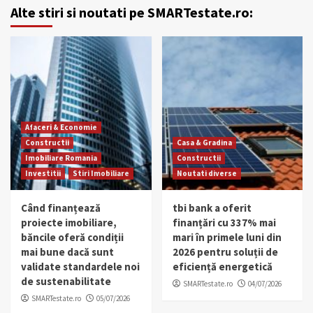
Alte stiri si noutati pe SMARTestate.ro:
Afaceri & Economie
Constructii
Casa & Gradina
Imobiliare Romania
Constructii
Investitii
Stiri Imobiliare
Noutati diverse
Când finanțează
tbi bank a oferit
proiecte imobiliare,
finanțări cu 337% mai
băncile oferă condiții
mari în primele luni din
mai bune dacă sunt
2026 pentru soluții de
validate standardele noi
eficiență energetică
de sustenabilitate
SMARTestate.ro
04/07/2026
SMARTestate.ro
05/07/2026