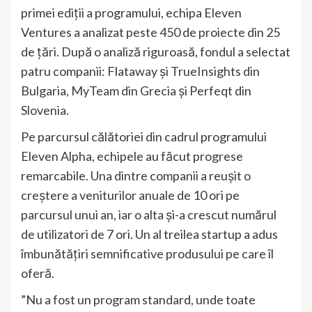
primei ediții a programului, echipa Eleven
Ventures a analizat peste 450 de proiecte din 25
de țări. După o analiză riguroasă, fondul a selectat
patru companii: Flataway și TrueInsights din
Bulgaria, MyTeam din Grecia și Perfeqt din
Slovenia.
Pe parcursul călătoriei din cadrul programului
Eleven Alpha, echipele au făcut progrese
remarcabile. Una dintre companii a reușit o
creștere a veniturilor anuale de 10 ori pe
parcursul unui an, iar o alta și-a crescut numărul
de utilizatori de 7 ori. Un al treilea startup a adus
îmbunătățiri semnificative produsului pe care îl
oferă.
”Nu a fost un program standard, unde toate