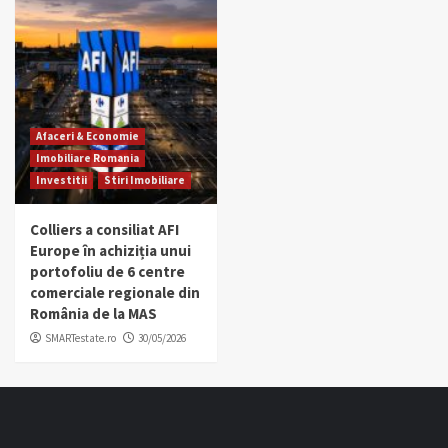
Afaceri & Economie
Imobiliare Romania
Investitii
Stiri Imobiliare
Colliers a consiliat AFI
Europe în achiziția unui
portofoliu de 6 centre
comerciale regionale din
România de la MAS
SMARTestate.ro
30/05/2026