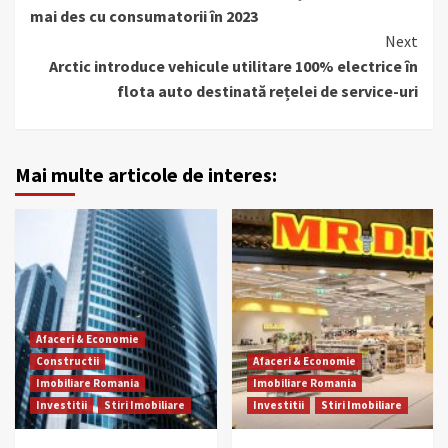
Reading
mai des cu consumatorii în 2023
Next
Arctic introduce vehicule utilitare 100% electrice în
flota auto destinată rețelei de service-uri
Mai multe articole de interes:
Afaceri & Economie
Constructii
Afaceri & Economie
Imobiliare Romania
Imobiliare Romania
Investitii
Stiri Imobiliare
Investitii
Stiri Imobiliare