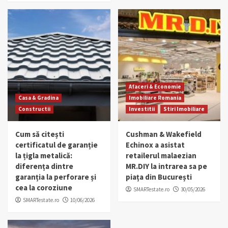
Afaceri & Economie
Casa & Gradina
Imobiliare Romania
Constructii
Investitii
Stiri Imobiliare
Cum să citești
Cushman & Wakefield
certificatul de garanție
Echinox a asistat
la țigla metalică:
retailerul malaezian
diferența dintre
MR.DIY la intrarea sa pe
garanția la perforare și
piața din București
cea la coroziune
SMARTestate.ro
30/05/2026
SMARTestate.ro
10/06/2026