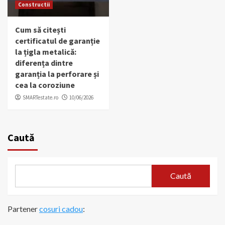
Constructii
Cum să citești
certificatul de garanție
la țigla metalică:
diferența dintre
garanția la perforare și
cea la coroziune
SMARTestate.ro
10/06/2026
Caută
Caută
Partener
cosuri cadou
: