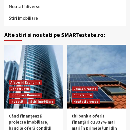
Noutati diverse
Stiri Imobiliare
Alte stiri si noutati pe SMARTestate.ro:
Afaceri & Economie
Constructii
Casa & Gradina
Imobiliare Romania
Constructii
Investitii
Stiri Imobiliare
Noutati diverse
Când finanțează
tbi bank a oferit
proiecte imobiliare,
finanțări cu 337% mai
băncile oferă condiții
mari în primele luni din