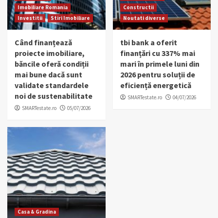
Imobiliare Romania
Constructii
Investitii
Stiri Imobiliare
Noutati diverse
Când finanțează
tbi bank a oferit
proiecte imobiliare,
finanțări cu 337% mai
băncile oferă condiții
mari în primele luni din
mai bune dacă sunt
2026 pentru soluții de
validate standardele
eficiență energetică
noi de sustenabilitate
SMARTestate.ro
04/07/2026
SMARTestate.ro
05/07/2026
Casa & Gradina