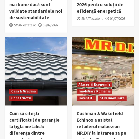
mai bune dacă sunt
2026 pentru soluții de
validate standardele noi
eficiență energetică
de sustenabilitate
SMARTestate.ro
04/07/2026
SMARTestate.ro
05/07/2026
Afaceri & Economie
Casa & Gradina
Imobiliare Romania
Constructii
Investitii
Stiri Imobiliare
Cum să citești
Cushman & Wakefield
certificatul de garanție
Echinox a asistat
la țigla metalică:
retailerul malaezian
diferența dintre
MR.DIY la intrarea sa pe