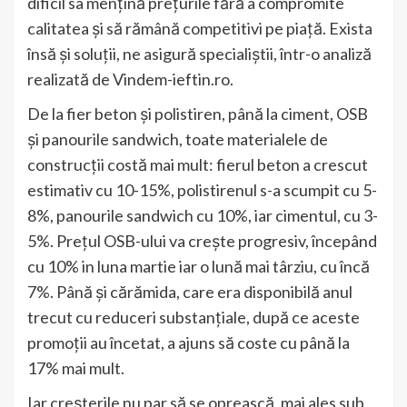
dificil sa mențină prețurile fără a compromite
calitatea și să rămână competitivi pe piață. Exista
însă și soluții, ne asigură specialiștii, într-o analiză
realizată de Vindem-ieftin.ro.
De la fier beton și polistiren, până la ciment, OSB
și panourile sandwich, toate materialele de
construcții costă mai mult: fierul beton a crescut
estimativ cu 10-15%, polistirenul s-a scumpit cu 5-
8%, panourile sandwich cu 10%, iar cimentul, cu 3-
5%. Prețul OSB-ului va crește progresiv, începând
cu 10% in luna martie iar o lună mai târziu, cu încă
7%. Până și cărămida, care era disponibilă anul
trecut cu reduceri substanțiale, după ce aceste
promoții au încetat, a ajuns să coste cu până la
17% mai mult.
Iar creșterile nu par să se oprească, mai ales sub