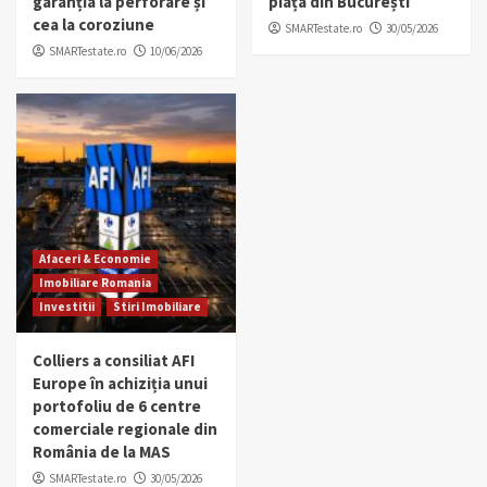
garanția la perforare și
piața din București
cea la coroziune
SMARTestate.ro
30/05/2026
SMARTestate.ro
10/06/2026
Afaceri & Economie
Imobiliare Romania
Investitii
Stiri Imobiliare
Colliers a consiliat AFI
Europe în achiziția unui
portofoliu de 6 centre
comerciale regionale din
România de la MAS
SMARTestate.ro
30/05/2026