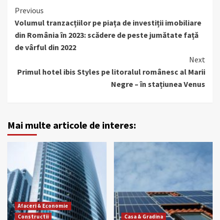
Continue
Previous
Volumul tranzacțiilor pe piața de investiții imobiliare
Reading
din România în 2023: scădere de peste jumătate față
de vârful din 2022
Next
Primul hotel ibis Styles pe litoralul românesc al Marii
Negre – în stațiunea Venus
Mai multe articole de interes:
Afaceri & Economie
Constructii
Casa & Gradina