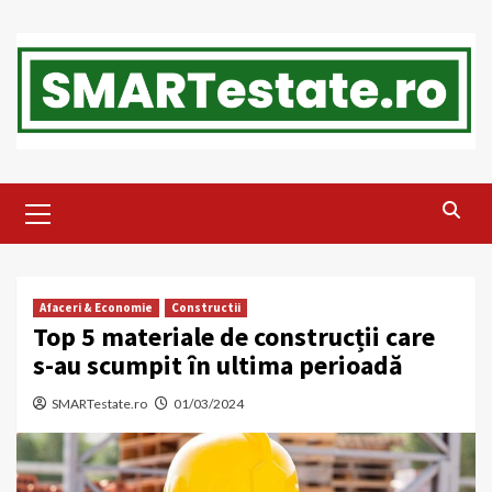
Skip
to
content
Primary
Menu
Afaceri & Economie
Constructii
Top 5 materiale de construcții care
s-au scumpit în ultima perioadă
SMARTestate.ro
01/03/2024