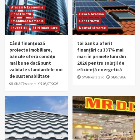
Afaceri & Economie
Constructii
Casa & Gradina
Imobiliare Romania
Constructii
Investitii
Stiri Imobiliare
Noutati diverse
Când finanțează
tbi bank a oferit
proiecte imobiliare,
finanțări cu 337% mai
băncile oferă condiții
mari în primele luni din
mai bune dacă sunt
2026 pentru soluții de
validate standardele noi
eficiență energetică
de sustenabilitate
SMARTestate.ro
04/07/2026
SMARTestate.ro
05/07/2026