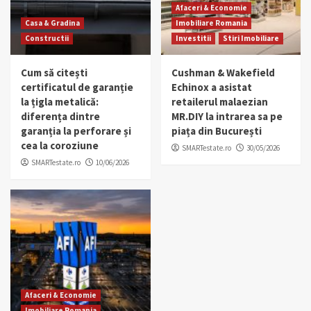
Afaceri & Economie
Casa & Gradina
Imobiliare Romania
Constructii
Investitii
Stiri Imobiliare
Cum să citești
Cushman & Wakefield
certificatul de garanție
Echinox a asistat
la țigla metalică:
retailerul malaezian
diferența dintre
MR.DIY la intrarea sa pe
garanția la perforare și
piața din București
cea la coroziune
SMARTestate.ro
30/05/2026
SMARTestate.ro
10/06/2026
Afaceri & Economie
Imobiliare Romania