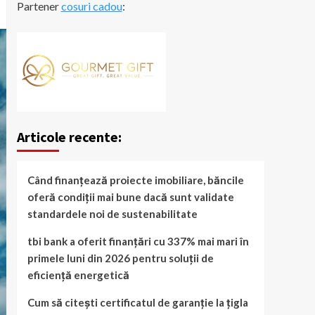
Partener
cosuri cadou
:
Articole recente:
Când finanțează proiecte imobiliare, băncile
oferă condiții mai bune dacă sunt validate
standardele noi de sustenabilitate
tbi bank a oferit finanțări cu 337% mai mari în
primele luni din 2026 pentru soluții de
eficiență energetică
Cum să citești certificatul de garanție la țigla