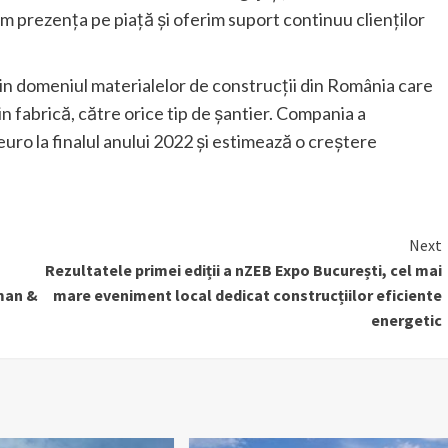
idăm prezența pe piață și oferim suport continuu clienților
in domeniul materialelor de construcții din România care
n fabrică, către orice tip de șantier. Compania a
 euro la finalul anului 2022 și estimează o creștere
Next
Rezultatele primei ediții a nZEB Expo București, cel mai
man &
mare eveniment local dedicat construcțiilor eficiente
energetic