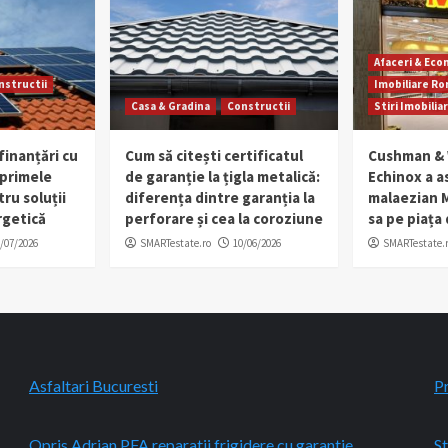
Afaceri & Ec
nstructii
Imobiliare R
Casa & Gradina
Constructii
Stiri Imobilia
finanțări cu
Cum să citești certificatul
Cushman & 
 primele
de garanție la țigla metalică:
Echinox a as
tru soluții
diferența dintre garanția la
malaezian M
rgetică
perforare și cea la coroziune
sa pe piața
/07/2026
SMARTestate.ro
10/06/2026
SMARTestate.
Asfaltari Bucuresti
P
Opris Adrian PFA reparatii frigidere cu garantie
St