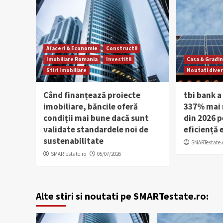
Afaceri & Economie
Constructii
Imobiliare Romania
Investitii
Casa & Gradi
Stiri Imobiliare
Noutati dive
Când finanțează proiecte
tbi bank a
imobiliare, băncile oferă
337% mai m
condiții mai bune dacă sunt
din 2026 p
validate standardele noi de
eficiență 
sustenabilitate
SMARTestate.
SMARTestate.ro
05/07/2026
Alte stiri si noutati pe SMARTestate.ro: