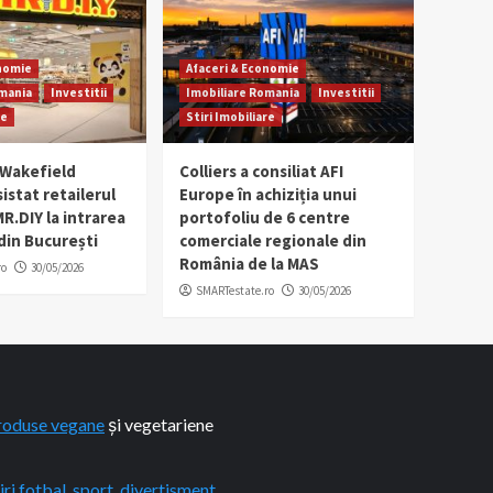
onomie
Afaceri & Economie
omania
Investitii
Imobiliare Romania
Investitii
re
Stiri Imobiliare
Wakefield
Colliers a consiliat AFI
istat retailerul
Europe în achiziția unui
R.DIY la intrarea
portofoliu de 6 centre
 din București
comerciale regionale din
România de la MAS
ro
30/05/2026
SMARTestate.ro
30/05/2026
roduse vegane
și vegetariene
iri fotbal, sport, divertisment