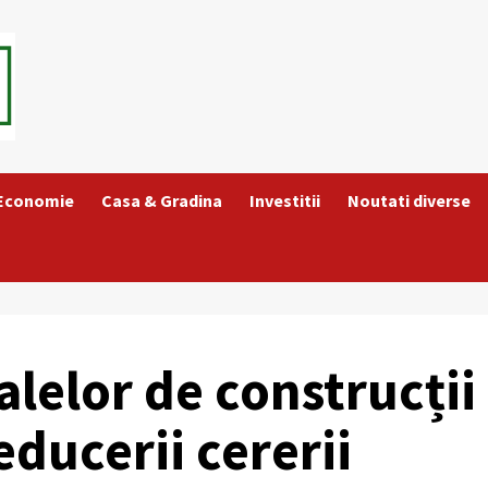
 Economie
Casa & Gradina
Investitii
Noutati diverse
alelor de construcții
educerii cererii