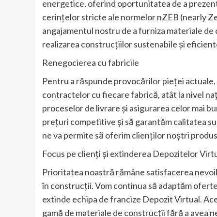
energetice, oferind oportunitatea de a prezen
cerințelor stricte ale normelor nZEB (nearly 
angajamentul nostru de a furniza materiale de c
realizarea construcțiilor sustenabile și eficien
Renegocierea cu fabricile
Pentru a răspunde provocărilor pieței actuale,
contractelor cu fiecare fabrică, atât la nivel na
proceselor de livrare și asigurarea celor mai 
prețuri competitive și să garantăm calitatea s
ne va permite să oferim clienților noștri produse 
Focus pe clienți și extinderea Depozitelor Virt
Prioritatea noastră rămâne satisfacerea nevoilor
în construcții. Vom continua să adaptăm oferte
extinde echipa de francize Depozit Virtual. Ac
gamă de materiale de construcții fără a avea nev