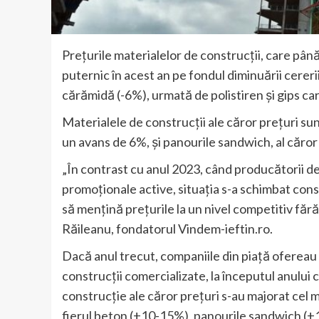
Prețurile materialelor de construcții, care pân
puternic în acest an pe fondul diminuării cererii
cărămidă (-6%), urmată de polistiren și gips car
Materialele de construcții ale căror prețuri su
un avans de 6%, și panourile sandwich, al căror
„În contrast cu anul 2023, când producătorii de
promoționale active, situația s-a schimbat consi
să mențină prețurile la un nivel competitiv făr
Răileanu, fondatorul Vindem-ieftin.ro.
Dacă anul trecut, companiile din piață ofereau
construcții comercializate, la începutul anului 
construcție ale căror prețuri s-au majorat cel 
fierul beton (+10-15%), panourile sandwich (+1