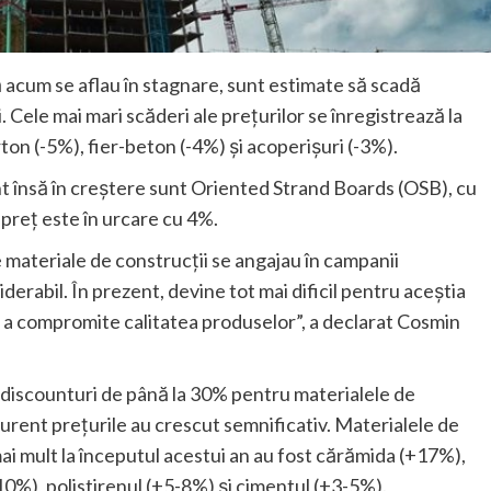
ă acum se aflau în stagnare, sunt estimate să scadă
. Cele mai mari scăderi ale prețurilor se înregistrează la
ton (-5%), fier-beton (-4%) și acoperișuri (-3%).
nt însă în creștere sunt Oriented Strand Boards (OSB), cu
 preț este în urcare cu 4%.
 materiale de construcții se angajau în campanii
derabil. În prezent, devine tot mai dificil pentru aceștia
ă a compromite calitatea produselor”, a declarat Cosmin
 discounturi de până la 30% pentru materialele de
curent prețurile au crescut semnificativ. Materialele de
mai mult la începutul acestui an au fost cărămida (+17%),
0%), polistirenul (+5-8%) și cimentul (+3-5%).