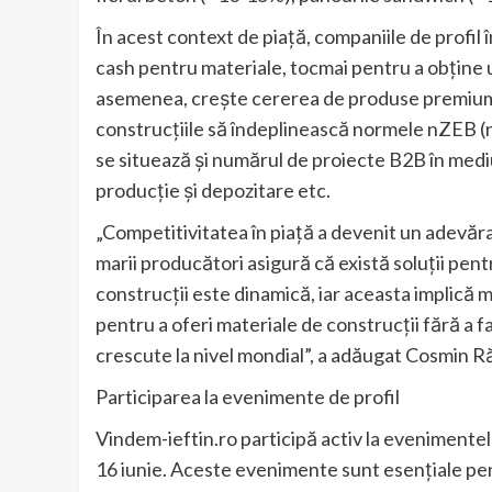
În acest context de piață, companiile de profil 
cash pentru materiale, tocmai pentru a obține u
asemenea, crește cererea de produse premium p
construcțiile să îndeplinească normele nZEB (
se situează și numărul de proiecte B2B în mediul
producție și depozitare etc.
„Competitivitatea în piață a devenit un adevăra
marii producători asigură că există soluții pentr
construcții este dinamică, iar aceasta implică m
pentru a oferi materiale de construcții fără a fac
crescute la nivel mondial”, a adăugat Cosmin R
Participarea la evenimente de profil
Vindem-ieftin.ro participă activ la evenimentele
16 iunie. Aceste evenimente sunt esențiale pen