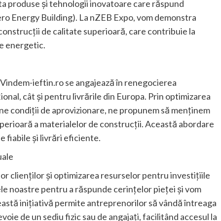
ta produse și tehnologii inovatoare care răspund
Zero Energy Building). La nZEB Expo, vom demonstra
onstrucții de calitate superioară, care contribuie la
te energetic.
 Vindem-ieftin.ro se angajează în renegocierea
țional, cât și pentru livrările din Europa. Prin optimizarea
bune condiții de aprovizionare, ne propunem să menținem
uperioară a materialelor de construcții. Această abordare
fiabile și livrări eficiente.
uale
 clienților și optimizarea resurselor pentru investițiile
le noastre pentru a răspunde cerințelor pieței și vom
eastă inițiativă permite antreprenorilor să vândă întreaga
oie de un sediu fizic sau de angajați, facilitând accesul la