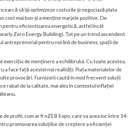
încearcă să își optimizeze costurile și negociază plata
n cost mai bun și a menține marjele pozitive. De
entru eficientizarea energetică, astfel încât
nearly Zero Energy Building). Tot pe un trend ascendent
 antreprenorial pentru noi linii de business, spații de
t exercițiu de menținere a echilibrului. Cu toate acestea,
u a face față acestei noi realități. Piața materialelor de
ulte provocări. Furnizorii caută în mod frecvent soluții
e rabat de la calitate, mai ales în contextul inflației
ăileanu.
 de profil, cum ar fi nZEB Expo, care va avea loc între 14-
tru promovarea soluțiilor de creștere a eficienței