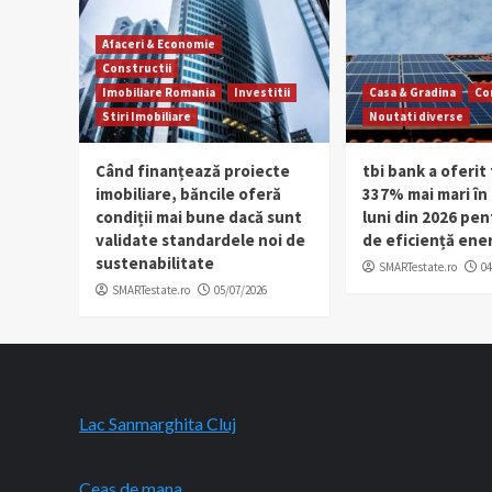
Afaceri & Economie
Constructii
Imobiliare Romania
Investitii
Casa & Gradina
Co
Stiri Imobiliare
Noutati diverse
Când finanțează proiecte
tbi bank a oferit 
imobiliare, băncile oferă
337% mai mari în
condiții mai bune dacă sunt
luni din 2026 pen
validate standardele noi de
de eficiență ene
sustenabilitate
SMARTestate.ro
04
SMARTestate.ro
05/07/2026
Lac Sanmarghita Cluj
Ceas de mana