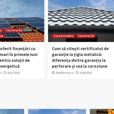
na
Constructii
rse
Casa & Gradina
Constructii
 oferit finanțări cu
Cum să citești certificatul de
ari în primele luni
garanție la țigla metalică:
entru soluții de
diferența dintre garanția la
energetică
perforare și cea la coroziune
ro
04/07/2026
SMARTestate.ro
10/06/2026