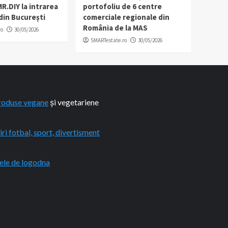
R.DIY la intrarea
portofoliu de 6 centre
 din București
comerciale regionale din
România de la MAS
ro
30/05/2026
SMARTestate.ro
30/05/2026
roduse vegane
și vegetariene
iri fotbal, sport, divertisment
ele de logodna