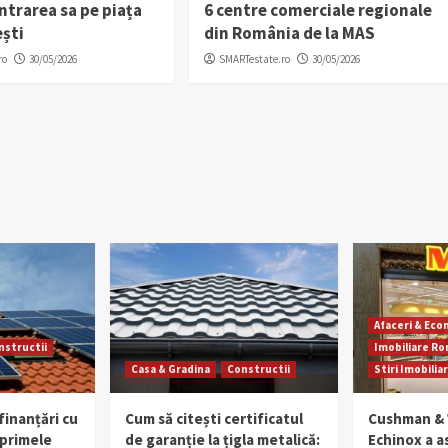
intrarea sa pe piața
6 centre comerciale regionale
ești
din România de la MAS
ro
30/05/2026
SMARTestate.ro
30/05/2026
Afaceri & Ec
nstructii
Imobiliare R
Casa & Gradina
Constructii
Stiri Imobilia
finanțări cu
Cum să citești certificatul
Cushman & 
 primele
de garanție la țigla metalică:
Echinox a as