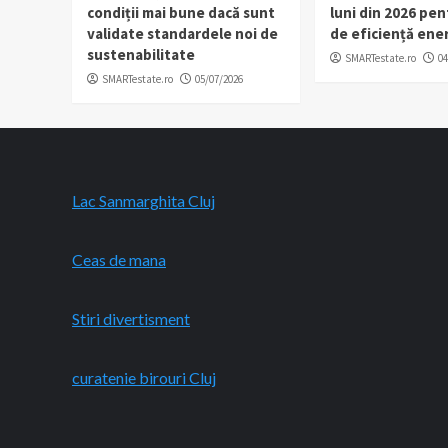
condiții mai bune dacă sunt
luni din 2026 pen
validate standardele noi de
de eficiență ene
sustenabilitate
SMARTestate.ro
04
SMARTestate.ro
05/07/2026
Lac Sanmarghita Cluj
Ceas de mana
Stiri divertisment
curatenie birouri Cluj