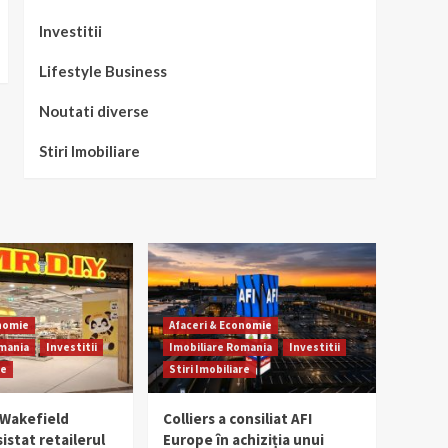
Investitii
Lifestyle Business
Noutati diverse
Stiri Imobiliare
onomie
Afaceri & Economie
omania
Investitii
Imobiliare Romania
Investitii
re
Stiri Imobiliare
Wakefield
Colliers a consiliat AFI
istat retailerul
Europe în achiziția unui