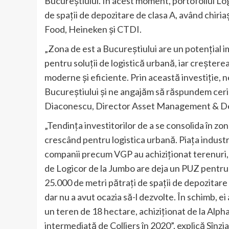
Bucureștiului. În acest moment, portofoliul L
de spații de depozitare de clasa A, având chi
Food, Heineken și CTDI.
„Zona de est a Bucureștiului are un potențial 
pentru soluții de logistică urbană, iar creșterea
moderne și eficiente. Prin această investiție, 
Bucureștiului și ne angajăm să răspundem cerin
Diaconescu, Director Asset Management & De
„Tendința investitorilor de a se consolida în zone
crescând pentru logistica urbană. Piața industr
companii precum VGP au achiziționat terenuri, 
de Logicor de la Jumbo are deja un PUZ pentru 
25.000 de metri pătrați de spații de depozitar
dar nu a avut ocazia să-l dezvolte. În schimb, ei
un teren de 18 hectare, achiziționat de la Alph
intermediată de Colliers în 2020”, explică Sînz