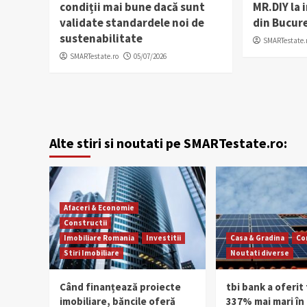
condiții mai bune dacă sunt
MR.DIY la 
validate standardele noi de
din Bucur
sustenabilitate
SMARTestate.
SMARTestate.ro
05/07/2026
Alte stiri si noutati pe SMARTestate.ro:
Afaceri & Economie
Constructii
Imobiliare Romania
Investitii
Casa & Gradina
Co
Stiri Imobiliare
Noutati diverse
Când finanțează proiecte
tbi bank a oferit 
imobiliare, băncile oferă
337% mai mari în