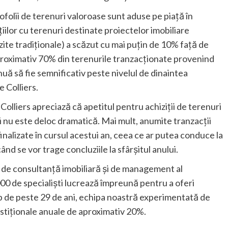
ofolii de terenuri valoroase sunt aduse pe piață în
iilor cu terenuri destinate proiectelor imobiliare
zite tradiționale) a scăzut cu mai puțin de 10% față de
aproximativ 70% din terenurile tranzacționate provenind
inuă să fie semnificativ peste nivelul de dinaintea
 Colliers.
lliers apreciază că apetitul pentru achiziții de terenuri
 nu este deloc dramatică. Mai mult, anumite tranzacții
finalizate în cursul acestui an, ceea ce ar putea conduce la
nd se vor trage concluziile la sfârșitul anului.
icii de consultanță imobiliară și de management al
2.000 de specialiști lucrează împreună pentru a oferi
mp de peste 29 de ani, echipa noastră experimentată de
estiționale anuale de aproximativ 20%.