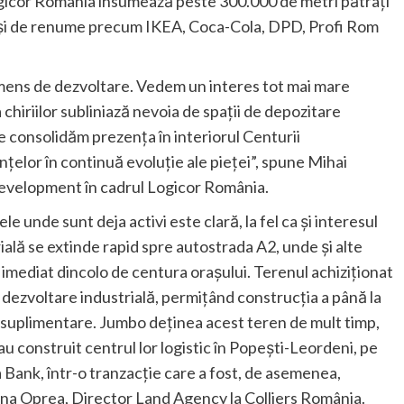
ogicor România însumează peste 300.000 de metri pătrați
riași de renume precum IKEA, Coca-Cola, DPD, Profi Rom
imens de dezvoltare. Vedem un interes tot mai mare
 chiriilor subliniază nevoia de spații de depozitare
ne consolidăm prezența în interiorul Centurii
țelor în continuă evoluție ale pieței”, spune Mihai
velopment în cadrul Logicor România.
le unde sunt deja activi este clară, la fel ca și interesul
ială se extinde rapid spre autostrada A2, unde și alte
imediat dincolo de centura orașului. Terenul achiziționat
dezvoltare industrială, permițând construcția a până la
e suplimentare. Jumbo deținea acest teren de mult timp,
 au construit centrul lor logistic în Popești-Leordeni, pe
a Bank, într-o tranzacție care a fost, de asemenea,
iana Oprea, Director Land Agency la Colliers România.