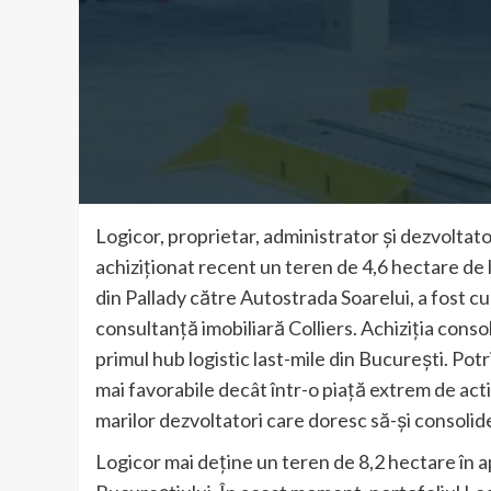
Logicor, proprietar, administrator și dezvoltato
achiziționat recent un teren de 4,6 hectare de la
din Pallady către Autostrada Soarelui, a fost c
consultanță imobiliară Colliers. Achiziția conso
primul hub logistic last-mile din București. Potr
mai favorabile decât într-o piață extrem de act
marilor dezvoltatori care doresc să-și consolid
Logicor mai deține un teren de 8,2 hectare în 