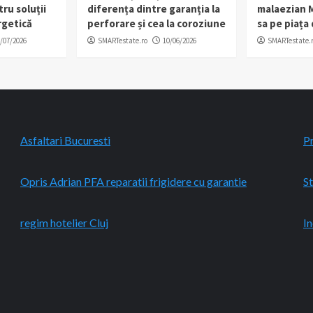
tru soluții
diferența dintre garanția la
malaezian M
rgetică
perforare și cea la coroziune
sa pe piața
/07/2026
SMARTestate.ro
10/06/2026
SMARTestate.
Asfaltari Bucuresti
P
Opris Adrian PFA reparatii frigidere cu garantie
St
regim hotelier Cluj
In