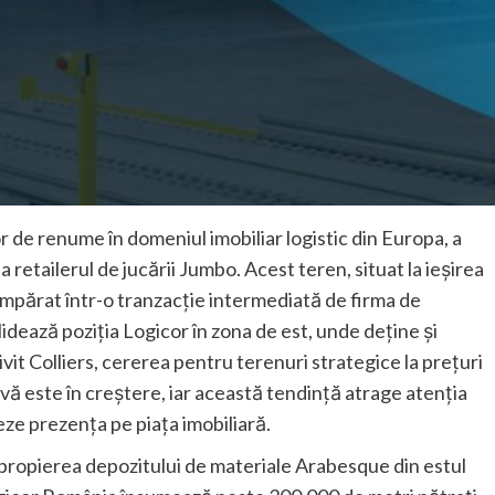
r de renume în domeniul imobiliar logistic din Europa, a
 retailerul de jucării Jumbo. Acest teren, situat la ieșirea
umpărat într-o tranzacție intermediată de firma de
lidează poziția Logicor în zona de est, unde deține și
ivit Colliers, cererea pentru terenuri strategice la prețuri
ivă este în creștere, iar această tendință atrage atenția
eze prezența pe piața imobiliară.
apropierea depozitului de materiale Arabesque din estul