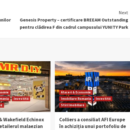
Next
nilor
Genesis Property – certificare BREEAM Outstanding
pentru clădirea F din cadrul campusului YUNITY Park
onomie
Afaceri & Economie
omania
Investitii
Imobiliare Romania
Investitii
re
Stiri Imobiliare
 Wakefield Echinox
Colliers a consiliat AFI Europe
retailerul malaezian
în achiziția unui portofoliu de