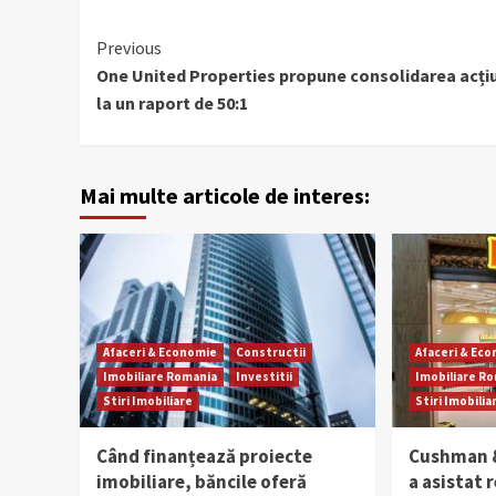
Continue
Previous
One United Properties propune consolidarea acțiu
Reading
la un raport de 50:1
Mai multe articole de interes:
Afaceri & Economie
Constructii
Afaceri & Ec
Imobiliare Romania
Investitii
Imobiliare R
Stiri Imobiliare
Stiri Imobilia
Când finanțează proiecte
Cushman &
imobiliare, băncile oferă
a asistat 