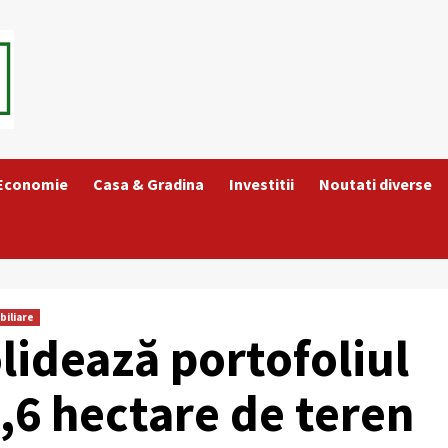
 Economie
Casa & Gradina
Investitii
Noutati diverse
biliare
olidează portofoliul
4,6 hectare de teren