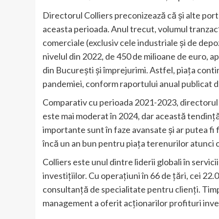
Directorul Colliers preconizează că și alte port
aceasta perioada. Anul trecut, volumul tranzacț
comerciale (exclusiv cele industriale și de depo
nivelul din 2022, de 450 de milioane de euro, 
din București și împrejurimi. Astfel, piața cont
pandemiei, conform raportului anual publicat de
Comparativ cu perioada 2021-2023, directorul Co
este mai moderat în 2024, dar această tendință
importante sunt în faze avansate și ar putea fi 
încă un an bun pentru piața terenurilor atunci câ
Colliers este unul dintre liderii globali în serv
investițiilor. Cu operațiuni în 66 de țări, cei 2
consultanță de specialitate pentru clienți. Ti
management a oferit acționarilor profituri inv