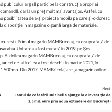
d publicului larg să participe la construcția propriei
a comandă, dar la un preț mult mai avantajos. Astfel, cu
u posibilitatea de a-și proiecta mobila pe care și-o doresc
d la dispoziție în magazine o gamă largă de materiale,
ucureşti. Primul magazin MAMBricolaj, cu o suprafață de
Basarabia. Unitatea a fost mutată în 2019, pe Șos.
 mp. Al doilea magazin MAMBricolaj, cu o suprafață de
 iar cel de-al treilea a fost deschis în martie 2021, în
 1.500 mp. Din 2017, MAMBricolaj are și magazin online.
Next
n
Lanțul de cofetării Dulcinella ajunge la o investiție de
2,5 mil. euro prin noua extindere din București