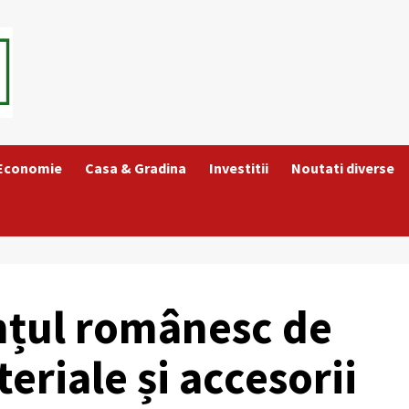
 Economie
Casa & Gradina
Investitii
Noutati diverse
nțul românesc de
riale și accesorii