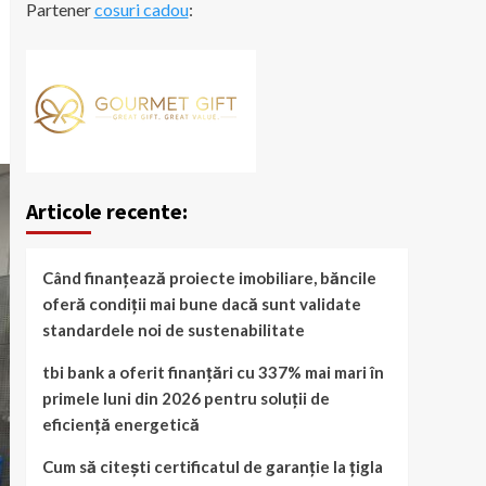
Partener
cosuri cadou
:
Articole recente:
Când finanțează proiecte imobiliare, băncile
oferă condiții mai bune dacă sunt validate
standardele noi de sustenabilitate
tbi bank a oferit finanțări cu 337% mai mari în
primele luni din 2026 pentru soluții de
eficiență energetică
Cum să citești certificatul de garanție la țigla