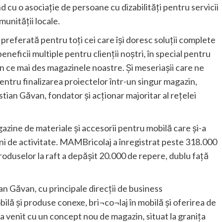
d cu o asociație de persoane cu dizabilități pentru servicii
munității locale.
referată pentru toți cei care își doresc soluții complete
neficii multiple pentru clienții noștri, în special pentru
e în ce mai des magazinele noastre. Și meseriașii care ne
entru finalizarea proiectelor într-un singur magazin,
stian Găvan, fondator și acționar majoritar al rețelei
ne de materiale și accesorii pentru mobilă care și-a
ani de activitate. MAMBricolaj a înregistrat peste 318.000
roduselor la raft a depășit 20.000 de repere, dublu față
an Găvan, cu principale direcţii de business
ilă şi produse conexe, bri¬co¬laj în mobilă şi oferirea de
 a venit cu un concept nou de magazin, situat la granița