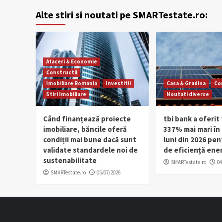
Alte stiri si noutati pe SMARTestate.ro:
Afaceri & Economie
Constructii
Imobiliare Romania
Investitii
Casa & Gradina
Co
Stiri Imobiliare
Noutati diverse
Când finanțează proiecte
tbi bank a oferit 
imobiliare, băncile oferă
337% mai mari în
condiții mai bune dacă sunt
luni din 2026 pen
validate standardele noi de
de eficiență ene
sustenabilitate
SMARTestate.ro
04
SMARTestate.ro
05/07/2026