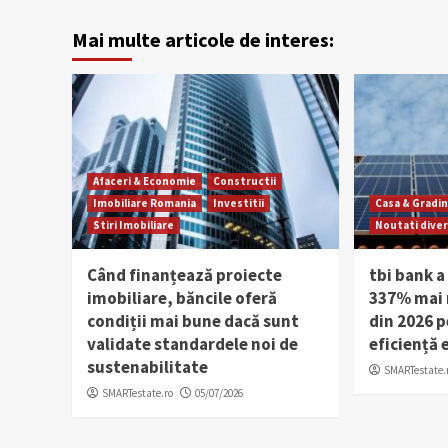
Mai multe articole de interes:
Afaceri & Economie
Constructii
Imobiliare Romania
Investitii
Casa & Gradi
Stiri Imobiliare
Noutati dive
Când finanțează proiecte
tbi bank a
imobiliare, băncile oferă
337% mai m
condiții mai bune dacă sunt
din 2026 p
validate standardele noi de
eficiență 
sustenabilitate
SMARTestate.
SMARTestate.ro
05/07/2026