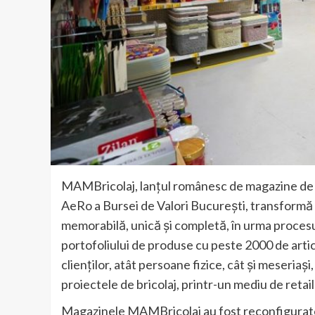
MAMBricolaj, lanțul românesc de magazine de m
AeRo a Bursei de Valori București, transformă 
memorabilă, unică și completă, în urma procesul
portofoliului de produse cu peste 2000 de artico
clienților, atât persoane fizice, cât și meseriași
proiectele de bricolaj, printr-un mediu de retail
Magazinele MAMBricolaj au fost reconfigurate în 