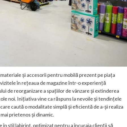
ateriale și accesorii pentru mobilă prezent pe piața
vizitele în rețeaua de magazine într-o experiență
ui de reorganizare a spațiilor de vânzare și extinderea
le noi. Inițiativa vine ca răspuns la nevoile și tendințele
, care caută o modalitate simplă și eficientă de a-și realiza
 mai prietenos și dinamic.
stil labirint, optimizat pentru a încuraja clienții să