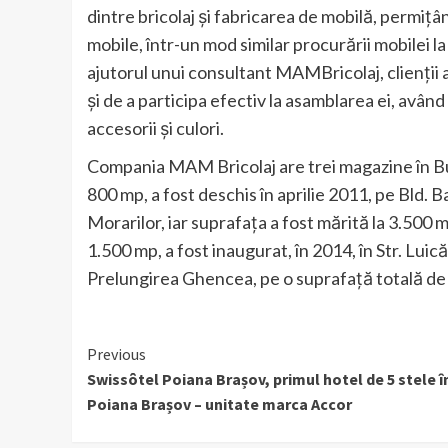
dintre bricolaj și fabricarea de mobilă, permițân
mobile, într-un mod similar procurării mobilei l
ajutorul unui consultant MAMBricolaj, clienții a
și de a participa efectiv la asamblarea ei, avân
accesorii și culori.
Compania MAM Bricolaj are trei magazine în B
800 mp, a fost deschis în aprilie 2011, pe Bld. 
Morarilor, iar suprafața a fost mărită la 3.500
1.500 mp, a fost inaugurat, în 2014, în Str. Luică,
Prelungirea Ghencea, pe o suprafață totală de
Continue
Previous
Swissôtel Poiana Brașov, primul hotel de 5 stele î
Reading
Poiana Brașov – unitate marca Accor