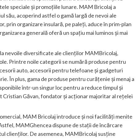
ele speciale și promoțiile lunare. MAM Bricolaj a
ul său, acoperind astfel o gamă largă de nevoi ale
lor, prin organizare insulară, pe paleți, aduce în prim-plan
eorganizarea generală oferă un spațiu mai luminos și mai
 nevoile diversificate ale clienților MAMBricolaj,
cole. Printre noile categorii se numără produse pentru
cesorii auto, accesorii pentru telefoane și gadgeturi
rie. În plus, gama de produse pentru curățenie și menaj a
isponibile într-un singur loc pentru a reduce timpul și
 Cristian Găvan, fondator și acționar majoritar al rețelei
comercial, MAM Bricolaj introduce și noi facilități menite
Astfel, MAMGhencea dispune de stații de încărcare
ul clienților. De asemenea, MAMBricolaj susține