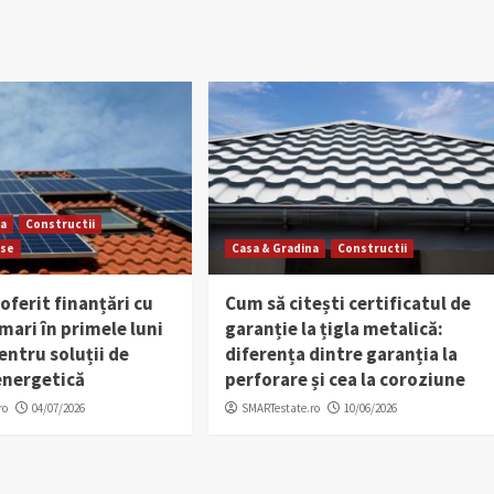
na
Constructii
rse
Casa & Gradina
Constructii
 oferit finanțări cu
Cum să citești certificatul de
ari în primele luni
garanție la țigla metalică:
entru soluții de
diferența dintre garanția la
energetică
perforare și cea la coroziune
ro
04/07/2026
SMARTestate.ro
10/06/2026