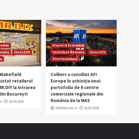
onomie
Afaceri & Economie
omania
Investitii
Imobiliare Romania
Investitii
re
Stiri Imobiliare
Wakefield
Colliers a consiliat AFI
istat retailerul
Europe în achiziția unui
R.DIY la intrarea
portofoliu de 6 centre
 din București
comerciale regionale din
România de la MAS
ro
30/05/2026
SMARTestate.ro
30/05/2026