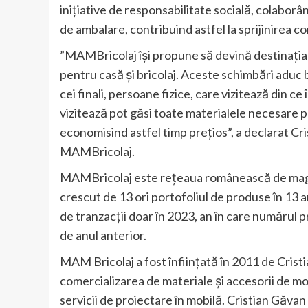
inițiative de responsabilitate socială, colaborân
de ambalare, contribuind astfel la sprijinirea co
”MAMBricolaj își propune să devină destinația p
pentru casă și bricolaj. Aceste schimbări aduc be
cei finali, persoane fizice, care vizitează din c
vizitează pot găsi toate materialele necesare p
economisind astfel timp prețios”, a declarat Cri
MAMBricolaj.
MAMBricolaj este rețeaua românească de magazi
crescut de 13 ori portofoliul de produse în 13 
de tranzacții doar în 2023, an în care numărul p
de anul anterior.
MAM Bricolaj a fost înfiinţată în 2011 de Cristi
comercializarea de materiale şi accesorii de mob
servicii de proiectare în mobilă. Cristian Găvan