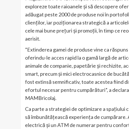
exploreze toate raioanele și să descopere ofert
adăugat peste 2000 de produse noi în portofoli
clienților, iar poziționarea strategică a articole
cele mai bune prețuri și promoții, în timp ce r
aerisit.
”Extinderea gamei de produse vine ca răspuns la
oferindu-le acces rapid la o gamă largă de arti
animale de companie, papetărie și rechizite, ac
smart, precum și mici electrocasnice de bucătă
fost extinsă semnificativ, toate acestea fiind d
efortul necesar pentru cumpărături”, a declarat
MAMBricolaj.
Ca parte a strategiei de optimizare a spațiului 
să îmbunătățească experiența de cumpărare. 
electrică și un ATM de numerar pentru confort