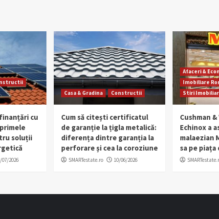
Afaceri & Ec
nstructii
Imobiliare R
Casa & Gradina
Constructii
Stiri Imobilia
finanțări cu
Cum să citești certificatul
Cushman & 
 primele
de garanție la țigla metalică:
Echinox a as
tru soluții
diferența dintre garanția la
malaezian M
rgetică
perforare și cea la coroziune
sa pe piața
/07/2026
SMARTestate.ro
10/06/2026
SMARTestate.