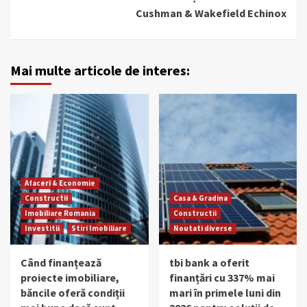
Cushman & Wakefield Echinox
Mai multe articole de interes:
Afaceri & Economie
Constructii
Casa & Gradina
Imobiliare Romania
Constructii
Investitii
Stiri Imobiliare
Noutati diverse
Când finanțează
tbi bank a oferit
proiecte imobiliare,
finanțări cu 337% mai
băncile oferă condiții
mari în primele luni din