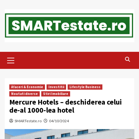
Skip
to
content
Primary
Menu
Afaceri & Economie
Investitii
Lifestyle Business
Noutati diverse
Stiri Imobiliare
Mercure Hotels – deschiderea celui
de-al 1000-lea hotel
SMARTestate.ro
04/10/2024