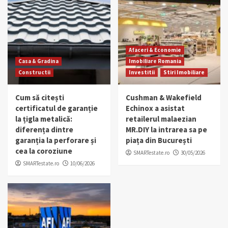
Afaceri & Economie
Casa & Gradina
Imobiliare Romania
Constructii
Investitii
Stiri Imobiliare
Cum să citești
Cushman & Wakefield
certificatul de garanție
Echinox a asistat
la țigla metalică:
retailerul malaezian
diferența dintre
MR.DIY la intrarea sa pe
garanția la perforare și
piața din București
cea la coroziune
SMARTestate.ro
30/05/2026
SMARTestate.ro
10/06/2026