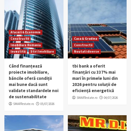
Afaceri & Economie
Constructii
Casa & Gradina
Imobiliare Romania
Constructii
Investitii
Stiri Imobiliare
Noutati diverse
Când finanțează
tbi bank a oferit
proiecte imobiliare,
finanțări cu 337% mai
băncile oferă condiții
mari în primele luni din
mai bune dacă sunt
2026 pentru soluții de
validate standardele noi
eficiență energetică
de sustenabilitate
SMARTestate.ro
04/07/2026
SMARTestate.ro
05/07/2026