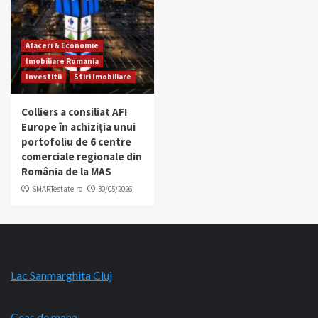
Afaceri & Economie
Imobiliare Romania
Investitii
Stiri Imobiliare
Colliers a consiliat AFI
Europe în achiziția unui
portofoliu de 6 centre
comerciale regionale din
România de la MAS
SMARTestate.ro
30/05/2026
Lac Sanmarghita Cluj
Ceas de mana