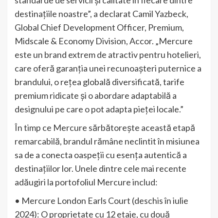
standarde de servicii și calitate în fiecare dintre
destinațiile noastre”, a declarat Camil Yazbeck,
Global Chief Development Officer, Premium,
Midscale & Economy Division, Accor. „Mercure
este un brand extrem de atractiv pentru hotelieri,
care oferă garanția unei recunoașteri puternice a
brandului, o rețea globală diversificată, tarife
premium ridicate și o abordare adaptabilă a
designului pe care o pot adapta pieței locale.”
În timp ce Mercure sărbătorește această etapă
remarcabilă, brandul rămâne neclintit în misiunea
sa de a conecta oaspeții cu esența autentică a
destinațiilor lor. Unele dintre cele mai recente
adăugiri la portofoliul Mercure includ:
• Mercure London Earls Court (deschis în iulie
2024): O proprietate cu 12 etaje, cu două