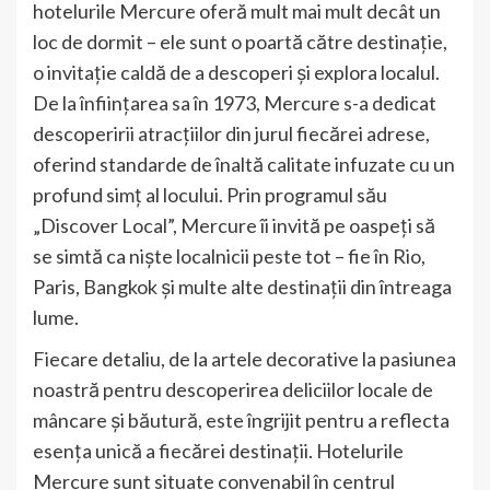
hotelurile Mercure oferă mult mai mult decât un
loc de dormit – ele sunt o poartă către destinație,
o invitație caldă de a descoperi și explora localul.
De la înființarea sa în 1973, Mercure s-a dedicat
descoperirii atracțiilor din jurul fiecărei adrese,
oferind standarde de înaltă calitate infuzate cu un
profund simț al locului. Prin programul său
„Discover Local”, Mercure îi invită pe oaspeți să
se simtă ca niște localnicii peste tot – fie în Rio,
Paris, Bangkok și multe alte destinații din întreaga
lume.
Fiecare detaliu, de la artele decorative la pasiunea
noastră pentru descoperirea deliciilor locale de
mâncare și băutură, este îngrijit pentru a reflecta
esența unică a fiecărei destinații. Hotelurile
Mercure sunt situate convenabil în centrul