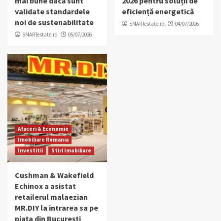
mai bune dacă sunt
2026 pentru soluții de
validate standardele
eficiență energetică
noi de sustenabilitate
SMARTestate.ro
04/07/2026
SMARTestate.ro
05/07/2026
Afaceri & Economie
Imobiliare Romania
Investitii
Stiri Imobiliare
Cushman & Wakefield
Echinox a asistat
retailerul malaezian
MR.DIY la intrarea sa pe
piața din București