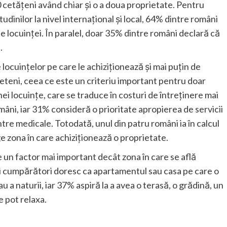
0 cetățeni având chiar și o a doua proprietate. Pentru
udinilor la nivel internațional și local, 64% dintre români
e locuinței. În paralel, doar 35% dintre români declară că
.
locuințelor pe care le achiziționează și mai puțin de
eteni, ceea ce este un criteriu important pentru doar
i locuințe, care se traduce în costuri de întreținere mai
mâni, iar 31% consideră o prioritate apropierea de servicii
entre medicale. Totodată, unul din patru români ia în calcul
ge zona în care achiziționează o proprietate.
 un factor mai important decât zona în care se află
ii cumpărători doresc ca apartamentul sau casa pe care o
u a naturii, iar 37% aspiră la a avea o terasă, o grădină, un
e pot relaxa.