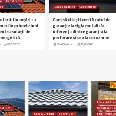
na
Constructii
rse
Casa & Gradina
Constructii
 oferit finanțări cu
Cum să citești certificatul de
ari în primele luni
garanție la țigla metalică:
entru soluții de
diferența dintre garanția la
energetică
perforare și cea la coroziune
ro
04/07/2026
SMARTestate.ro
10/06/2026
Afaceri & Ec
nstructii
Imobiliare R
Casa & Gradina
Constructii
Stiri Imobilia