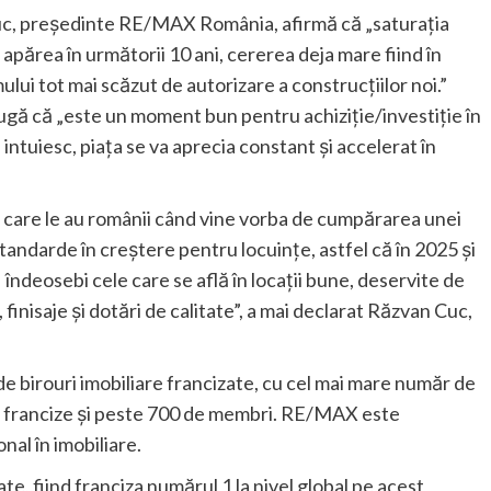
 Cuc, președinte RE/MAX România, afirmă că „saturația
apărea în următorii 10 ani, cererea deja mare fiind în
ului tot mai scăzut de autorizare a construcțiilor noi.”
 că „este un moment bun pentru achiziție/investiție în
i intuiesc, piața se va aprecia constant și accelerat în
 care le au românii când vine vorba de cumpărarea unei
standarde în creștere pentru locuințe, astfel că în 2025 și
i îndeosebi cele care se află în locații bune, deservite de
, finisaje și dotări de calitate”, a mai declarat Răzvan Cuc,
 birouri imobiliare francizate, cu cel mai mare număr de
 de francize și peste 700 de membri. RE/MAX este
nal în imobiliare.
te, fiind franciza numărul 1 la nivel global pe acest