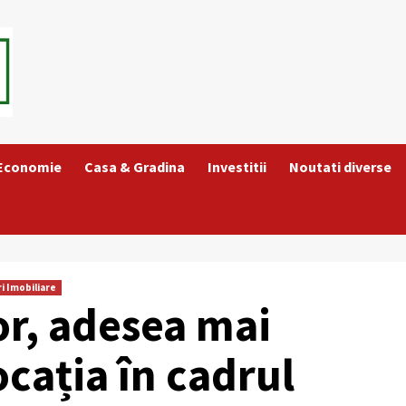
 Economie
Casa & Gradina
Investitii
Noutati diverse
ri Imobiliare
or, adesea mai
ocația în cadrul