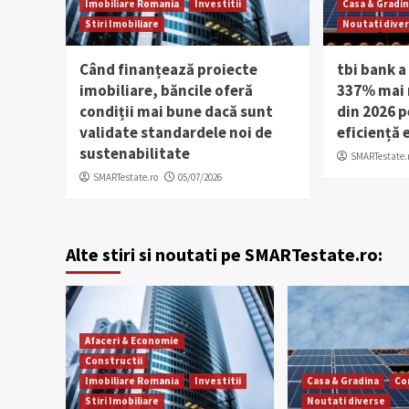
Imobiliare Romania
Investitii
Casa & Gradi
Stiri Imobiliare
Noutati dive
Când finanțează proiecte
tbi bank a
imobiliare, băncile oferă
337% mai m
condiții mai bune dacă sunt
din 2026 p
validate standardele noi de
eficiență 
sustenabilitate
SMARTestate.
SMARTestate.ro
05/07/2026
Alte stiri si noutati pe SMARTestate.ro:
Afaceri & Economie
Constructii
Imobiliare Romania
Investitii
Casa & Gradina
Co
Stiri Imobiliare
Noutati diverse