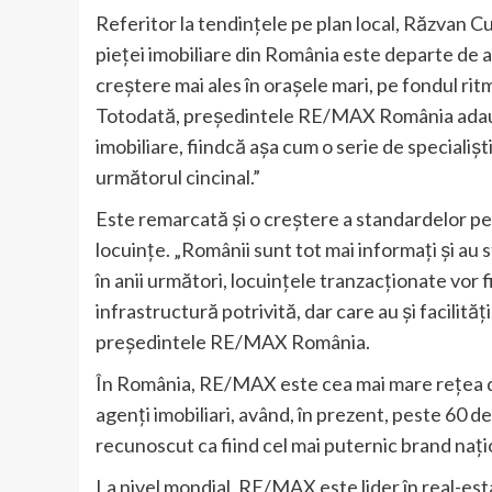
Referitor la tendințele pe plan local, Răzvan
pieței imobiliare din România este departe de a 
creștere mai ales în orașele mari, pe fondul ritm
Totodată, președintele RE/MAX România adaugă
imobiliare, fiindcă așa cum o serie de specialișt
următorul cincinal.”
Este remarcată și o creștere a standardelor pe
locuințe. „Românii sunt tot mai informați și au 
în anii următori, locuințele tranzacționate vor f
infrastructură potrivită, dar care au și facilități
președintele RE/MAX România.
În România, RE/MAX este cea mai mare rețea de
agenți imobiliari, având, în prezent, peste 60
recunoscut ca fiind cel mai puternic brand națio
La nivel mondial, RE/MAX este lider în real-esta