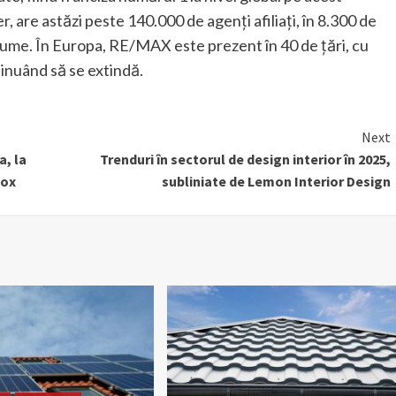
 are astăzi peste 140.000 de agenți afiliați, în 8.300 de
a lume. În Europa, RE/MAX este prezent în 40 de țări, cu
tinuând să se extindă.
Next
a, la
Trenduri în sectorul de design interior în 2025,
nox
subliniate de Lemon Interior Design