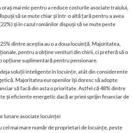
 oraș mai mic pentru a reduce costurile asociate traiului,
dispuși să se mute chiar și într-o altă țară pentru a avea
 (22%) și în cazul românilor dispuși să se mute peste
 25% dintre aceștia au o a doua locuință. Majoritatea,
ionale, pentru a obține venituri din chirii, ci preferă să o
 o opțiune suplimentară pentru pensionare.
eja soluții inteligente în locuințe, atât din considerente
rgetică. Majoritatea europenilor își doresc să adopte
inanciar să facă din asta o prioritate. Astfel că 48% dintre
nte și eficiente energetic dacă ar primi sprijin financiar de
r lunare asociate locuinței
u cel mai mare număr de proprietari de locuințe, peste