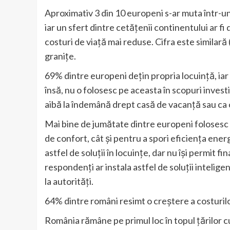
Aproximativ 3 din 10 europeni s-ar muta într-un
iar un sfert dintre cetățenii continentului ar fi 
costuri de viață mai reduse. Cifra este similară
granițe.
69% dintre europeni dețin propria locuință, iar
însă, nu o folosesc pe aceasta în scopuri investiț
aibă la îndemână drept casă de vacanță sau ca
Mai bine de jumătate dintre europeni folosesc d
de confort, cât și pentru a spori eficiența ene
astfel de soluții în locuințe, dar nu își permit f
respondenți ar instala astfel de soluții intelige
la autorități.
64% dintre români resimt o creștere a costurilo
România rămâne pe primul loc în topul țărilor c