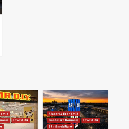
onomie
Afaceri & Economie
omania
Investitii
Imobiliare Romania
Investitii
re
Stiri Imobiliare