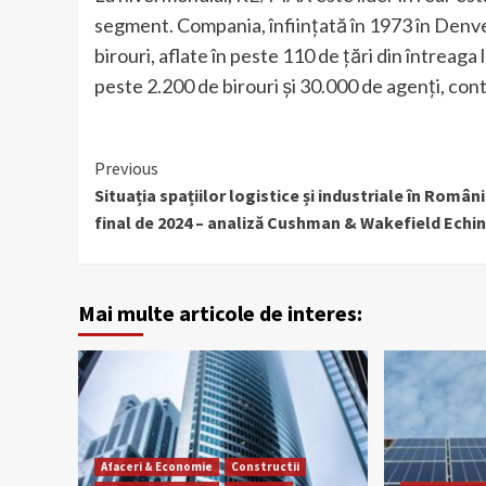
segment. Compania, înființată în 1973 în Denver,
birouri, aflate în peste 110 de țări din întreag
peste 2.200 de birouri și 30.000 de agenți, con
Continue
Previous
Situația spațiilor logistice și industriale în Români
Reading
final de 2024 – analiză Cushman & Wakefield Echi
Mai multe articole de interes:
Afaceri & Economie
Constructii