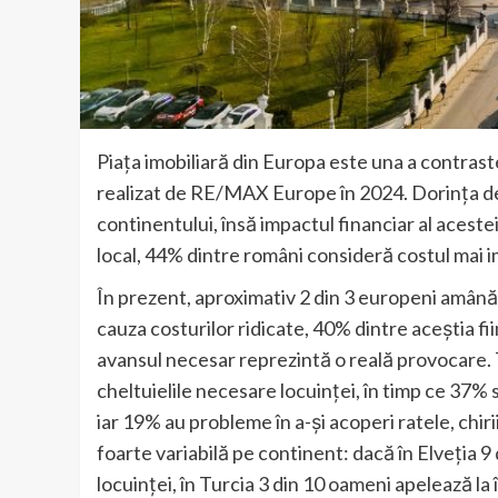
Piața imobiliară din Europa este una a contra
realizat de RE/MAX Europe în 2024. Dorința de a
continentului, însă impactul financiar al acestei 
local, 44% dintre români consideră costul mai i
În prezent, aproximativ 2 din 3 europeni amână 
cauza costurilor ridicate, 40% dintre aceștia f
avansul necesar reprezintă o reală provocare. 
cheltuielile necesare locuinței, în timp ce 37%
iar 19% au probleme în a-și acoperi ratele, chiriile
foarte variabilă pe continent: dacă în Elveția 9
locuinței, în Turcia 3 din 10 oameni apelează l