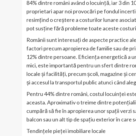
84% dintre români având o locuință, iar 3 din 1
proprietari apar noi provocări pe fondul incertit
resimțind o creștere a costurilor lunare asociat
pot susține fără probleme toate aceste costuri
Românii sunt interesați de aspecte practice ale 
factori precum apropierea de familie sau de pri
12% dintre persoane. Eficiența energetică a une
mici, este importantă pentru un sfert dintre ro
locale și facilități, precum școli, magazine și c
și accesul la transportul public atunci când ale
Pentru 44% dintre români, costul locuinței este
aceasta. Aproximativ o treime dintre potențial
cumpără să fie în apropierea unor spații verzi sa
balcon sau un alt tip de spațiu exterior în care s
Tendințele pieței imobiliare locale