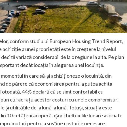
stelor, conform studiului European Housing Trend Report,
chiziție a unei proprietăți este în creștere la nivelul
decizii variază considerabil de la o regiune la alta. Pe plan
mportant decât locația în alegerea unei locuințe.
momentul în care să-și achiziționeze o locuință, din
iind de părere că economisirea pentru a putea achita
Totodată, 44% declară că se simt confortabil cu
 spun că fac față acestor costuri cu unele compromisuri,
 și utilitățile de la lună la lună. Totuși, situația este
 din 10 cetățeni acoperă ușor cheltuielile lunare asociate
a împrumuturi pentru a susține costurile necesare.