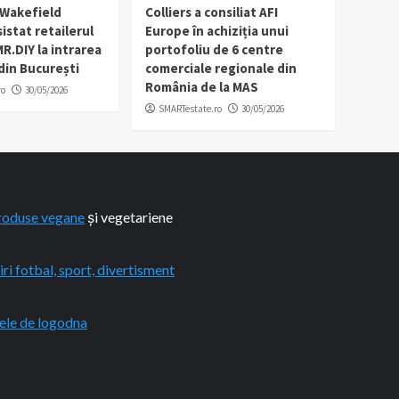
Wakefield
Colliers a consiliat AFI
istat retailerul
Europe în achiziția unui
R.DIY la intrarea
portofoliu de 6 centre
 din București
comerciale regionale din
România de la MAS
ro
30/05/2026
SMARTestate.ro
30/05/2026
roduse vegane
și vegetariene
iri fotbal, sport, divertisment
ele de logodna