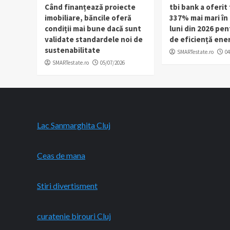
Când finanțează proiecte
tbi bank a oferit 
imobiliare, băncile oferă
337% mai mari în
condiții mai bune dacă sunt
luni din 2026 pen
validate standardele noi de
de eficiență ene
sustenabilitate
SMARTestate.ro
04
SMARTestate.ro
05/07/2026
Lac Sanmarghita Cluj
Ceas de mana
Stiri divertisment
curatenie birouri Cluj