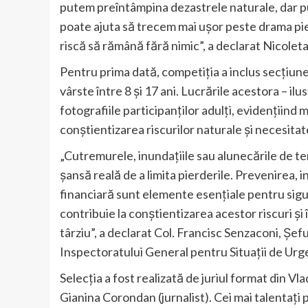
putem preîntâmpina dezastrele naturale, dar pu
poate ajuta să trecem mai ușor peste drama pierde
riscă să rămână fără nimic”, a declarat Nicole
Pentru prima dată, competiția a inclus secțiun
vârste între 8 și 17 ani. Lucrările acestora – ilu
fotografiile participanților adulți, evidențiind 
conștientizarea riscurilor naturale și necesitate
„Cutremurele, inundațiile sau alunecările de te
șansă reală de a limita pierderile. Prevenirea, i
financiară sunt elemente esențiale pentru si
contribuie la conștientizarea acestor riscuri și 
târziu”, a declarat Col. Francisc Senzaconi, Șef
Inspectoratului General pentru Situații de Urg
Selecția a fost realizată de juriul format din Vla
Gianina Corondan (jurnalist). Cei mai talentați p