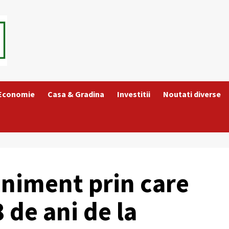
 Economie
Casa & Gradina
Investitii
Noutati diverse
eniment prin care
 de ani de la