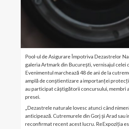
Pool-ul de Asigurare Împotriva Dezastrelor Nat
galeria Artmark din București, vernisajul celei 
Evenimentul marchează 48 de ani de la cutremu
amplă de conștientizare a importanței protecție
au participat câștigătorii concursului, membri ai 
presei.
„Dezastrele naturale lovesc atunci când nimeni 
anticipează. Cutremurele din Gorj și Arad sau i
reconfirmat recent acest lucru. ReExpoziția es