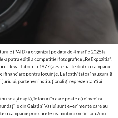
urale (PAID) a organizat pe data de 4 martie 2025 la
de-a patra ediții a competiției fotografice „ReExpoziția”.
rul devastator din 1977 și este parte dintr-o campanie
i financiare pentru locuințe. La festivitatea inaugurală
juriului, parteneri instituționali și reprezentanți ai
nu se așteaptă, în locuri în care poate că nimeni nu
nundațiile din Galați și Vaslui sunt evenimente care au
te o campanie prin care le reamintim românilor că nu