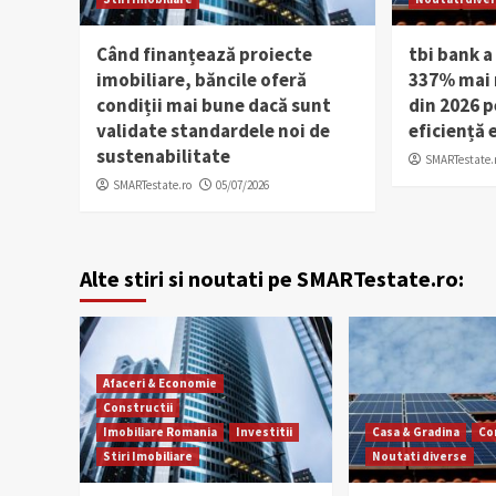
Când finanțează proiecte
tbi bank a
imobiliare, băncile oferă
337% mai m
condiții mai bune dacă sunt
din 2026 p
validate standardele noi de
eficiență 
sustenabilitate
SMARTestate.
SMARTestate.ro
05/07/2026
Alte stiri si noutati pe SMARTestate.ro:
Afaceri & Economie
Constructii
Imobiliare Romania
Investitii
Casa & Gradina
Co
Stiri Imobiliare
Noutati diverse