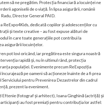
tem să ne pregătim. Protecția financiară a locuinței ne
rii agoniselii de o viață. În lipsa asigurării, românii
ta Radu, Director General PAID.
ea ReExpo4Kids, dedicată copiilor și adolescenților cu
strații și texte creative – au fost expuse alături de
modul în care toate generațiile pot contribui la
a asigurării locuințelor.
ren pot lovi oricând, iar pregătirea este singura noastră
ntervenția rapidă și, nu în ultimul rând, protecția
guranța populației. Evenimente precum ReExpoziția
îi încurajează pe oameni să acționeze înainte de a fi prea
ul Serviciului pentru Prevenirea Dezastrelor din cadrul
ență, prezent la eveniment.
d Eftenie (fotograf și arhitect), Ioana Ginghină (actriță) și
articipanți au fost premiați pentru contribuția lor astfel: