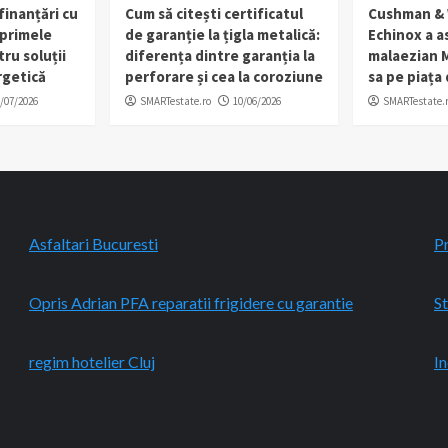
finanțări cu
Cum să citești certificatul
Cushman & 
 primele
de garanție la țigla metalică:
Echinox a as
tru soluții
diferența dintre garanția la
malaezian M
rgetică
perforare și cea la coroziune
sa pe piața
/07/2026
SMARTestate.ro
10/06/2026
SMARTestate.
Asfaltari Bucuresti
P
Opris Adrian PFA reparatii frigidere cu garantie
St
regim hotelier Cluj
In