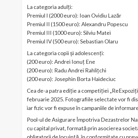
La categoria adulți:
Premiul I (2000 euro): Ioan Ovidiu Lazăr
Premiul II (1500 euro): Alexandru Popescu
Premiul III (1000 euro): Silviu Matei
Premiul IV (500 euro): Sebastian Olaru
La categoria copii și adolescenți:
(200 euro): Andrei Ionuț Ene
(200 euro): Radu Andrei Rahlițchi
(200 euro): Josephin Borta Haideciuc
Cea de-a patra ediție a competiției „ReExpoziț
februarie 2025. Fotografiile selectate vor fi dis
iar fizic vor fi expuse în campaniile de informar
Pool-ul de Asigurare Împotriva Dezastrelor Nat
cu capital privat, formată prin asocierea socie
obligatorii de locuință, în conformitate cu prev