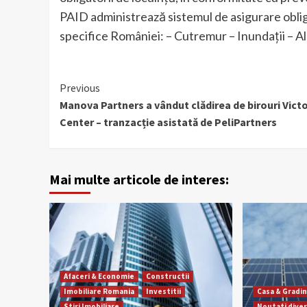
PAID administrează sistemul de asigurare obliga
specifice României: – Cutremur – Inundații – A
Continue
Previous
Manova Partners a vândut clădirea de birouri Victo
Reading
Center – tranzacție asistată de PeliPartners
Mai multe articole de interes:
Afaceri & Economie
Constructii
Imobiliare Romania
Investitii
Casa & Gradi
Stiri Imobiliare
Noutati dive