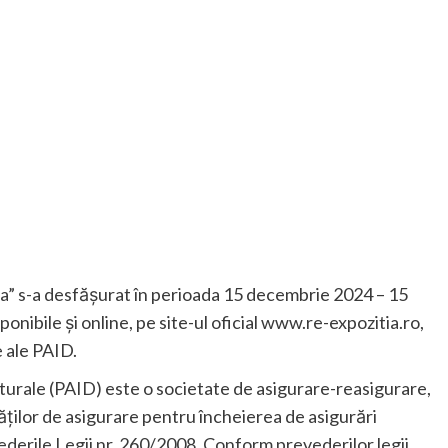
ia” s-a desfășurat în perioada 15 decembrie 2024 – 15
ponibile și online, pe site-ul oficial www.re-expozitia.ro,
e ale PAID.
urale (PAID) este o societate de asigurare-reasigurare,
tăților de asigurare pentru încheierea de asigurări
ederile Legii nr. 260/2008. Conform prevederilor legii,