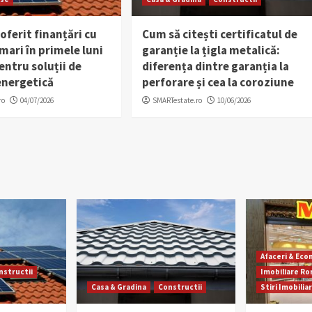
 oferit finanțări cu
Cum să citești certificatul de
ari în primele luni
garanție la țigla metalică:
entru soluții de
diferența dintre garanția la
energetică
perforare și cea la coroziune
ro
04/07/2026
SMARTestate.ro
10/06/2026
Afaceri & Ec
nstructii
Imobiliare R
Casa & Gradina
Constructii
Stiri Imobilia