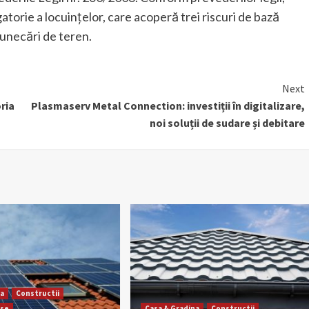
torie a locuințelor, care acoperă trei riscuri de bază
lunecări de teren.
Next
ria
Plasmaserv Metal Connection: investiții în digitalizare,
noi soluții de sudare și debitare
na
Constructii
rse
Casa & Gradina
Constructii