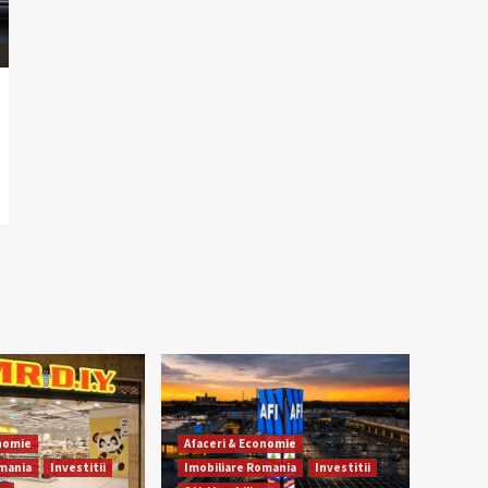
onomie
Afaceri & Economie
omania
Investitii
Imobiliare Romania
Investitii