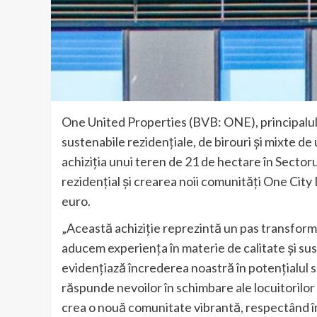
One United Properties (BVB: ONE), principalul i
sustenabile rezidențiale, de birouri și mixte 
achiziția unui teren de 21 de hectare în Sectoru
rezidențial și crearea noii comunități One City D
euro.
„Această achiziție reprezintă un pas transfor
aducem experiența în materie de calitate și sust
evidențiază încrederea noastră în potențialul 
răspunde nevoilor în schimbare ale locuitorilor
crea o nouă comunitate vibrantă, respectând î