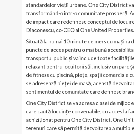
standardelor vieții urbane. One City District 
transformând-o într-o comunitate prosperă. Ace
de impact care redefinesc conceptul de locuire 
Diaconescu, co-CEO al One United Properties
Situată la numai 10 minute de mers cu mașina de
puncte de acces pentru o mai bună accesibilitate
transportul public și va include toate facilități
relaxant pentru locuitorii săi, inclusiv un parc 
de fitness cu piscină, piețe, spații comerciale c
se adresează pieței de masă, această dezvoltare 
sentimentul de comunitate care definesc bran
One City District se va adresa clasei de mijloc 
care caută locuințe convenabile, cu acces la fac
achiziționat pentru One City District, One Unit
terenuri care să permită dezvoltarea a multipl