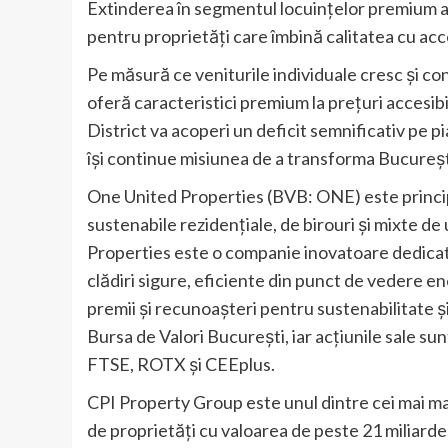
Extinderea în segmentul locuințelor premium a
pentru proprietăți care îmbină calitatea cu acce
Pe măsură ce veniturile individuale cresc și co
oferă caracteristici premium la prețuri accesib
District va acoperi un deficit semnificativ pe 
își continue misiunea de a transforma Bucureșt
One United Properties (BVB: ONE) este principa
sustenabile rezidențiale, de birouri și mixte d
Properties este o companie inovatoare dedicată
clădiri sigure, eficiente din punct de vedere e
premii și recunoașteri pentru sustenabilitate 
Bursa de Valori București, iar acțiunile sale s
FTSE, ROTX și CEEplus.
CPI Property Group este unul dintre cei mai mar
de proprietăţi cu valoarea de peste 21 miliarde