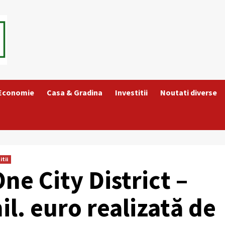
 Economie
Casa & Gradina
Investitii
Noutati diverse
itii
ne City District –
il. euro realizată de