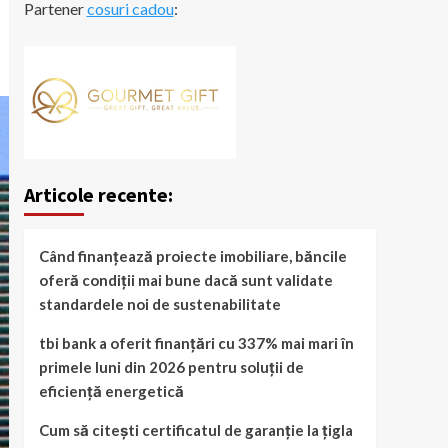
Partener
cosuri cadou
:
Articole recente:
Când finanțează proiecte imobiliare, băncile
oferă condiții mai bune dacă sunt validate
standardele noi de sustenabilitate
tbi bank a oferit finanțări cu 337% mai mari în
primele luni din 2026 pentru soluții de
eficiență energetică
Cum să citești certificatul de garanție la țigla