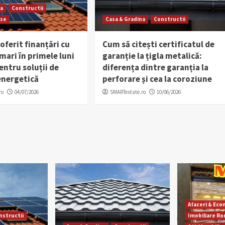
na
Constructii
rse
Casa & Gradina
Constructii
 oferit finanțări cu
Cum să citești certificatul de
ari în primele luni
garanție la țigla metalică:
entru soluții de
diferența dintre garanția la
energetică
perforare și cea la coroziune
ro
04/07/2026
SMARTestate.ro
10/06/2026
Afaceri & Ec
nstructii
Imobiliare R