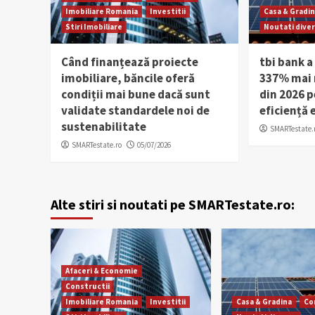
Imobiliare Romania
Investitii
Casa & Gradi
Stiri Imobiliare
Noutati dive
Când finanțează proiecte
tbi bank a
imobiliare, băncile oferă
337% mai m
condiții mai bune dacă sunt
din 2026 p
validate standardele noi de
eficiență 
sustenabilitate
SMARTestate.
SMARTestate.ro
05/07/2026
Alte stiri si noutati pe SMARTestate.ro:
Afaceri & Economie
Constructii
Imobiliare Romania
Investitii
Casa & Gradina
Co