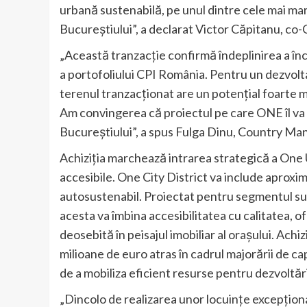
urbană sustenabilă, pe unul dintre cele mai ma
Bucureștiului”, a declarat Victor Căpitanu, co
„Această tranzacție confirmă îndeplinirea a înc
a portofoliului CPI România. Pentru un dezvo
terenul tranzacționat are un potențial foarte ma
Am convingerea că proiectul pe care ONE îl va 
Bucureștiului”, a spus Fulga Dinu, Country M
Achiziția marchează intrarea strategică a One
accesibile. One City District va include aproxima
autosustenabil. Proiectat pentru segmentul sup
acesta va îmbina accesibilitatea cu calitatea, ofe
deosebită în peisajul imobiliar al orașului. Achiz
milioane de euro atras în cadrul majorării de c
de a mobiliza eficient resurse pentru dezvoltăr
„Dincolo de realizarea unor locuințe excepțio