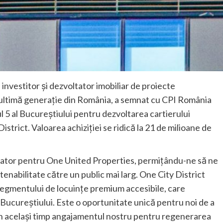
nvestitor și dezvoltator imobiliar de proiecte
de ultimă generație din România, a semnat cu CPI România
l 5 al Bucureștiului pentru dezvoltarea cartierului
istrict. Valoarea achiziției se ridică la 21 de milioane de
mator pentru One United Properties, permițându-ne să ne
enabilitate către un public mai larg. One City District
segmentului de locuințe premium accesibile, care
 Bucureștiului. Este o oportunitate unică pentru noi de a
n același timp angajamentul nostru pentru regenerarea