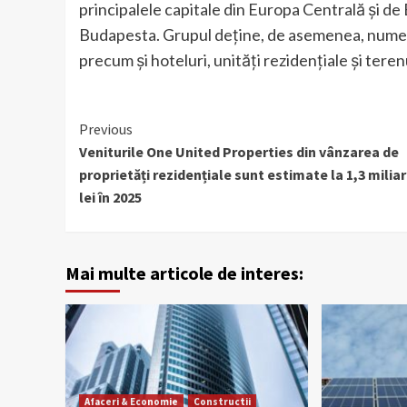
principalele capitale din Europa Centrală și de 
Budapesta. Grupul deține, de asemenea, numeroa
precum și hoteluri, unități rezidențiale şi teren
Continue
Previous
Veniturile One United Properties din vânzarea de
Reading
proprietăți rezidențiale sunt estimate la 1,3 milia
lei în 2025
Mai multe articole de interes:
Afaceri & Economie
Constructii