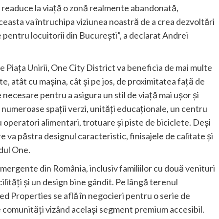
va readuce la viață o zonă realmente abandonată,
asta va întruchipa viziunea noastră de a crea dezvoltări
pentru locuitorii din București”, a declarat Andrei
.
 Piața Unirii, One City District va beneficia de mai multe
, atât cu mașina, cât și pe jos, de proximitatea față de
le necesare pentru a asigura un stil de viață mai ușor și
și numeroase spații verzi, unități educaționale, un centru
u operatori alimentari, trotuare și piste de biciclete. Deși
va păstra designul caracteristic, finisajele de calitate și
dul One.
emergente din România, inclusiv familiilor cu două venituri
ilități și un design bine gândit. Pe lângă terenul
ed Properties se află în negocieri pentru o serie de
e comunități vizând același segment premium accesibil.