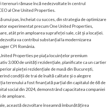
ri terenuri rămase încă nedezvoltate în centrul
-CEO al One United Properties.
ă unui pas, încheiat cu succes, din strategia de optimizare
ltator experimentat precum One United Properties,
re, atât prin amploarea suprafeței sale, cât și a locaţiei.
dezvolta va contribui substanțial la modernizarea
anager CPI România.
 United Properties pe piața locuințelor premium
tiv 3.000 de unități rezidențiale, planificate ca un cartier
erior al pieței rezidențiale de masă din București,
rind condiții de trai de înaltă calitate şi o alegere
iția terenului a fost finanțată parțial din capitalul de 68 de
apital social din 2024, demonstrând capacitatea companiei
i de amploare.
nale, această dezvoltare înseamnă îmbunătățirea