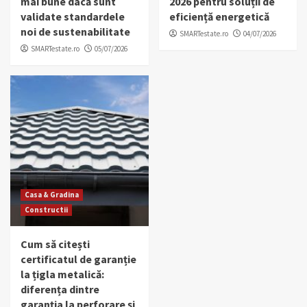
mai bune dacă sunt
2026 pentru soluții de
validate standardele
eficiență energetică
noi de sustenabilitate
SMARTestate.ro
04/07/2026
SMARTestate.ro
05/07/2026
Casa & Gradina
Constructii
Cum să citești
certificatul de garanție
la țigla metalică:
diferența dintre
garanția la perforare și