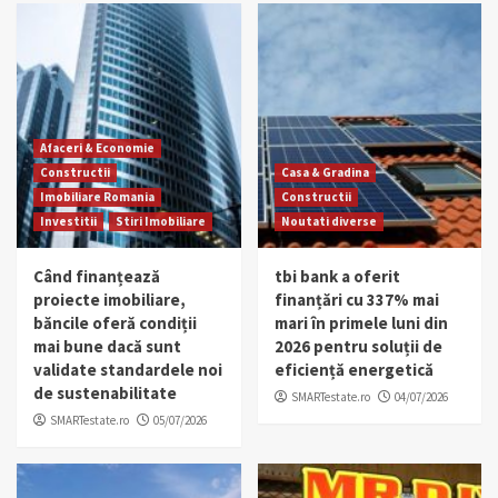
Afaceri & Economie
Constructii
Casa & Gradina
Imobiliare Romania
Constructii
Investitii
Stiri Imobiliare
Noutati diverse
Când finanțează
tbi bank a oferit
proiecte imobiliare,
finanțări cu 337% mai
băncile oferă condiții
mari în primele luni din
mai bune dacă sunt
2026 pentru soluții de
validate standardele noi
eficiență energetică
de sustenabilitate
SMARTestate.ro
04/07/2026
SMARTestate.ro
05/07/2026