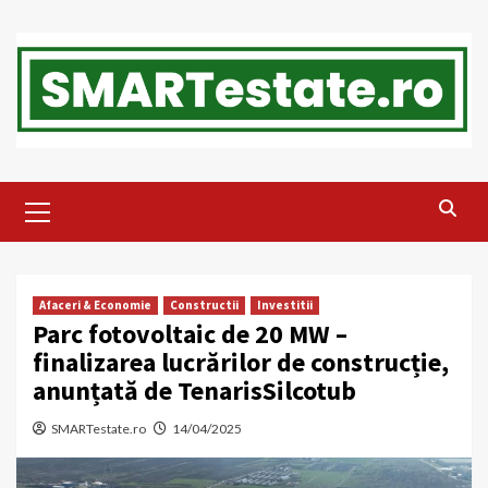
Skip
to
content
Primary
Menu
Afaceri & Economie
Constructii
Investitii
Parc fotovoltaic de 20 MW –
finalizarea lucrărilor de construcție,
anunțată de TenarisSilcotub
SMARTestate.ro
14/04/2025