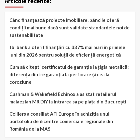
Articole recente:
Când finanțează proiecte imobiliare, băncile oferă
condiții mai bune dacă sunt validate standardele noi de
sustenabilitate
tbi bank a oferit finanțări cu 337% mai mari în primele
luni din 2026 pentru soluții de eficiență energetică
Cum să citești certificatul de garanție la țigla metalică:
diferența dintre garanția la perforare și cea la
coroziune
Cushman & Wakefield Echinox a asistat retailerul
malaezian MR.DIY la intrarea sa pe piața din București
Colliers a consiliat AFI Europe în achiziția unui
portofoliu de 6 centre comerciale regionale din
România de la MAS