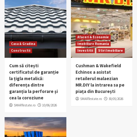
Afaceri & Economie
Casa & Gradina
Imobiliare Romania
Constructii
Investitii
Stiri Imobiliare
Cum să citești
Cushman & Wakefield
certificatul de garanție
Echinox a asistat
la țigla metalică:
retailerul malaezian
diferența dintre
MR.DIY la intrarea sa pe
garanția la perforare și
piața din București
cea la coroziune
SMARTestate.ro
30/05/2026
SMARTestate.ro
10/06/2026