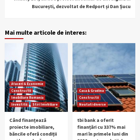
București, dezvoltat de Redport și Dan Șucu
Mai multe articole de interes:
Afaceri & Economie
Constructii
Casa & Gradina
Imobiliare Romania
Constructii
Investitii
Stiri Imobiliare
Noutati diverse
Când finanțează
tbi bank a oferit
proiecte imobiliare,
finanțări cu 337% mai
băncile oferă condiții
mari în primele luni din