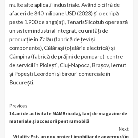
multe alte aplicații industriale. Având o cifră de
afaceri de 840 milioane USD (2023) și o echipă
peste 1.900 de angajați, TenarisSilcotub operează
un sistem industrial integrat, cu unități de
producție în Zalău (fabrică de țevi și
componente), Călărași (oțelărie electrică) și
Câmpina (fabrică de prăjini de pompare), centre
de servicii în Ploiești, Cluj-Napoca, Brașov, Iernut
și Popești Leordeni și birouri comerciale în
București.
Continue
Previous
14 ani de activitate MAMBricolaj, lanț de magazine de
Reading
materiale și accesorii pentru mobilă
Next
Vitality Est, un nou proiect imobiliar de anvergură în