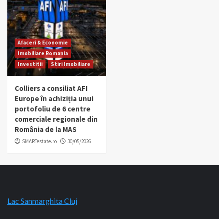
Afaceri & Economie
Imobiliare Romania
Investitii
Stiri Imobiliare
Colliers a consiliat AFI
Europe în achiziția unui
portofoliu de 6 centre
comerciale regionale din
România de la MAS
SMARTestate.ro
30/05/2026
Lac Sanmarghita Cluj