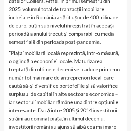
datelor Colliers. Altfel, în primul semestru din
2025, volumul total de tranzacții imobiliare
încheiate în România a sărit ușor de 400 milioane
de euro, puțin sub nivelul înregistrat în aceeași
perioadă a anului trecut și comparabil cu media
semestrială din perioada post-pandemie.
”Piața imobiliară locală reprezintă, într-o măsură,
o oglindă a economiei locale. Maturizarea
treptată din ultimele decenii se traduce printr-un
număr tot mai mare de antreprenori locali care
caută să-și diversifice portofoliile și să valorifice
surplusul de capital în alte sectoare economice –
iar sectorul imobiliar rămâne una dintre opțiunile
interesante. Dacă între 2005 și 2014 investitorii
străini au dominat piața, în ultimul deceniu,
investitorii români au ajuns să aibă cea mai mare