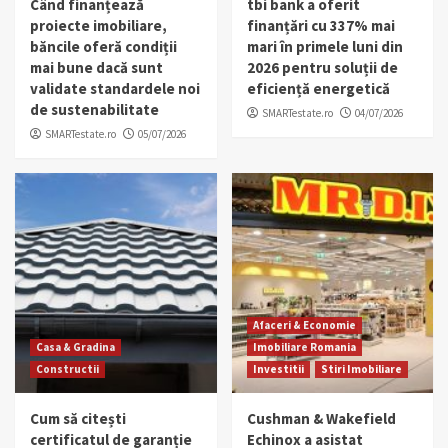
Când finanțează
tbi bank a oferit
proiecte imobiliare,
finanțări cu 337% mai
băncile oferă condiții
mari în primele luni din
mai bune dacă sunt
2026 pentru soluții de
validate standardele noi
eficiență energetică
de sustenabilitate
SMARTestate.ro
04/07/2026
SMARTestate.ro
05/07/2026
Afaceri & Economie
Casa & Gradina
Imobiliare Romania
Constructii
Investitii
Stiri Imobiliare
Cum să citești
Cushman & Wakefield
certificatul de garanție
Echinox a asistat