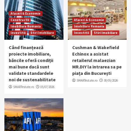
Afaceri & Economie
Constructii
Afaceri & Economie
Imobiliare Romania
Imobiliare Romania
Investitii
Stiri Imobiliare
Investitii
Stiri Imobiliare
Când finanțează
Cushman & Wakefield
proiecte imobiliare,
Echinox a asistat
băncile oferă condiții
retailerul malaezian
mai bune dacă sunt
MR.DIY la intrarea sa pe
validate standardele
piața din București
noi de sustenabilitate
SMARTestate.ro
30/05/2026
SMARTestate.ro
05/07/2026