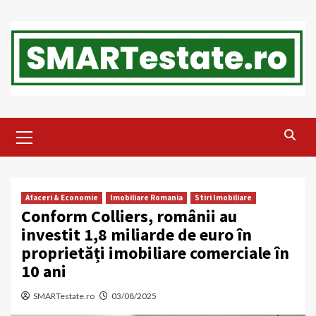
Skip
to
content
Primary
Menu
Afaceri & Economie
Imobiliare Romania
Stiri Imobiliare
Conform Colliers, românii au
investit 1,8 miliarde de euro în
proprietăți imobiliare comerciale în
10 ani
SMARTestate.ro
03/08/2025