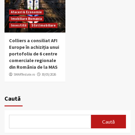
Afaceri & Economie
Imobiliare Romania
Investitii
Stiri Imobiliare
Colliers a consiliat AFI
Europe în achiziția unui
portofoliu de 6 centre
comerciale regionale
din România de la MAS
SMARTestate.ro
30/05/2026
Caută
Caută