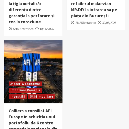
la țigla metalică:
retailerul malaezian
diferența dintre
MR.DIY la intrarea sa pe
garanția la perforare și
piața din București
cea la coroziune
SMARTestate.ro
30/05/2026
SMARTestate.ro
10/06/2026
Afaceri & Economie
Imobiliare Romania
Investitii
Stiri Imobiliare
Colliers a consiliat AFI
Europe în achiziția unui
portofoliu de 6 centre
comerciale regionale din