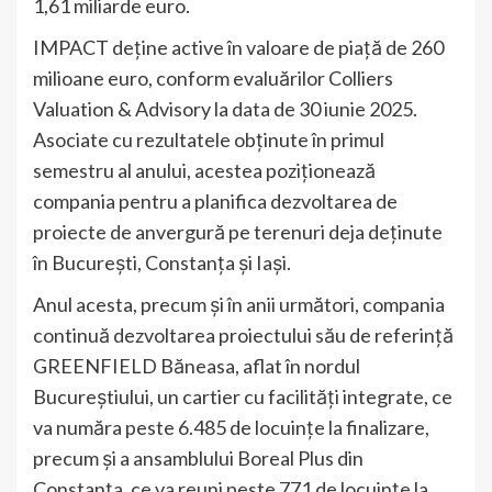
1,61 miliarde euro.
IMPACT deține active în valoare de piață de 260
milioane euro, conform evaluărilor Colliers
Valuation & Advisory la data de 30 iunie 2025.
Asociate cu rezultatele obținute în primul
semestru al anului, acestea poziționează
compania pentru a planifica dezvoltarea de
proiecte de anvergură pe terenuri deja deținute
în București, Constanța și Iași.
Anul acesta, precum și în anii următori, compania
continuă dezvoltarea proiectului său de referință
GREENFIELD Băneasa, aflat în nordul
Bucureștiului, un cartier cu facilități integrate, ce
va număra peste 6.485 de locuințe la finalizare,
precum și a ansamblului Boreal Plus din
Constanța, ce va reuni peste 771 de locuințe la