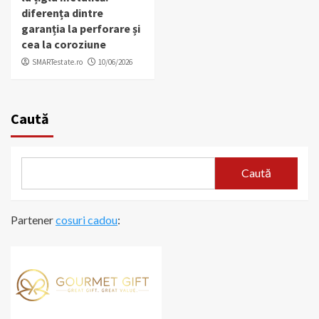
diferența dintre
garanția la perforare și
cea la coroziune
SMARTestate.ro
10/06/2026
Caută
Caută
Partener
cosuri cadou
: