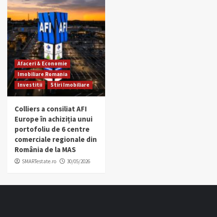
Afaceri & Economie
Imobiliare Romania
Investitii
Stiri Imobiliare
Colliers a consiliat AFI
Europe în achiziția unui
portofoliu de 6 centre
comerciale regionale din
România de la MAS
SMARTestate.ro
30/05/2026