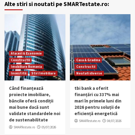
Alte stiri si noutati pe SMARTestate.ro:
Afaceri & Economie
Constructii
Casa & Gradina
Imobiliare Romania
Constructii
Investitii
Stiri Imobiliare
Noutati diverse
Când finanțează
tbi bank a oferit
proiecte imobiliare,
finanțări cu 337% mai
băncile oferă condiții
mari în primele luni din
mai bune dacă sunt
2026 pentru soluții de
validate standardele noi
eficiență energetică
de sustenabilitate
SMARTestate.ro
04/07/2026
SMARTestate.ro
05/07/2026