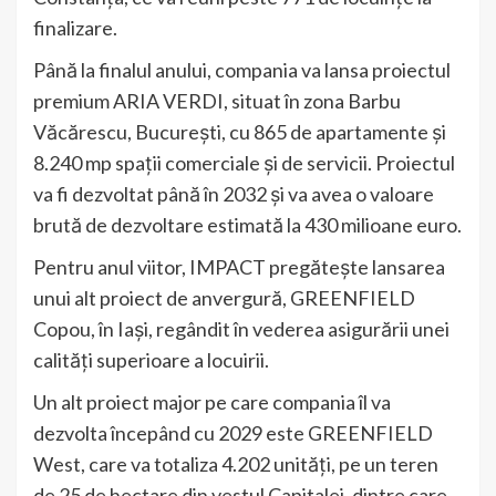
finalizare.
Până la finalul anului, compania va lansa proiectul
premium ARIA VERDI, situat în zona Barbu
Văcărescu, București, cu 865 de apartamente și
8.240 mp spații comerciale și de servicii. Proiectul
va fi dezvoltat până în 2032 și va avea o valoare
brută de dezvoltare estimată la 430 milioane euro.
Pentru anul viitor, IMPACT pregătește lansarea
unui alt proiect de anvergură, GREENFIELD
Copou, în Iași, regândit în vederea asigurării unei
calități superioare a locuirii.
Un alt proiect major pe care compania îl va
dezvolta începând cu 2029 este GREENFIELD
West, care va totaliza 4.202 unități, pe un teren
de 25 de hectare din vestul Capitalei, dintre care