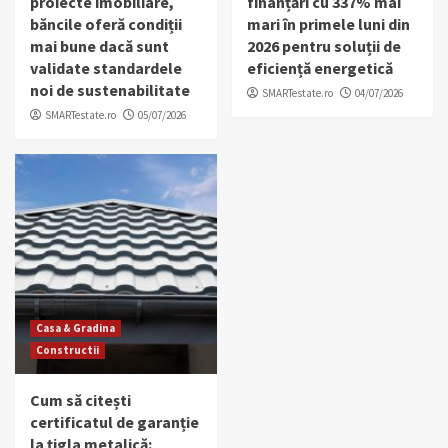
proiecte imobiliare,
finanțări cu 337% mai
băncile oferă condiții
mari în primele luni din
mai bune dacă sunt
2026 pentru soluții de
validate standardele
eficiență energetică
noi de sustenabilitate
SMARTestate.ro
04/07/2026
SMARTestate.ro
05/07/2026
Casa & Gradina
Constructii
Cum să citești
certificatul de garanție
la țigla metalică: