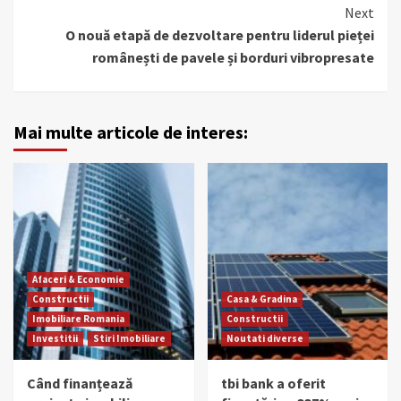
Next
O nouă etapă de dezvoltare pentru liderul pieței
românești de pavele și borduri vibropresate
Mai multe articole de interes:
Afaceri & Economie
Constructii
Casa & Gradina
Imobiliare Romania
Constructii
Investitii
Stiri Imobiliare
Noutati diverse
Când finanțează
tbi bank a oferit