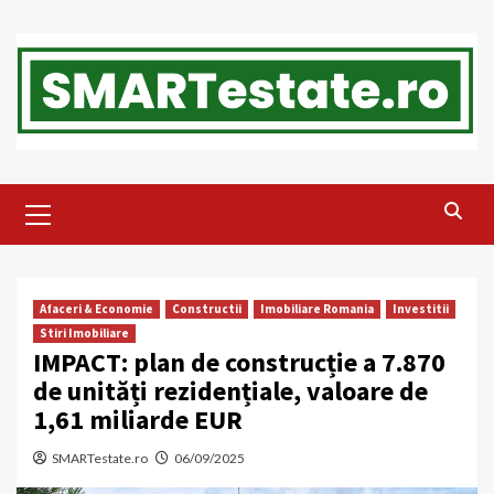
Skip
to
content
Primary
Menu
Afaceri & Economie
Constructii
Imobiliare Romania
Investitii
Stiri Imobiliare
IMPACT: plan de construcție a 7.870
de unități rezidențiale, valoare de
1,61 miliarde EUR
SMARTestate.ro
06/09/2025