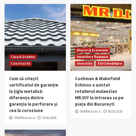
Afaceri & Economie
Casa & Gradina
Imobiliare Romania
Constructii
Investitii
Stiri Imobiliare
Cum să citești
Cushman & Wakefield
certificatul de garanție
Echinox a asistat
la țigla metalică:
retailerul malaezian
diferența dintre
MR.DIY la intrarea sa pe
garanția la perforare și
piața din București
cea la coroziune
SMARTestate.ro
30/05/2026
SMARTestate.ro
10/06/2026