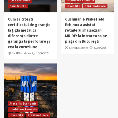
Casa & Gradina
Imobiliare Romania
Constructii
Investitii
Stiri Imobiliare
Cum să citești
Cushman & Wakefield
certificatul de garanție
Echinox a asistat
la țigla metalică:
retailerul malaezian
diferența dintre
MR.DIY la intrarea sa pe
garanția la perforare și
piața din București
cea la coroziune
SMARTestate.ro
30/05/2026
SMARTestate.ro
10/06/2026
Afaceri & Economie
Imobiliare Romania
Investitii
Stiri Imobiliare