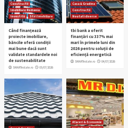
Constructii
Casa & Gradina
Imobiliare Romania
Constructii
Investitii
Stiri Imobiliare
Noutati diverse
Când finanțează
tbi bank a oferit
proiecte imobiliare,
finanțări cu 337% mai
băncile oferă condiții
mari în primele luni din
mai bune dacă sunt
2026 pentru soluții de
validate standardele noi
eficiență energetică
de sustenabilitate
SMARTestate.ro
04/07/2026
SMARTestate.ro
05/07/2026
Afaceri & Economie