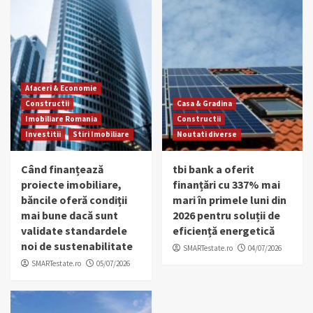
Afaceri & Economie
Constructii
Casa & Gradina
Imobiliare Romania
Constructii
Investitii
Stiri Imobiliare
Noutati diverse
Când finanțează
tbi bank a oferit
proiecte imobiliare,
finanțări cu 337% mai
băncile oferă condiții
mari în primele luni din
mai bune dacă sunt
2026 pentru soluții de
validate standardele
eficiență energetică
noi de sustenabilitate
SMARTestate.ro
04/07/2026
SMARTestate.ro
05/07/2026