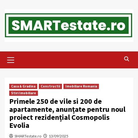
Skip
to
content
Primary
Menu
Casa & Gradina
Constructii
Imobiliare Romania
Stiri Imobiliare
Primele 250 de vile si 200 de
apartamente, anunțate pentru noul
proiect rezidențial Cosmopolis
Evolia
SMARTestate.ro
13/09/2025