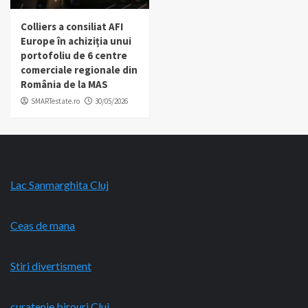
Colliers a consiliat AFI
Europe în achiziția unui
portofoliu de 6 centre
comerciale regionale din
România de la MAS
SMARTestate.ro
30/05/2026
Lac Sanmarghita Cluj
Ceas de mana
Stiri divertisment
curatenie birouri Cluj