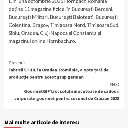
Din luna octombrie 2025 Hornbach România
deține 11 magazine fizice, în București Berceni,
București Militari, București Balotești, București
Colentina, Brașov, Timișoara Nord, Timișoara Sud,
Sibiu, Oradea, Cluj-Napoca și Constanța și
magazinul online Hornbach.ro.
Continue
Previous
Fabrică STIHL la Oradea. România, a opta țară de
Reading
producție pentru acest grup german
Next
GourmetGIFT.ro: soluții inovatoare de cadouri
corporate gourmet pentru sezonul de Crăciun 2025
Mai multe articole de interes: