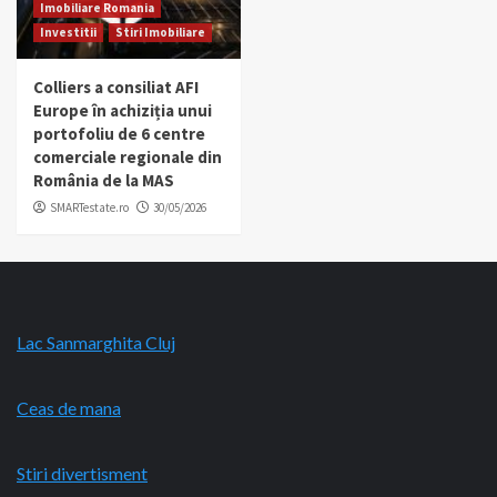
Imobiliare Romania
Investitii
Stiri Imobiliare
Colliers a consiliat AFI
Europe în achiziția unui
portofoliu de 6 centre
comerciale regionale din
România de la MAS
SMARTestate.ro
30/05/2026
Lac Sanmarghita Cluj
Ceas de mana
Stiri divertisment