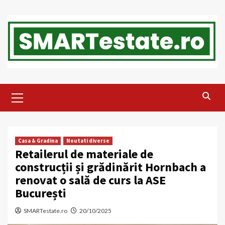
Skip
to
content
Primary
Menu
Casa & Gradina
Noutati diverse
Retailerul de materiale de
construcții și grădinărit Hornbach a
renovat o sală de curs la ASE
București
SMARTestate.ro
20/10/2025