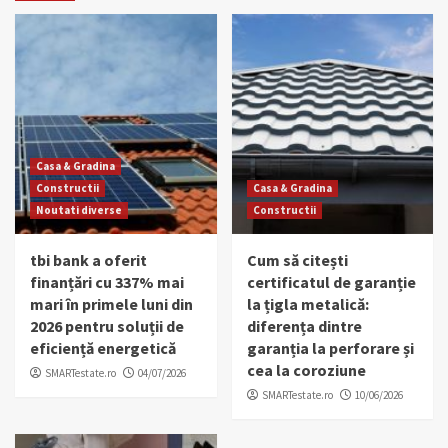
Casa & Gradina
Constructii
Casa & Gradina
Noutati diverse
Constructii
tbi bank a oferit
Cum să citești
finanțări cu 337% mai
certificatul de garanție
mari în primele luni din
la țigla metalică:
2026 pentru soluții de
diferența dintre
eficiență energetică
garanția la perforare și
cea la coroziune
SMARTestate.ro
04/07/2026
SMARTestate.ro
10/06/2026