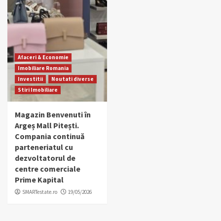
Afaceri & Economie
Imobiliare Romania
Investitii
Noutati diverse
Stiri Imobiliare
Magazin Benvenuti în
Argeș Mall Pitești.
Compania continuă
parteneriatul cu
dezvoltatorul de
centre comerciale
Prime Kapital
SMARTestate.ro
19/05/2026