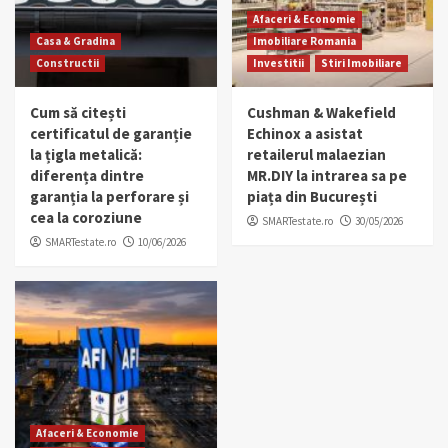
Afaceri & Economie
Casa & Gradina
Imobiliare Romania
Constructii
Investitii
Stiri Imobiliare
Cum să citești
Cushman & Wakefield
certificatul de garanție
Echinox a asistat
la țigla metalică:
retailerul malaezian
diferența dintre
MR.DIY la intrarea sa pe
garanția la perforare și
piața din București
cea la coroziune
SMARTestate.ro
30/05/2026
SMARTestate.ro
10/06/2026
Afaceri & Economie