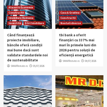
Afaceri & Economie
Constructii
Casa & Gradina
Imobiliare Romania
Constructii
Investitii
Stiri Imobiliare
Noutati diverse
Când finanțează
tbi bank a oferit
proiecte imobiliare,
finanțări cu 337% mai
băncile oferă condiții
mari în primele luni din
mai bune dacă sunt
2026 pentru soluții de
validate standardele noi
eficiență energetică
de sustenabilitate
SMARTestate.ro
04/07/2026
SMARTestate.ro
05/07/2026