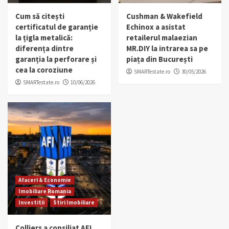
Cum să citești
Cushman & Wakefield
certificatul de garanție
Echinox a asistat
la țigla metalică:
retailerul malaezian
diferența dintre
MR.DIY la intrarea sa pe
garanția la perforare și
piața din București
cea la coroziune
SMARTestate.ro
30/05/2026
SMARTestate.ro
10/06/2026
Afaceri & Economie
Imobiliare Romania
Investitii
Stiri Imobiliare
Colliers a consiliat AFI