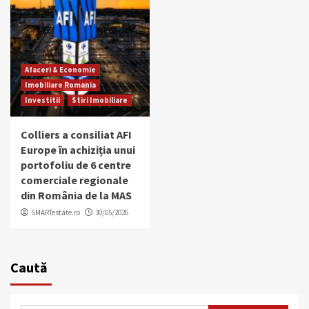
Afaceri & Economie
Imobiliare Romania
Investitii
Stiri Imobiliare
Colliers a consiliat AFI
Europe în achiziția unui
portofoliu de 6 centre
comerciale regionale
din România de la MAS
SMARTestate.ro
30/05/2026
Caută