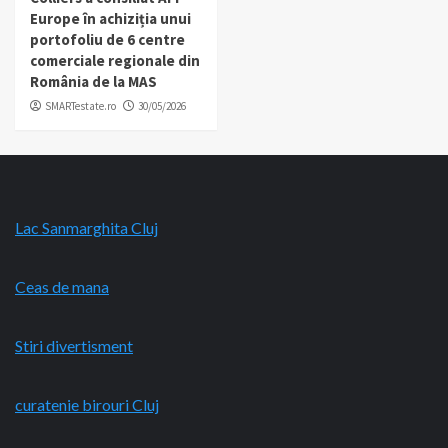
Europe în achiziția unui
portofoliu de 6 centre
comerciale regionale din
România de la MAS
SMARTestate.ro
30/05/2026
Lac Sanmarghita Cluj
Ceas de mana
Stiri divertisment
curatenie birouri Cluj