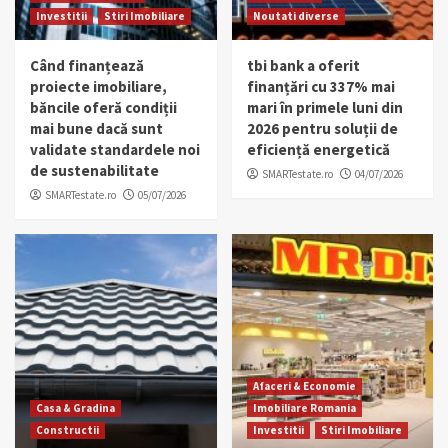
Investitii
Stiri Imobiliare
Noutati diverse
Când finanțează
tbi bank a oferit
proiecte imobiliare,
finanțări cu 337% mai
băncile oferă condiții
mari în primele luni din
mai bune dacă sunt
2026 pentru soluții de
validate standardele noi
eficiență energetică
de sustenabilitate
SMARTestate.ro
04/07/2026
SMARTestate.ro
05/07/2026
Afaceri & Economie
Casa & Gradina
Imobiliare Romania
Constructii
Investitii
Stiri Imobiliare