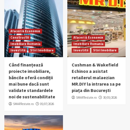
Afaceri & Economie
Constructii
Afaceri & Economie
Imobiliare Romania
Imobiliare Romania
Investitii
Stiri Imobiliare
Investitii
Stiri Imobiliare
Când finanțează
Cushman & Wakefield
proiecte imobiliare,
Echinox a asistat
băncile oferă condiții
retailerul malaezian
mai bune dacă sunt
MR.DIY la intrarea sa pe
validate standardele
piața din București
noi de sustenabilitate
SMARTestate.ro
30/05/2026
SMARTestate.ro
05/07/2026