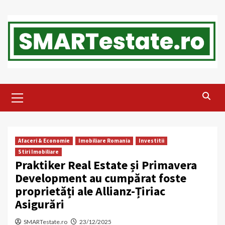
Skip
to
content
Primary
Menu
Afaceri & Economie
Imobiliare Romania
Investitii
Stiri Imobiliare
Praktiker Real Estate și Primavera
Development au cumpărat foste
proprietăți ale Allianz-Țiriac
Asigurări
SMARTestate.ro
23/12/2025