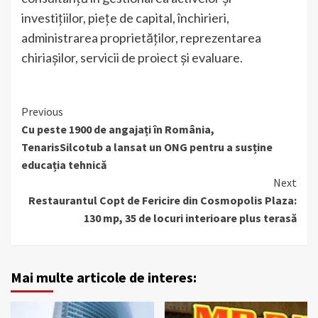
investițiilor, piețe de capital, închirieri,
administrarea proprietăților, reprezentarea
chiriașilor, servicii de proiect și evaluare.
Continue
Previous
Cu peste 1900 de angajați în România,
Reading
TenarisSilcotub a lansat un ONG pentru a susține
educația tehnică
Next
Restaurantul Copt de Fericire din Cosmopolis Plaza:
130 mp, 35 de locuri interioare plus terasă
Mai multe articole de interes: