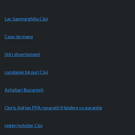
Lac Sanmarghita Cluj
Ceas de mana
Stiri divertisment
curatenie birouri Cluj
Asfaltari Bucuresti
Opris Adrian PFA reparatii frigidere cu garantie
regim hotelier Cluj