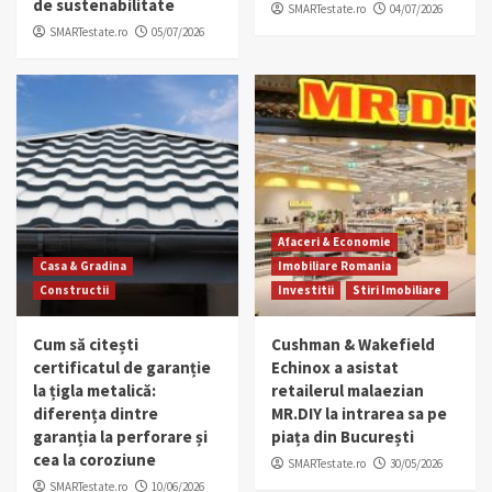
de sustenabilitate
SMARTestate.ro
04/07/2026
SMARTestate.ro
05/07/2026
Afaceri & Economie
Casa & Gradina
Imobiliare Romania
Constructii
Investitii
Stiri Imobiliare
Cum să citești
Cushman & Wakefield
certificatul de garanție
Echinox a asistat
la țigla metalică:
retailerul malaezian
diferența dintre
MR.DIY la intrarea sa pe
garanția la perforare și
piața din București
cea la coroziune
SMARTestate.ro
30/05/2026
SMARTestate.ro
10/06/2026