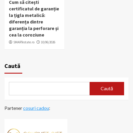
Cum să citești
certificatul de garanție
la țigla metalică:
diferența dintre
garanția la perforare și
cea la coroziune
SMARTestate.ro
10/06/2026
Caută
Caută
Partener
cosuri cadou
: