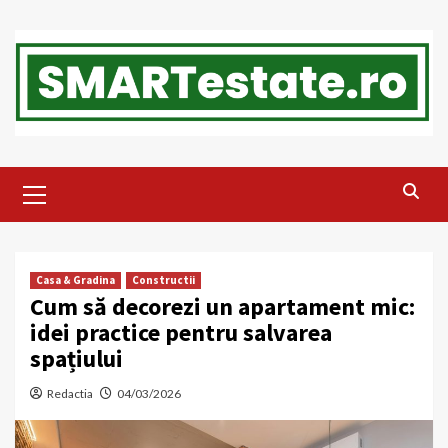
Skip
to
content
Primary
Menu
Casa & Gradina
Constructii
Cum să decorezi un apartament mic:
idei practice pentru salvarea
spațiului
Redactia
04/03/2026