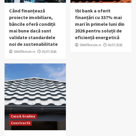
Când finanțează
tbi bank a oferit
proiecte imobiliare,
finanțări cu 337% mai
băncile oferă condiții
mari în primele luni din
mai bune dacă sunt
2026 pentru soluții de
validate standardele
eficiență energetică
noi de sustenabilitate
SMARTestate.ro
04/07/2026
SMARTestate.ro
05/07/2026
Casa & Gradina
Constructii