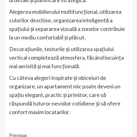
Alegerea mobilierului multifuncțional, utilizarea
culorilor deschise, organizarea inteligentă a
spațiului și separarea vizuală a zonelor contribuie
la un mediu confortabil și plăcut.
Decorațiunile, texturile și utilizarea spațiului
vertical completează atmosfera, făcând locuința
mai aerisită și mai funcțională.
Cu câteva alegeri inspirate și obiceiuri de
organizare, un apartament mic poate deveni un
spațiu elegant, practic și primitor, care să
răspundă tuturor nevoilor cotidiene și să ofere
confort maxim locatarilor.
Continue
Previous