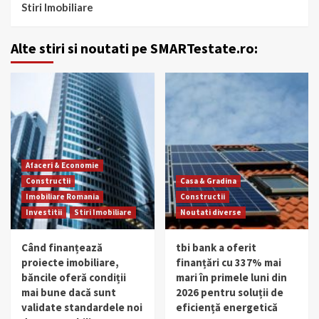
Stiri Imobiliare
Alte stiri si noutati pe SMARTestate.ro:
Afaceri & Economie
Constructii
Casa & Gradina
Imobiliare Romania
Constructii
Investitii
Stiri Imobiliare
Noutati diverse
Când finanțează
tbi bank a oferit
proiecte imobiliare,
finanțări cu 337% mai
băncile oferă condiții
mari în primele luni din
mai bune dacă sunt
2026 pentru soluții de
validate standardele noi
eficiență energetică