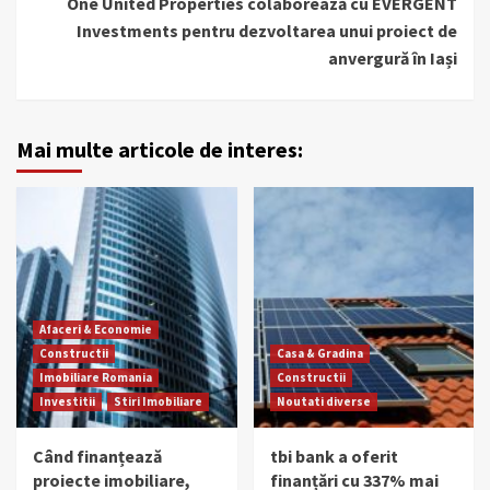
One United Properties colaborează cu EVERGENT
Investments pentru dezvoltarea unui proiect de
anvergură în Iași
Mai multe articole de interes:
Afaceri & Economie
Constructii
Casa & Gradina
Imobiliare Romania
Constructii
Investitii
Stiri Imobiliare
Noutati diverse
Când finanțează
tbi bank a oferit
proiecte imobiliare,
finanțări cu 337% mai