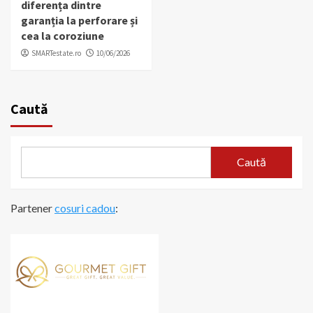
diferența dintre
garanția la perforare și
cea la coroziune
SMARTestate.ro
10/06/2026
Caută
Caută
Partener
cosuri cadou
: