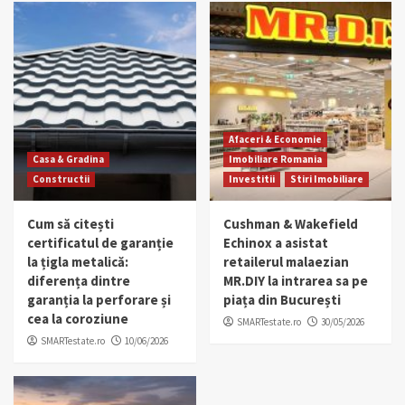
Afaceri & Economie
Casa & Gradina
Imobiliare Romania
Constructii
Investitii
Stiri Imobiliare
Cum să citești
Cushman & Wakefield
certificatul de garanție
Echinox a asistat
la țigla metalică:
retailerul malaezian
diferența dintre
MR.DIY la intrarea sa pe
garanția la perforare și
piața din București
cea la coroziune
SMARTestate.ro
30/05/2026
SMARTestate.ro
10/06/2026