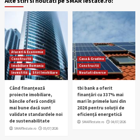
Alte stiri si noutati pe SMARTestate.ro:
Afaceri & Economie
Constructii
Casa & Gradina
Imobiliare Romania
Constructii
Investitii
Stiri Imobiliare
Noutati diverse
Când finanțează
tbi bank a oferit
proiecte imobiliare,
finanțări cu 337% mai
băncile oferă condiții
mari în primele luni din
mai bune dacă sunt
2026 pentru soluții de
validate standardele noi
eficiență energetică
de sustenabilitate
SMARTestate.ro
04/07/2026
SMARTestate.ro
05/07/2026