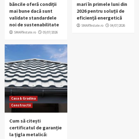
băncile oferă condiții
mari în primele luni din
mai bune dacă sunt
2026 pentru soluții de
validate standardele
eficiență energetică
noi de sustenabilitate
SMARTestate.ro
04/07/2026
SMARTestate.ro
05/07/2026
Casa & Gradina
Constructii
Cum să citești
certificatul de garanție
la țigla metalică: