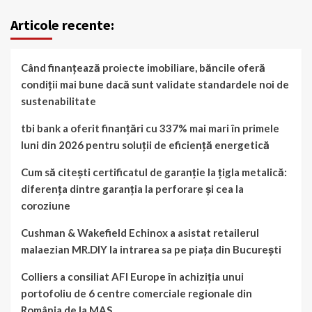
Articole recente:
Când finanțează proiecte imobiliare, băncile oferă
condiții mai bune dacă sunt validate standardele noi de
sustenabilitate
tbi bank a oferit finanțări cu 337% mai mari în primele
luni din 2026 pentru soluții de eficiență energetică
Cum să citești certificatul de garanție la țigla metalică:
diferența dintre garanția la perforare și cea la
coroziune
Cushman & Wakefield Echinox a asistat retailerul
malaezian MR.DIY la intrarea sa pe piața din București
Colliers a consiliat AFI Europe în achiziția unui
portofoliu de 6 centre comerciale regionale din
România de la MAS