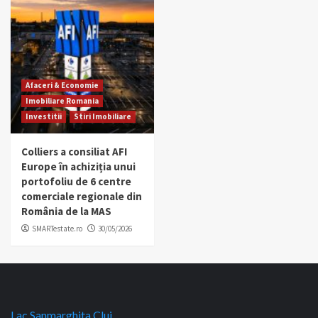
Afaceri & Economie
Imobiliare Romania
Investitii
Stiri Imobiliare
Colliers a consiliat AFI
Europe în achiziția unui
portofoliu de 6 centre
comerciale regionale din
România de la MAS
SMARTestate.ro
30/05/2026
Lac Sanmarghita Cluj