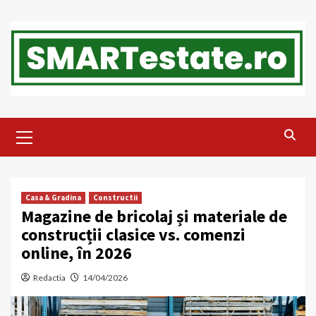
Skip
to
content
Primary
Menu
Casa & Gradina
Constructii
Magazine de bricolaj și materiale de
construcții clasice vs. comenzi
online, în 2026
Redactia
14/04/2026