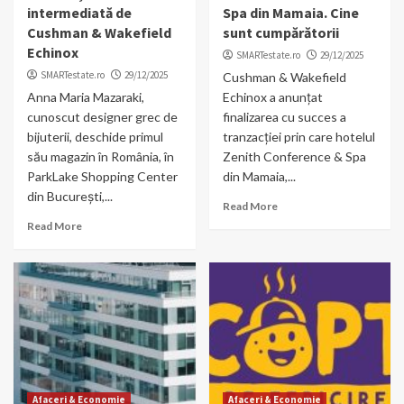
intermediată de
Spa din Mamaia. Cine
Cushman & Wakefield
sunt cumpărătorii
Echinox
SMARTestate.ro
29/12/2025
SMARTestate.ro
29/12/2025
Cushman & Wakefield
Anna Maria Mazaraki,
Echinox a anunțat
cunoscut designer grec de
finalizarea cu succes a
bijuterii, deschide primul
tranzacției prin care hotelul
său magazin în România, în
Zenith Conference & Spa
ParkLake Shopping Center
din Mamaia,...
din București,...
Read More
Read More
Afaceri & Economie
Afaceri & Economie