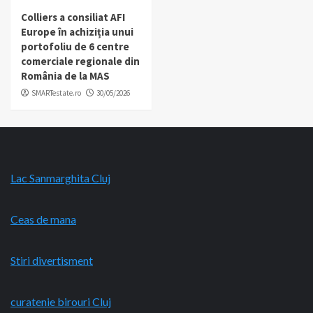
Colliers a consiliat AFI
Europe în achiziția unui
portofoliu de 6 centre
comerciale regionale din
România de la MAS
SMARTestate.ro
30/05/2026
Lac Sanmarghita Cluj
Ceas de mana
Stiri divertisment
curatenie birouri Cluj