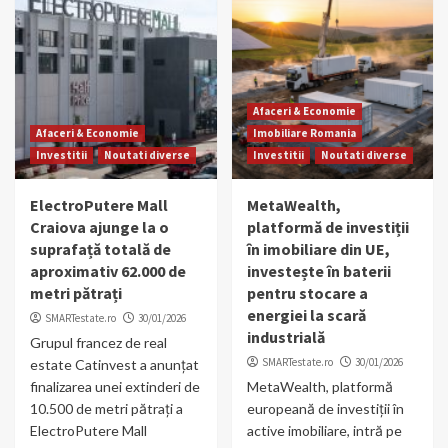
Afaceri & Economie
Afaceri & Economie
Imobiliare Romania
Investitii
Noutati diverse
Investitii
Noutati diverse
ElectroPutere Mall
MetaWealth,
Craiova ajunge la o
platformă de investiții
suprafață totală de
în imobiliare din UE,
aproximativ 62.000 de
investește în baterii
metri pătrați
pentru stocare a
energiei la scară
SMARTestate.ro
30/01/2026
industrială
Grupul francez de real
SMARTestate.ro
30/01/2026
estate Catinvest a anunțat
finalizarea unei extinderi de
MetaWealth, platformă
10.500 de metri pătrați a
europeană de investiții în
ElectroPutere Mall
active imobiliare, intră pe