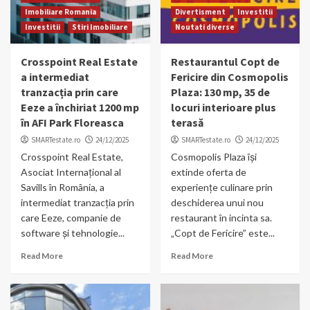
Imobiliare Romania
Divertisment
Investitii
Investitii
Stiri Imobiliare
Noutati diverse
Crosspoint Real Estate
Restaurantul Copt de
a intermediat
Fericire din Cosmopolis
tranzacția prin care
Plaza: 130 mp, 35 de
Eeze a închiriat 1200 mp
locuri interioare plus
în AFI Park Floreasca
terasă
SMARTestate.ro
24/12/2025
SMARTestate.ro
24/12/2025
Crosspoint Real Estate,
Cosmopolis Plaza își
Asociat Internațional al
extinde oferta de
Savills în România, a
experiențe culinare prin
intermediat tranzacția prin
deschiderea unui nou
care Eeze, companie de
restaurant în incinta sa.
software și tehnologie...
„Copt de Fericire” este...
Read More
Read More