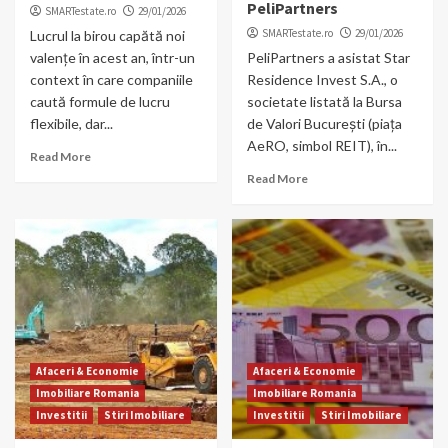
PeliPartners
SMARTestate.ro
29/01/2026
SMARTestate.ro
29/01/2026
Lucrul la birou capătă noi
valențe în acest an, într-un
PeliPartners a asistat Star
context în care companiile
Residence Invest S.A., o
caută formule de lucru
societate listată la Bursa
flexibile, dar...
de Valori București (piața
AeRO, simbol REIT), în...
Read More
Read More
Afaceri & Economie
Afaceri & Economie
Imobiliare Romania
Imobiliare Romania
Investitii
Stiri Imobiliare
Investitii
Stiri Imobiliare