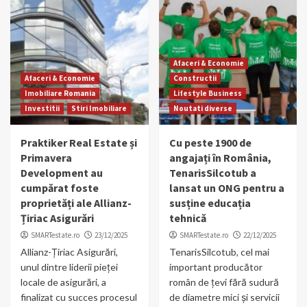
Afaceri & Economie
Afaceri & Economie
Constructii
Imobiliare Romania
Lifestyle Business
Investitii
Stiri Imobiliare
Noutati diverse
Praktiker Real Estate și
Cu peste 1900 de
Primavera
angajați în România,
Development au
TenarisSilcotub a
cumpărat foste
lansat un ONG pentru a
proprietăți ale Allianz-
susține educația
Țiriac Asigurări
tehnică
SMARTestate.ro
23/12/2025
SMARTestate.ro
22/12/2025
Allianz-Țiriac Asigurări,
TenarisSilcotub, cel mai
unul dintre liderii pieței
important producător
locale de asigurări, a
român de țevi fără sudură
finalizat cu succes procesul
de diametre mici și servicii