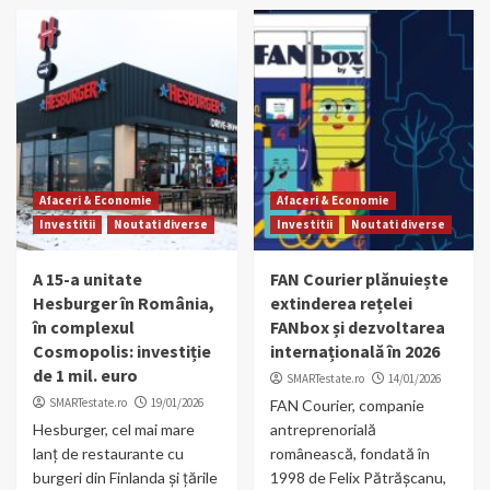
Afaceri & Economie
Afaceri & Economie
Investitii
Noutati diverse
Investitii
Noutati diverse
A 15-a unitate
FAN Courier plănuiește
Hesburger în România,
extinderea rețelei
în complexul
FANbox și dezvoltarea
Cosmopolis: investiție
internațională în 2026
de 1 mil. euro
SMARTestate.ro
14/01/2026
SMARTestate.ro
19/01/2026
FAN Courier, companie
Hesburger, cel mai mare
antreprenorială
lanț de restaurante cu
românească, fondată în
burgeri din Finlanda și țările
1998 de Felix Pătrășcanu,