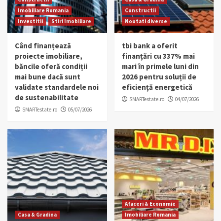
Imobiliare Romania
Constructii
Investitii
Stiri Imobiliare
Noutati diverse
Când finanțează
tbi bank a oferit
proiecte imobiliare,
finanțări cu 337% mai
băncile oferă condiții
mari în primele luni din
mai bune dacă sunt
2026 pentru soluții de
validate standardele noi
eficiență energetică
de sustenabilitate
SMARTestate.ro
04/07/2026
SMARTestate.ro
05/07/2026
Afaceri & Economie
Casa & Gradina
Imobiliare Romania