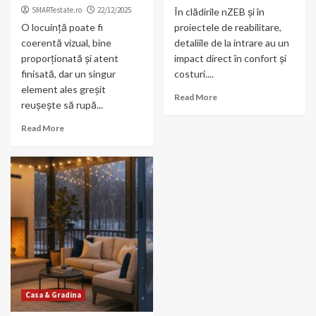
SMARTestate.ro
22/12/2025
În clădirile nZEB și în
O locuință poate fi
proiectele de reabilitare,
coerentă vizual, bine
detaliile de la intrare au un
proporționată și atent
impact direct în confort și
finisată, dar un singur
costuri....
element ales greșit
Read More
reușește să rupă...
Read More
Casa & Gradina