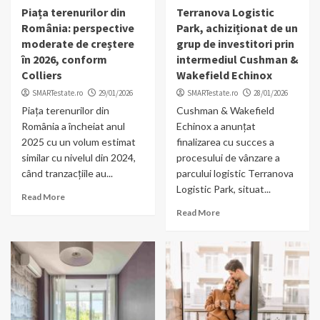
Piața terenurilor din
Terranova Logistic
România: perspective
Park, achiziționat de un
moderate de creștere
grup de investitori prin
în 2026, conform
intermediul Cushman &
Colliers
Wakefield Echinox
SMARTestate.ro
29/01/2026
SMARTestate.ro
28/01/2026
Piața terenurilor din
Cushman & Wakefield
România a încheiat anul
Echinox a anunțat
2025 cu un volum estimat
finalizarea cu succes a
similar cu nivelul din 2024,
procesului de vânzare a
când tranzacțiile au...
parcului logistic Terranova
Logistic Park, situat...
Read More
Read More