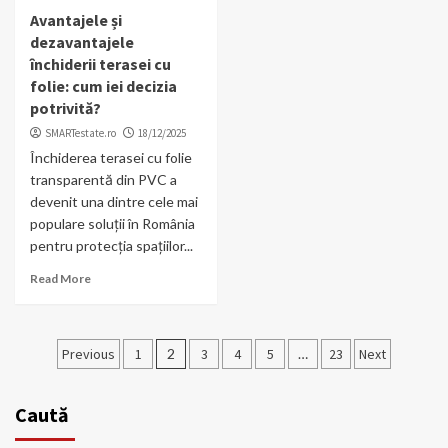
Avantajele și
dezavantajele
închiderii terasei cu
folie: cum iei decizia
potrivită?
SMARTestate.ro
18/12/2025
Închiderea terasei cu folie
transparentă din PVC a
devenit una dintre cele mai
populare soluții în România
pentru protecția spațiilor...
Read More
Paginație
Previous
1
2
3
4
5
…
23
Next
articole
Caută