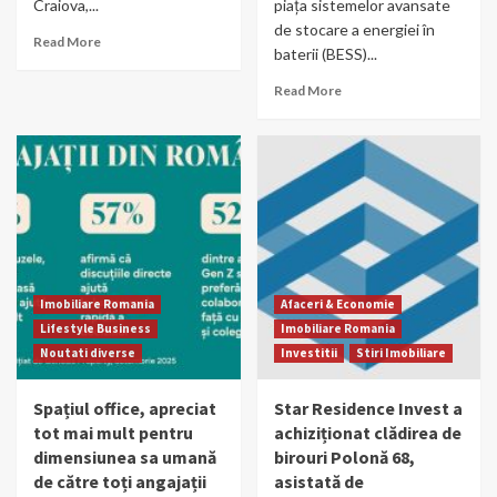
Craiova,...
piața sistemelor avansate
de stocare a energiei în
Read More
baterii (BESS)...
Read More
Imobiliare Romania
Afaceri & Economie
Lifestyle Business
Imobiliare Romania
Noutati diverse
Investitii
Stiri Imobiliare
Spațiul office, apreciat
Star Residence Invest a
tot mai mult pentru
achiziționat clădirea de
dimensiunea sa umană
birouri Polonă 68,
de către toți angajații
asistată de