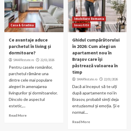
Imobiliare Romania
Casa & Gradina
Investitii
Ce avantaje aduce
Ghidul cumpărătorului
parchetul în living și
în 2026: Cum alegi un
dormitoare?
apartament nou în
Brașov care își
SMARTestate.ro
22/01/2026
păstrează valoarea în
Pentru casele românilor,
timp
parchetul rămâne una
SMARTestate.ro
22/01/2026
dintre cele mai populare
alegeri în amenajarea
Dacă ai început să te uiți
livingurilor și dormitoarelor.
după apartamente noi în
Dincolo de aspectul
Brasov, probabil simți deja
estetic,...
entuziasmul și emoția. Și e
normal....
Read More
Read More