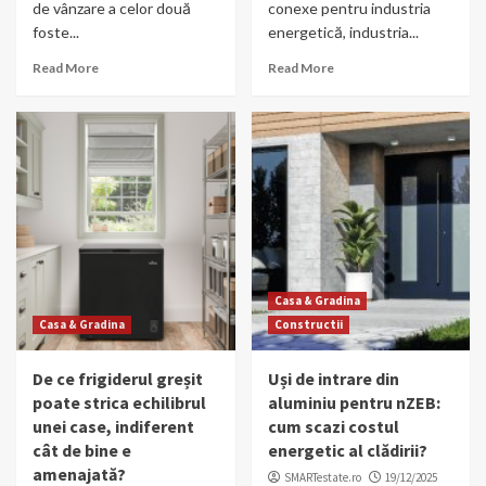
de vânzare a celor două
conexe pentru industria
foste...
energetică, industria...
Read More
Read More
Casa & Gradina
Casa & Gradina
Constructii
De ce frigiderul greșit
Uși de intrare din
poate strica echilibrul
aluminiu pentru nZEB:
unei case, indiferent
cum scazi costul
cât de bine e
energetic al clădirii?
amenajată?
SMARTestate.ro
19/12/2025