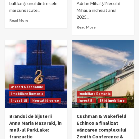
baltice și unul dintre cele
Adrian Mihai și Neculai
mai cunoscute...
Mihai, a încheiat anul
2025...
Read More
Read More
Afaceri & Economie
Imobiliare Romania
Imobiliare Romania
Investitii
Noutati diverse
Investitii
Stiri Imobiliare
Brandul de bijuterii
Cushman & Wakefield
Anna Maria Mazaraki, în
Echinox a finalizat
mall-ul ParkLake:
vânzarea complexului
tranzacție
Zenith Conference &