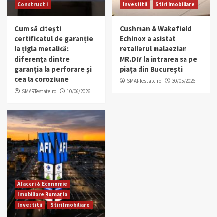
Constructii
Investitii
Stiri Imobiliare
Cum să citești
Cushman & Wakefield
certificatul de garanție
Echinox a asistat
la țigla metalică:
retailerul malaezian
diferența dintre
MR.DIY la intrarea sa pe
garanția la perforare și
piața din București
cea la coroziune
SMARTestate.ro
30/05/2026
SMARTestate.ro
10/06/2026
Afaceri & Economie
Imobiliare Romania
Investitii
Stiri Imobiliare