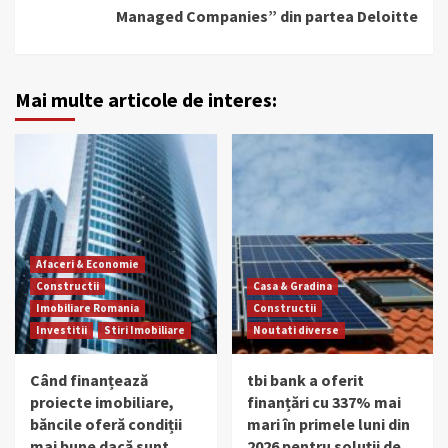
Managed Companies” din partea Deloitte
Mai multe articole de interes:
Afaceri & Economie
Constructii
Casa & Gradina
Imobiliare Romania
Constructii
Investitii
Stiri Imobiliare
Noutati diverse
Când finanțează
tbi bank a oferit
proiecte imobiliare,
finanțări cu 337% mai
băncile oferă condiții
mari în primele luni din
mai bune dacă sunt
2026 pentru soluții de