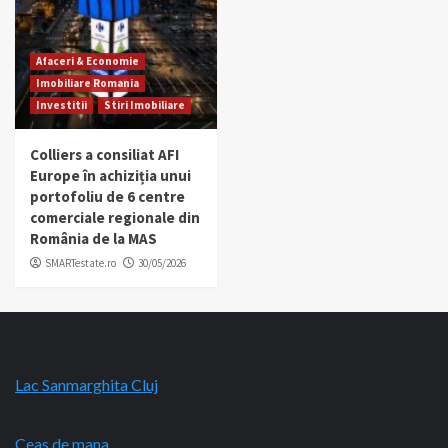
Afaceri & Economie
Imobiliare Romania
Investitii
Stiri Imobiliare
Colliers a consiliat AFI
Europe în achiziția unui
portofoliu de 6 centre
comerciale regionale din
România de la MAS
SMARTestate.ro
30/05/2026
Lac Sanmarghita Cluj
Ceas de mana