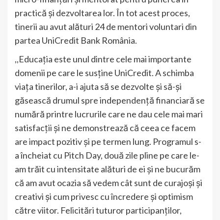
practică și dezvoltarea lor. În tot acest proces,
tinerii au avut alături 24 de mentori voluntari din
partea UniCredit Bank România.
,,Educația este unul dintre cele mai importante
domenii pe care le susține UniCredit. A schimba
viața tinerilor, a-i ajuta să se dezvolte și să-și
găsească drumul spre independență financiară se
numără printre lucrurile care ne dau cele mai mari
satisfacții și ne demonstrează că ceea ce facem
are impact pozitiv și pe termen lung. Programul s-
a încheiat cu Pitch Day, două zile pline pe care le-
am trăit cu intensitate alături de ei și ne bucurăm
că am avut ocazia să vedem cât sunt de curajoși și
creativi și cum privesc cu încredere și optimism
către viitor. Felicitări tuturor participanţilor,