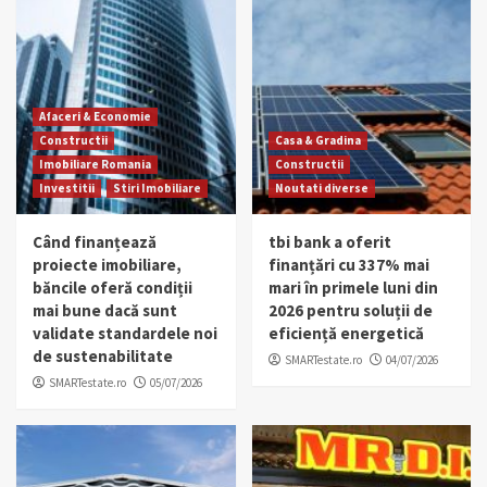
Afaceri & Economie
Constructii
Casa & Gradina
Imobiliare Romania
Constructii
Investitii
Stiri Imobiliare
Noutati diverse
Când finanțează
tbi bank a oferit
proiecte imobiliare,
finanțări cu 337% mai
băncile oferă condiții
mari în primele luni din
mai bune dacă sunt
2026 pentru soluții de
validate standardele noi
eficiență energetică
de sustenabilitate
SMARTestate.ro
04/07/2026
SMARTestate.ro
05/07/2026