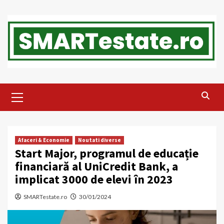
Skip
to
content
Primary
Menu
Afaceri & Economie
Noutati diverse
Start Major, programul de educație
financiară al UniCredit Bank, a
implicat 3000 de elevi în 2023
SMARTestate.ro
30/01/2024