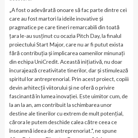
„A fost o adevărată onoare să fac parte dintre cei
care au fost martori la ideile inovative și
pragmatice pe care tineri remarcabili din toată
țara le-au susținut cu ocazia Pitch Day, la finalul
proiectului Start Major, care nu ar fi putut exista
fără contribuția și implicarea oamenilor minunați
din echipa UniCredit. Această inițiativă, nu doar
încurajează creativitate tinerilor, dar și stimulează
spiritul lor antreprenorial. Prin acest proiect, copiii
devin arhitecții viitorului și ne oferă o privire
fascinantă în lumea inovației. Este uimitor cum, de
la an la an, am contribuit la schimbarea unor
destine ale tinerilor cu extrem de mult potențial,
cărora le putem deschide calea către ceea ce
înseamnă ideea de antreprenoriat.”, ne spune