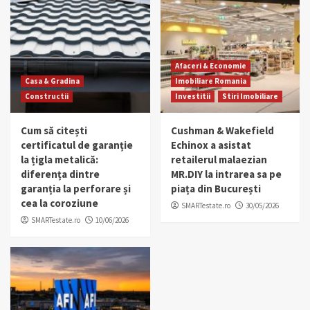
Afaceri & Economie
Casa & Gradina
Imobiliare Romania
Constructii
Investitii
Stiri Imobiliare
Cum să citești
Cushman & Wakefield
certificatul de garanție
Echinox a asistat
la țigla metalică:
retailerul malaezian
diferența dintre
MR.DIY la intrarea sa pe
garanția la perforare și
piața din București
cea la coroziune
SMARTestate.ro
30/05/2026
SMARTestate.ro
10/06/2026