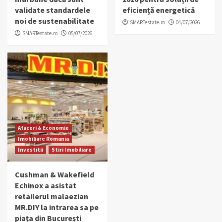
validate standardele
eficiență energetică
noi de sustenabilitate
SMARTestate.ro
04/07/2026
SMARTestate.ro
05/07/2026
Afaceri & Economie
Imobiliare Romania
Investitii
Stiri Imobiliare
Cushman & Wakefield
Echinox a asistat
retailerul malaezian
MR.DIY la intrarea sa pe
piața din București