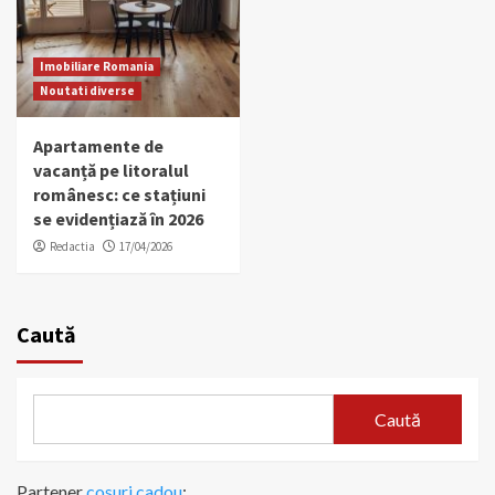
Imobiliare Romania
Noutati diverse
Apartamente de
vacanță pe litoralul
românesc: ce stațiuni
se evidențiază în 2026
Redactia
17/04/2026
Caută
Caută
Partener
cosuri cadou
: