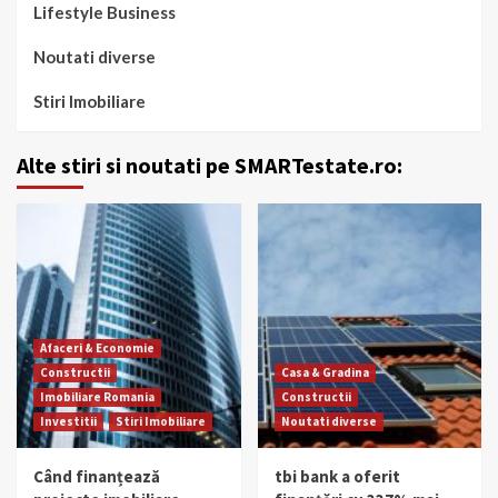
Lifestyle Business
Noutati diverse
Stiri Imobiliare
Alte stiri si noutati pe SMARTestate.ro:
Afaceri & Economie
Constructii
Casa & Gradina
Imobiliare Romania
Constructii
Investitii
Stiri Imobiliare
Noutati diverse
Când finanțează
tbi bank a oferit