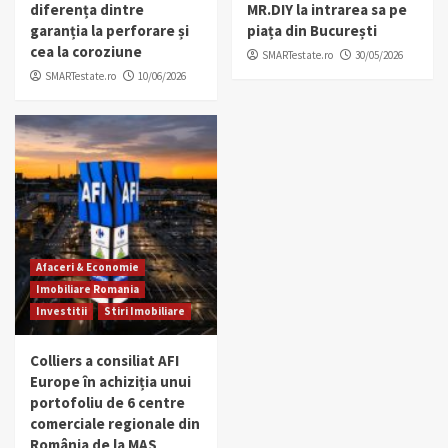
diferența dintre
MR.DIY la intrarea sa pe
garanția la perforare și
piața din București
cea la coroziune
SMARTestate.ro
30/05/2026
SMARTestate.ro
10/06/2026
Afaceri & Economie
Imobiliare Romania
Investitii
Stiri Imobiliare
Colliers a consiliat AFI
Europe în achiziția unui
portofoliu de 6 centre
comerciale regionale din
România de la MAS