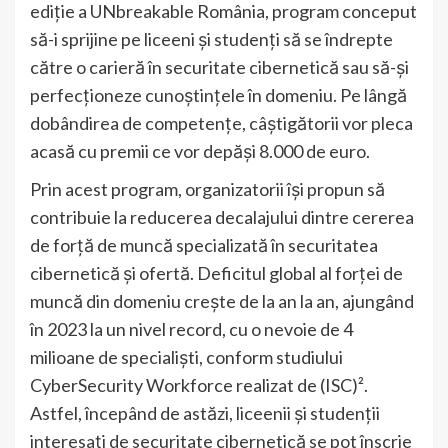
ediție a UNbreakable România, program conceput
să-i sprijine pe liceeni și studenți să se îndrepte
către o carieră în securitate cibernetică sau să-și
perfecționeze cunoștințele în domeniu. Pe lângă
dobândirea de competențe, câștigătorii vor pleca
acasă cu premii ce vor depăși 8.000 de euro.
Prin acest program, organizatorii își propun să
contribuie la reducerea decalajului dintre cererea
de forță de muncă specializată în securitatea
cibernetică și ofertă. Deficitul global al forței de
muncă din domeniu crește de la an la an, ajungând
în 2023 la un nivel record, cu o nevoie de 4
milioane de specialiști, conform studiului
CyberSecurity Workforce realizat de (ISC)².
Astfel, începând de astăzi, liceenii și studenții
interesați de securitate cibernetică se pot înscrie