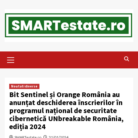
Skip
to
content
Primary
Menu
Noutati diverse
Bit Sentinel și Orange România au
anunțat deschiderea înscrierilor în
programul național de securitate
cibernetică UNbreakable România,
ediția 2024
SMARTestate.ro
31/01/2024