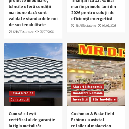
proiecte imobiliare,
finanțări cu 337% mai
băncile oferă condiții
mari în primele luni din
mai bune dacă sunt
2026 pentru soluții de
validate standardele noi
eficiență energetică
de sustenabilitate
SMARTestate.ro
04/07/2026
SMARTestate.ro
05/07/2026
Afaceri & Economie
Casa & Gradina
Imobiliare Romania
Constructii
Investitii
Stiri Imobiliare
Cum să citești
Cushman & Wakefield
certificatul de garanție
Echinox a asistat
la țigla metalică:
retailerul malaezian