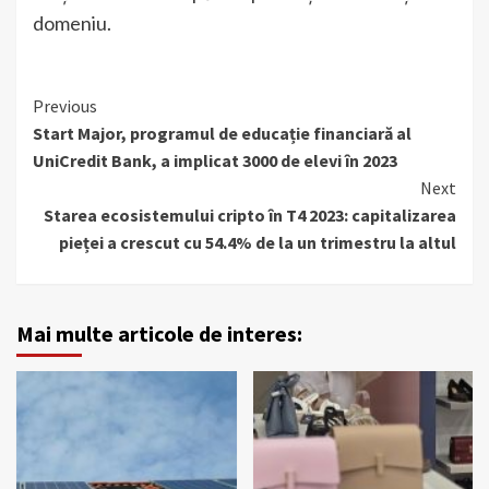
domeniu.
Continue
Previous
Start Major, programul de educație financiară al
Reading
UniCredit Bank, a implicat 3000 de elevi în 2023
Next
Starea ecosistemului cripto în T4 2023: capitalizarea
pieței a crescut cu 54.4% de la un trimestru la altul
Mai multe articole de interes: