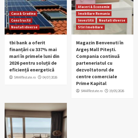
Afaceri & Economie
Casa & Gradina
Imobiliare Romania
Constructii
Investitii
Noutati diverse
Noutati diverse
Stiri Imobiliare
tbi bank a oferit
Magazin Benvenuti în
finanțări cu 337% mai
Argeș Mall Pitești.
mari în primele luni din
Compania continuă
2026 pentru soluții de
parteneriatul cu
eficiență energetică
dezvoltatorul de
centre comerciale
SMARTestate.ro
04/07/2026
Prime Kapital
SMARTestate.ro
19/05/2026