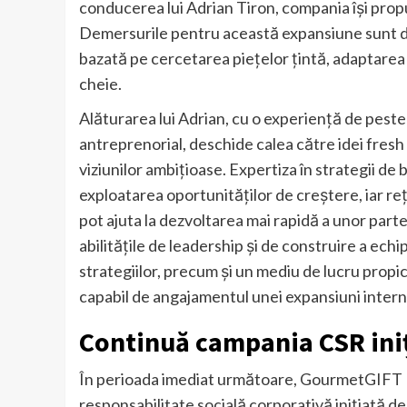
conducerea lui Adrian Tiron, compania își propune
Demersurile pentru această expansiune sunt de
bazată pe cercetarea piețelor țintă, adaptarea o
cheie.
Alăturarea lui Adrian, cu o experiență de peste 
antreprenorial, deschide calea către idei fresh
viziunilor ambițioase. Expertiza în strategii de
exploatarea oportunităților de creștere, iar reț
pot ajuta la dezvoltarea mai rapidă a unor par
abilitățile de leadership și de construire a ech
strategiilor, precum și un mediu de lucru prop
capabil de angajamentul unei expansiuni intern
Continuă campania CSR iniț
În perioada imediat următoare, GourmetGIFT 
responsabilitate socială corporativă inițiată de