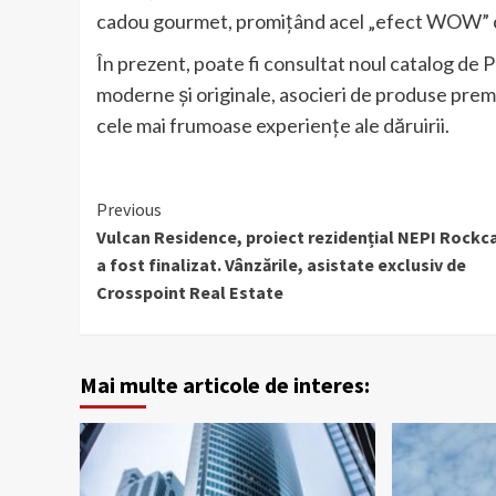
cadou gourmet, promițând acel „efect WOW” car
În prezent, poate fi consultat noul catalog d
moderne și originale, asocieri de produse premi
cele mai frumoase experiențe ale dăruirii.
Continue
Previous
Vulcan Residence, proiect rezidențial NEPI Rockc
Reading
a fost finalizat. Vânzările, asistate exclusiv de
Crosspoint Real Estate
Mai multe articole de interes: