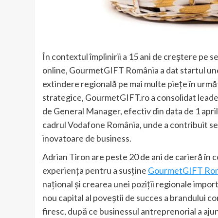
În contextul împlinirii a 15 ani de creștere pe
online, GourmetGIFT România a dat startul unei
extindere regională pe mai multe piețe în următ
strategice, GourmetGIFT.ro a consolidat leaders
de General Manager, efectiv din data de 1 april
cadrul Vodafone România, unde a contribuit sem
inovatoare de business.
Adrian Tiron are peste 20 de ani de carieră în c
experiența pentru a susține
GourmetGIFT Ro
național și crearea unei poziții regionale imp
nou capital al poveștii de succes a brandului 
firesc, după ce businessul antreprenorial a ajun