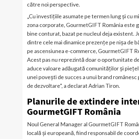
către noi perspective.
„Cu investițiile asumate pe termen lung și cu 
zona corporate, GourmetGIFT România este gata
bine conturat, bazat pe nucleul deja existent.
dintre cele mai dinamice prezențe pe nișa de b
pe ascensiunea e-commerce, GourmetGIFT Româ
Acest pas nu reprezintă doar o oportunitate de
aduce valoare adăugată comunităților și piețel
unei povești de succes a unui brand românesc p
de dezvoltare”, a declarat Adrian Tiron.
Planurile de extindere inte
GourmetGIFT România
Noul General Manager al GourmetGIFT România 
locală și europeană, fiind responsabil de coor