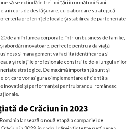
 să se extindă în trei noi țări în următorii 5 ani.
ja în curs de desfășurare, cu o abordare strategică
fertei la preferințele locale și stabilirea de parteneriate
20 de ani în lumea corporate, într-un business de familie,
 și abordări inovatoare, perfecte pentru a da viață
 business și management va facilita identificarea și
eaua și relațiile profesionale construite de-a lungul anilor
teneriate strategice. De maximă importanță sunt și
ipelor, care vor asigura o implementare eficientă a
ice inovației și performanței pentru brandul românesc
aționale.
iată de Crăciun în 2023
România lansează o nouă etapă a campaniei de
 Crăciun în 2023, în cadrul căreia țintește susținerea