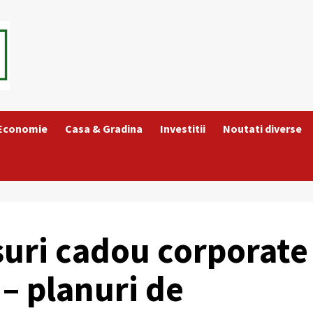
 Economie
Casa & Gradina
Investitii
Noutati diverse
șuri cadou corporate
– planuri de