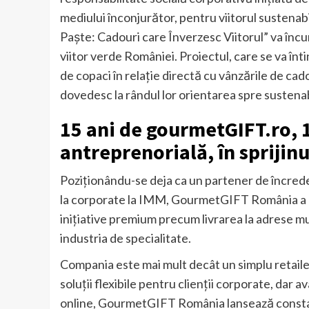
mediului înconjurător, pentru viitorul sustenab
Paște: Cadouri care Înverzesc Viitorul” va încu
viitor verde României. Proiectul, care se va î
de copaci în relație directă cu vânzările de ca
dovedesc la rândul lor orientarea spre sustenab
15 ani de gourmetGIFT.ro, 
antreprenorială, în sprijin
Poziționându-se deja ca un partener de încreder
la corporate la IMM, GourmetGIFT România a m
inițiative premium precum livrarea la adrese mu
industria de specialitate.
Compania este mai mult decât un simplu retaile
soluții flexibile pentru clienții corporate, dar av
online, GourmetGIFT România lansează constant