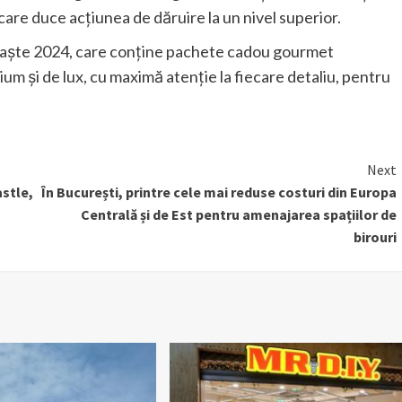
e duce acțiunea de dăruire la un nivel superior.
e Paște 2024, care conține pachete cadou gourmet
um și de lux, cu maximă atenție la fiecare detaliu, pentru
Next
astle,
În București, printre cele mai reduse costuri din Europa
Centrală și de Est pentru amenajarea spațiilor de
birouri