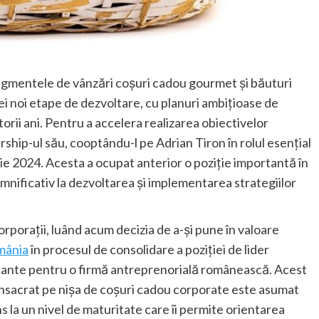
 segmentele de vânzări coșuri cadou gourmet și băuturi
 noi etape de dezvoltare, cu planuri ambițioase de
orii ani. Pentru a accelera realizarea obiectivelor
hip-ul său, cooptându-l pe Adrian Tiron în rolul esențial
ie 2024. Acesta a ocupat anterior o poziție importantă în
nificativ la dezvoltarea și implementarea strategiilor
orporații, luând acum decizia de a-și pune în valoare
mânia
în procesul de consolidare a poziției de lider
ortante pentru o firmă antreprenorială românească. Acest
consacrat pe nișa de coșuri cadou corporate este asumat
s la un nivel de maturitate care îi permite orientarea