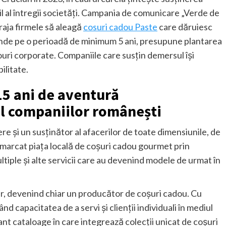
il al întregii societăți. Campania de comunicare „Verde de
raja firmele să aleagă
cosuri cadou Paste
care dăruiesc
ntinde pe o perioadă de minimum 5 ani, presupune plantarea
douri corporate. Companiile care susțin demersul își
ilitate.
15 ani de aventură
ul companiilor românești
e și un susținător al afacerilor de toate dimensiunile, de
arcat piața locală de coșuri cadou gourmet prin
ltiple și alte servicii care au devenind modele de urmat în
r, devenind chiar un producător de coșuri cadou. Cu
ând capacitatea de a servi și clienții individuali în mediul
 cataloage în care integrează colecții unicat de coșuri